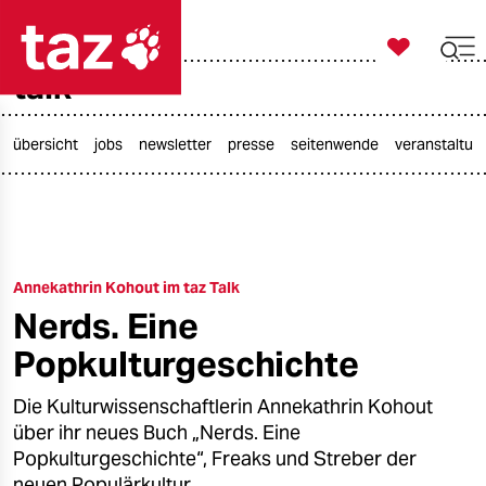

taz zahl ich
talk

taz zahl ich
taz zahl ich
übersicht
jobs
newsletter
presse
seitenwende
veranstaltun
themen
politik
Annekathrin Kohout im taz Talk
öko
Nerds. Eine
gesellschaft
Popkulturgeschichte
kultur
Die Kulturwissenschaftlerin Annekathrin Kohout
über ihr neues Buch „Nerds. Eine
sport
Popkulturgeschichte“, Freaks und Streber der
neuen Populärkultur.