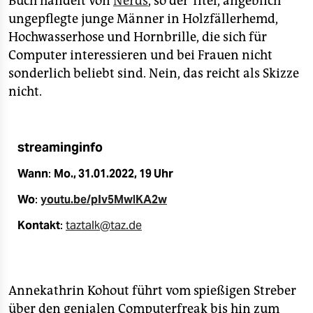
Buch handelt von
Nerds
, so der Titel, angeblich
epaper login
ungepflegte junge Männer in Holzfällerhemd,
Hochwasserhose und Hornbrille, die sich für
Computer interessieren und bei Frauen nicht
sonderlich beliebt sind. Nein, das reicht als Skizze
nicht.
streaminginfo
Wann
:
Mo., 31.01.2022, 19 Uhr
Wo
:
youtu.be/pIv5MwlKA2w
Kontakt
:
taztalk@taz.de
Annekathrin Kohout führt vom spießigen Streber
über den genialen Computerfreak bis hin zum