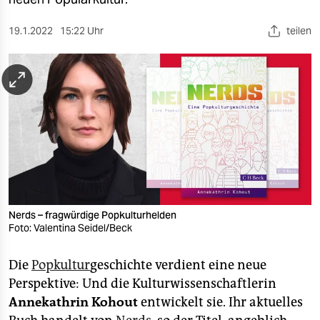
berlin
nord
19.1.2022
15:22 Uhr
teilen
wahrheit
verlag
verlag
veranstaltungen
shop
fragen & hilfe
Nerds – fragwürdige Popkulturhelden
Foto: Valentina Seidel/Beck
unterstützen
Die
Popkultur
geschichte verdient eine neue
abo
Perspektive: Und die Kulturwissenschaftlerin
genossenschaft
Annekathrin Kohout
entwickelt sie. Ihr aktuelles