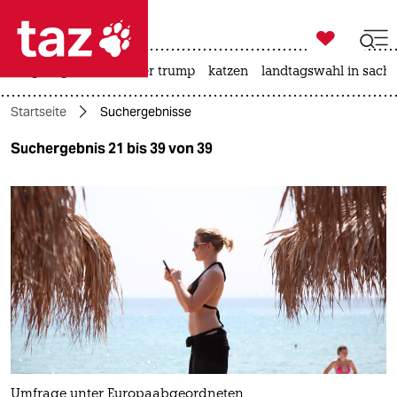

taz zahl ich
bergsteigen
usa unter trump
katzen
landtagswahl in sachs

taz zahl ich
Startseite
Suchergebnisse
taz zahl ich
Suchergebnis 21 bis 39 von 39
themen
politik
öko
gesellschaft
kultur
sport
Umfrage unter Europaabgeordneten