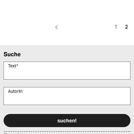
1
2
Suche
Text
*
AutorIn
Bitte füllen Sie alle Pflichtfelder (*) aus, um fortfahren zu können.