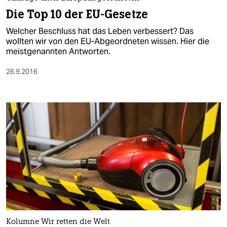
berlin
Die Top 10 der EU-Gesetze
nord
Welcher Beschluss hat das Leben verbessert? Das
wollten wir von den EU-Abgeordneten wissen. Hier die
wahrheit
meistgenannten Antworten.
verlag
26.9.2016
verlag
veranstaltungen
shop
fragen & hilfe
unterstützen
abo
genossenschaft
Kolumne Wir retten die Welt