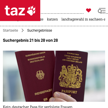

taz zahl ich
iran-krieg
ceuta
hitze
katzen
landtagswahl in sachsen-an

taz zahl ich
Startseite
Suchergebnisse
taz zahl ich
Suchergebnis 21 bis 28 von 28
themen
politik
öko
gesellschaft
kultur
sport
Kein deutscher Pass für verfolgte Frauen