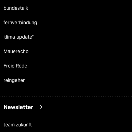
bundestalk
fernverbindung
klima update°
Mauerecho
Freie Rede
reingehen
Newsletter
team zukunft