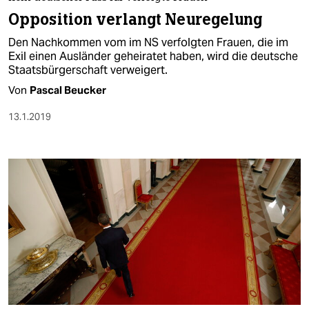
berlin
Opposition verlangt Neuregelung
nord
Den Nachkommen vom im NS verfolgten Frauen, die im
Exil einen Ausländer geheiratet haben, wird die deutsche
wahrheit
Staatsbürgerschaft verweigert.
Von
Pascal Beucker
verlag
13.1.2019
verlag
veranstaltungen
shop
fragen & hilfe
unterstützen
abo
genossenschaft