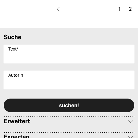
1
2
Suche
Text
*
AutorIn
Bitte füllen Sie alle Pflichtfelder (*) aus, um fortfahren zu können.
Erweitert
Experten