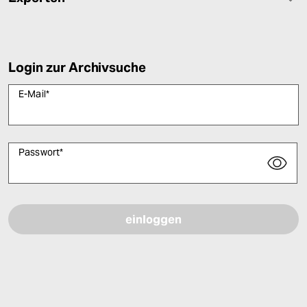
Login zur Archivsuche
E-Mail
*
Passwort
*
Bitte füllen Sie alle Pflichtfelder (*) aus, um fortfahren zu können.