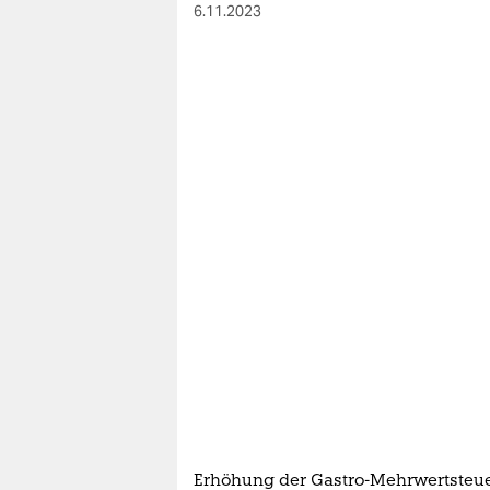
berlin
6.11.2023
nord
wahrheit
verlag
verlag
veranstaltungen
shop
fragen & hilfe
unterstützen
abo
genossenschaft
Erhöhung der Gastro-Mehrwertsteu