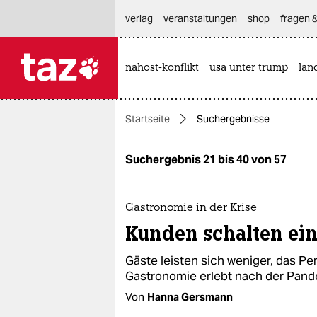
hautnavigation anspringen
hauptinhalt anspringen
footer anspringen
verlag
veranstaltungen
shop
fragen &
nahost-konflikt
usa unter trump
lan

taz zahl ich
taz zahl ich
Startseite
Suchergebnisse
themen
politik
Suchergebnis 21 bis 40 von 57
öko
Gastronomie in der Krise
gesellschaft
Kunden schalten ei
kultur
Gäste leisten sich weniger, das Per
Gastronomie erlebt nach der Pand
sport
Von
Hanna Gersmann