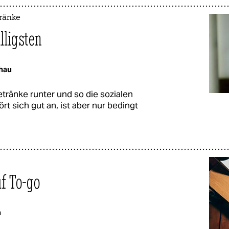
tränke
lligsten
hau
tränke runter und so die sozialen
t sich gut an, ist aber nur bedingt
uf To-go
h