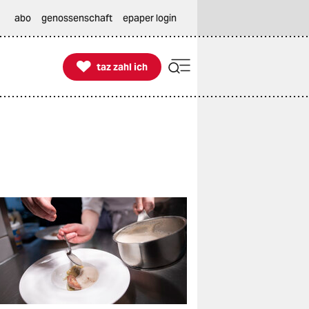
abo
genossenschaft
epaper login

taz zahl ich
taz zahl ich