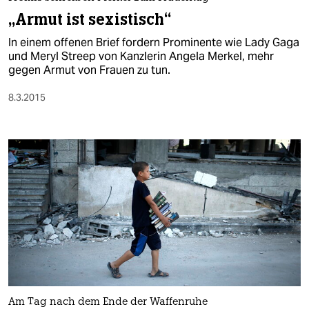
berlin
„Armut ist sexistisch“
nord
In einem offenen Brief fordern Prominente wie Lady Gaga
und Meryl Streep von Kanzlerin Angela Merkel, mehr
wahrheit
gegen Armut von Frauen zu tun.
verlag
8.3.2015
verlag
veranstaltungen
shop
fragen & hilfe
unterstützen
abo
genossenschaft
Am Tag nach dem Ende der Waffenruhe