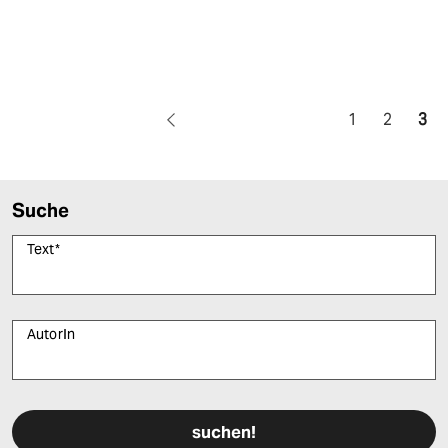
1
2
3
Suche
Text
*
AutorIn
Bitte füllen Sie alle Pflichtfelder (*) aus, um fortfahren zu können.