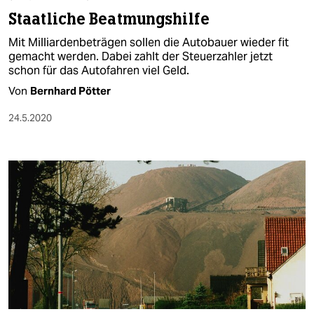
berlin
Staatliche Beatmungshilfe
nord
Mit Milliardenbeträgen sollen die Autobauer wieder fit
gemacht werden. Dabei zahlt der Steuerzahler jetzt
wahrheit
schon für das Autofahren viel Geld.
Von
Bernhard Pötter
verlag
24.5.2020
verlag
veranstaltungen
shop
fragen & hilfe
unterstützen
abo
genossenschaft