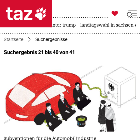

taz zahl ich
nahost-konflikt
usa unter trump
landtagswahl in sachsen-an

taz zahl ich
Startseite
Suchergebnisse
taz zahl ich
Suchergebnis 21 bis 40 von 41
themen
politik
öko
gesellschaft
kultur
sport
Subventionen für die Automobilindustrie