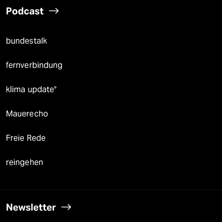
Podcast
bundestalk
fernverbindung
klima update°
Mauerecho
Freie Rede
reingehen
Newsletter