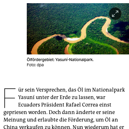
berlin
nord
wahrheit
verlag
verlag
Ölfördergebiet: Yasuní-Nationalpark.
veranstaltungen
Foto: dpa
shop
F
fragen & hilfe
ür sein Versprechen, das Öl im Nationalpark
unterstützen
Yasuní unter der Erde zu lassen, war
Ecuadors Präsident Rafael Correa einst
abo
gepriesen worden. Doch dann änderte er seine
genossenschaft
Meinung und erlaubte die Förderung, um Öl an
China verkaufen zu können. Nun wiederum hat er