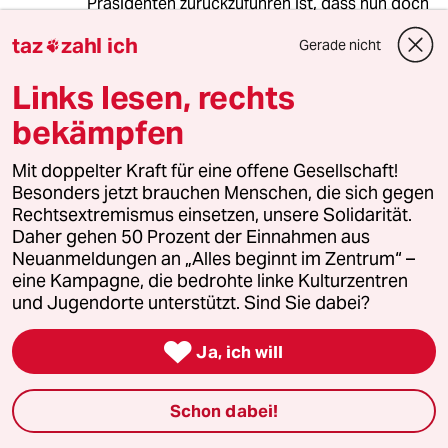
Präsidenten zurückzuführen ist, dass nun doch
im Yasuni nach Öl gebohrt wird. Die Welt hatte
taz
zahl ich
Gerade nicht

ihre Chance, dies zu verhindern - sie hat jedoch
aus ökologischer Sicht kläglich versagt.
Links lesen, rechts
bekämpfen
meistkommentiert
Mit doppelter Kraft für eine offene Gesellschaft!
Besonders jetzt brauchen Menschen, die sich gegen
1
Krise der Demokratie
Rechtsextremismus einsetzen, unsere Solidarität.
AfD-Wählen als Triebabfuhr
Daher gehen 50 Prozent der Einnahmen aus
Neuanmeldungen an „Alles beginnt im Zentrum“ –
eine Kampagne, die bedrohte linke Kulturzentren
und Jugendorte unterstützt. Sind Sie dabei?
2
Zivildienst
Zwangsdienst als Randnotiz

Ja, ich will
Schon dabei!
3
FDP-Chef Kubicki über seine Partei