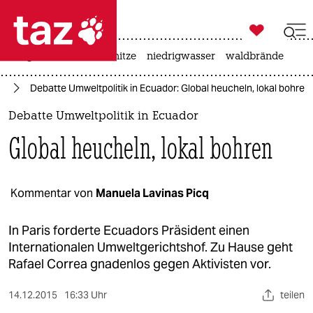

taz zahl ich
krieg in der ukraine
hitze
niedrigwasser
waldbrände

taz zahl ich
te
Debatte Umweltpolitik in Ecuador: Global heucheln, lokal bohren
taz zahl ich
Debatte Umweltpolitik in Ecuador
themen
Global heucheln, lokal bohren
politik
öko
Kommentar von
Manuela Lavinas Picq
gesellschaft
In Paris forderte Ecuadors Präsident einen
Internationalen Umweltgerichtshof. Zu Hause geht
kultur
Rafael Correa gnadenlos gegen Aktivisten vor.
sport
14.12.2015
16:33 Uhr
teilen