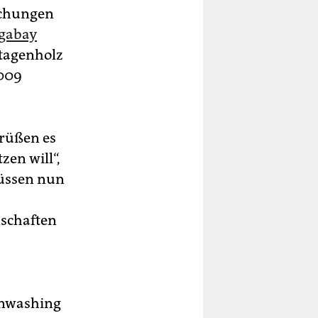
rechungen
gabay
ntagenholz
2009
grüßen es
zen will“,
üssen nun
schaften
enwashing