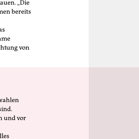
auen. „Die
men bereits
as
ahme
chtung von
wahlen
sind.
h und vor
lles