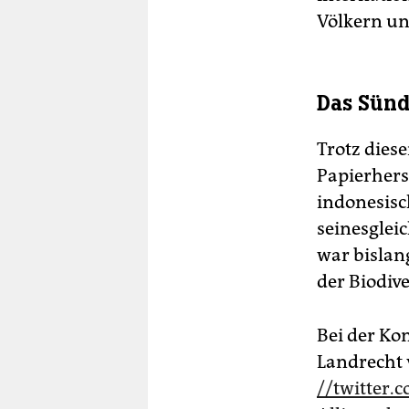
Völkern u
Das Sünd
Trotz diese
Papierhers
indonesisc
seinesglei
war bislan
der Biodiv
Bei der Ko
Landrecht 
//twitter