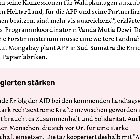
um seine Konzessionen für Waldplantagen auszub
nen Hektar Land, für die APP und seine Partnerfir
en besitzen, sind mehr als ausreichend“, erklärte
s-Programmkoordinatorin Vanda Mutia Dewi. D
he Forstministerium müsse eine weitere Landn
aut Mongabay plant APP in Süd-Sumatra die Erri
 Papierfabriken.
gierten stärken
nde Erfolg der AfD bei den kommenden Landtags
 stark rechtsextreme Kräfte inzwischen geworden 
zt braucht es Zusammenhalt und Solidarität. Auc
en Menschen, die sich vor Ort für eine starke
schaft einsetzen. Die taz kooperiert deshalb mit "A