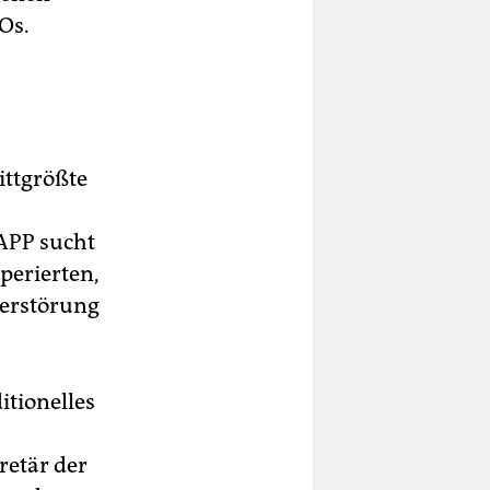
Os.
ittgrößte
APP sucht
perierten,
Zerstörung
itionelles
retär der