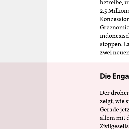
betreibe, 
2,5 Millio
Konzession
Greenomic
indonesisc
stoppen. L
zwei neuen
Die Enga
Der drohe
zeigt, wie
Gerade jet
allem mit d
Zivilgesell