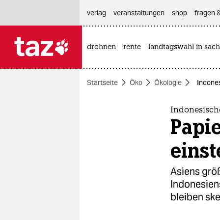
hautnavigation anspringen
hauptinhalt anspringen
footer anspringen
verlag
veranstaltungen
shop
fragen &
drohnen
rente
landtagswahl in sach

taz zahl ich
taz zahl ich
Startseite
Öko
Ökologie
Indones
themen
politik
Indonesisch
Papi
öko
einst
gesellschaft
Asiens grö
kultur
Indonesien
bleiben ske
sport