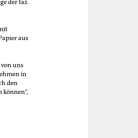
e der taz.
mit
apier aus
 von uns
nehmen in
rch den
n können“,