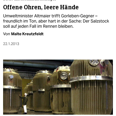
berlin
Offene Ohren, leere Hände
nord
Umweltminister Altmaier trifft Gorleben-Gegner –
freundlich im Ton, aber hart in der Sache: Der Salzstock
wahrheit
soll auf jeden Fall im Rennen bleiben.
Von
Malte Kreutzfeldt
verlag
22.1.2013
verlag
veranstaltungen
shop
fragen & hilfe
unterstützen
abo
genossenschaft