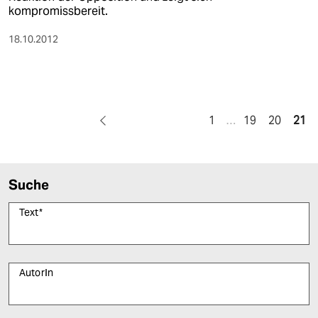
kompromissbereit.
18.10.2012
1
…
19
20
21
Suche
Text
*
AutorIn
Bitte füllen Sie alle Pflichtfelder (*) aus, um fortfahren zu können.