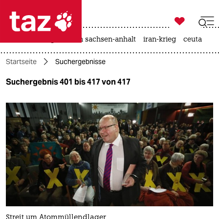

taz zahl ich
hitze
landtagswahl in sachsen-anhalt
iran-krieg
ceuta

taz zahl ich
Startseite
Suchergebnisse
taz zahl ich
Suchergebnis 401 bis 417 von 417
themen
politik
öko
gesellschaft
kultur
sport
Streit um Atommüllendlager