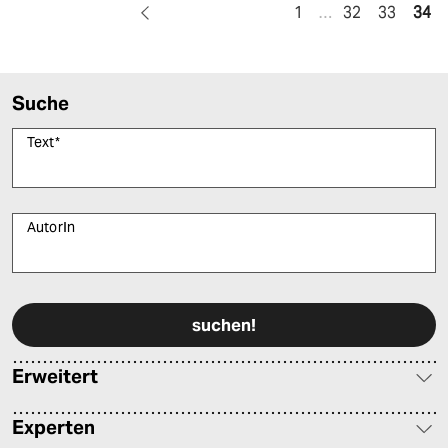
1
…
32
33
34
Suche
Text
*
AutorIn
Bitte füllen Sie alle Pflichtfelder (*) aus, um fortfahren zu können.
Erweitert
Experten