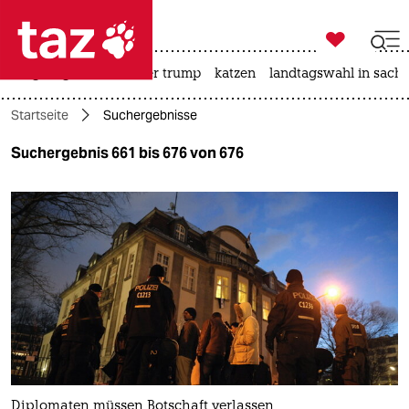

taz zahl ich
bergsteigen
usa unter trump
katzen
landtagswahl in sachs

taz zahl ich
Startseite
Suchergebnisse
taz zahl ich
Suchergebnis 661 bis 676 von 676
themen
politik
öko
gesellschaft
kultur
sport
Diplomaten müssen Botschaft verlassen