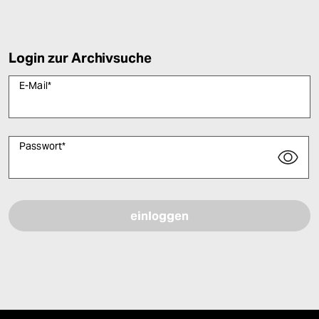
Login zur Archivsuche
E-Mail
*
Passwort
*
Bitte füllen Sie alle Pflichtfelder (*) aus, um fortfahren zu können.