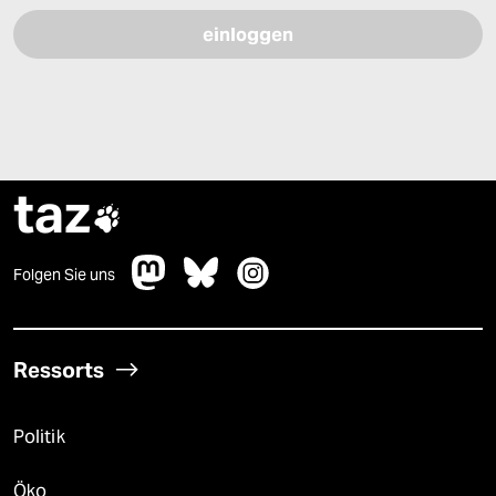
taz

Folgen Sie uns
Ressorts
Politik
Öko