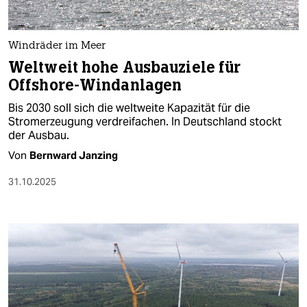
berlin
nord
Windräder im Meer
wahrheit
Weltweit hohe Ausbauziele für
Offshore-Windanlagen
verlag
Bis 2030 soll sich die weltweite Kapazität für die
verlag
Stromerzeugung verdreifachen. In Deutschland stockt
der Ausbau.
veranstaltungen
Von
Bernward Janzing
shop
31.10.2025
fragen & hilfe
unterstützen
abo
genossenschaft