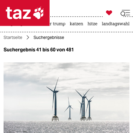

taz zahl ich
bergsteigen
usa unter trump
katzen
hitze
landtagswahl i

taz zahl ich
Startseite
Suchergebnisse
taz zahl ich
Suchergebnis 41 bis 60 von 481
themen
politik
öko
gesellschaft
kultur
sport