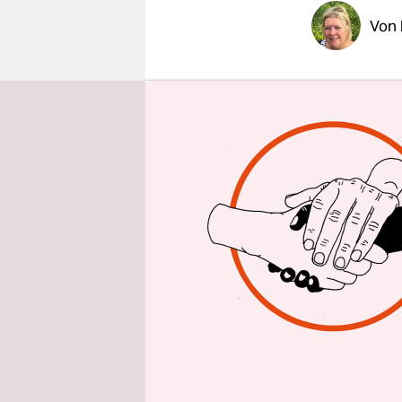
epaper login
Von
HAMBUR
grundsätzl
die von der
Enquetekom
gesprächsb
Melanie Le
reden.
Ein Berich
Dienste (A
einer anon
Detlef Sch