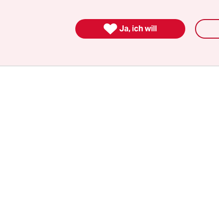
ass die bestehenden Fachanweisungen an keiner S
werden müssen, um solche Fälle künftig zu verhi

Ja, ich will
geht es darum, konsequent die Vorschriften des 
Ebenen einzuhalten“, heißt es in dem größtenteils
ichten Dokument.