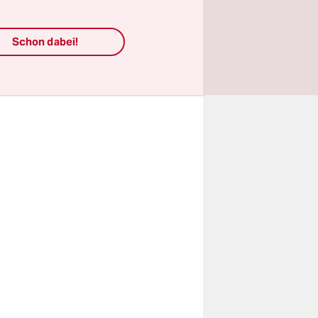
telle
ndern.
Schon dabei!
Regelwerks
 geschwärzt