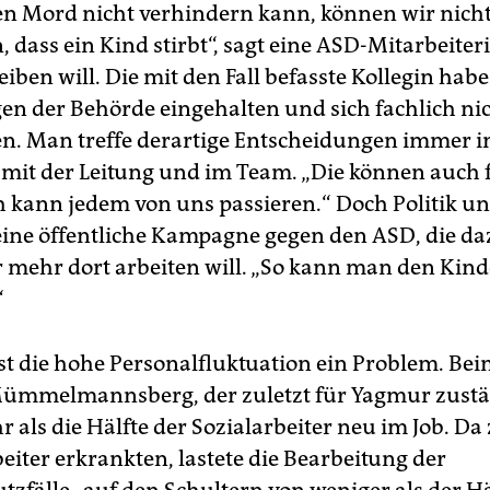
nen Mord nicht verhindern kann, können wir nich
 dass ein Kind stirbt“, sagt eine ASD-Mitarbeiteri
ben will. Die mit den Fall befasste Kollegin habe
n der Behörde eingehalten und sich fachlich ni
n. Man treffe derartige Entscheidungen immer i
mit der Leitung und im Team. „Die können auch f
h kann jedem von uns passieren.“ Doch Politik u
eine öffentliche Kampagne gegen den ASD, die da
r mehr dort arbeiten will. „So kann man den Kin
“
 ist die hohe Personalfluktuation ein Problem. Be
Mümmelmannsberg, der zuletzt für Yagmur zustä
 als die Hälfte der Sozialarbeiter neu im Job. D
eiter erkrankten, lastete die Bearbeitung der