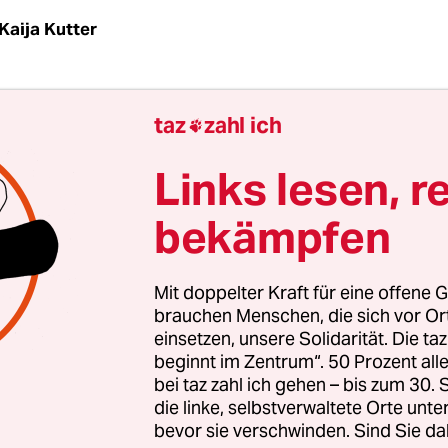
Kaija Kutter
G
taz
| Der Tod der kleinen Yagmur könnte eine
taz
zahl ich

iche Überprüfung der Jugendhilfe zur Folge habe
 Fraktion Die Linke ins Spiel gebrachte Idee einer
Links lesen, r
mission auch bei der SPD diskutiert. „Wir sind
bekämpfen
ereit, was dieses Thema betrifft“, sagt SPD-Jugen
onhard. Man müsse aber noch über die Frageste
Mit doppelter Kraft für eine offene G
brauchen Menschen, die sich vor O
einsetzen, unsere Solidarität. Die ta
t darüber, welcher Mitarbeiter der Allgemeinen S
beginnt im Zentrum“. 50 Prozent a
SD) wann welchen Schritt tat, liegt den Abgeordn
bei taz zahl ich gehen – bis zum 30
ymisierten Form seit Donnerstag vor. Die von Soz
die linke, selbstverwaltete Orte unte
eele (SPD) eingesetzte Jugendhilfeinspektion ko
bevor sie verschwinden. Sind Sie da