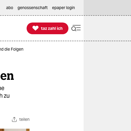
abo
genossenschaft
epaper login

taz zahl ich
taz zahl ich
d die Folgen
gen
he
h zu
teilen