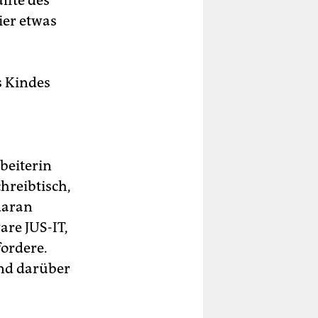
lfte des
ier etwas
s Kindes
beiterin
chreibtisch,
daran
re JUS-IT,
ordere.
und darüber