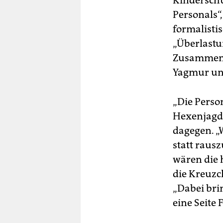
Kinderschu
Personals“
formalistis
„Überlastun
Zusammenha
Yagmur und
„Die Person
Hexenjagd 
dagegen. „W
statt raus
wären die 
die Kreuzc
„Dabei bri
eine Seite 