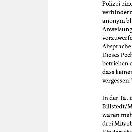
Polizei ei
verhindern,
anonym blei
Anweisunge
vorzuwerfe
Absprache 
Dieses Pec
betrieben 
dass keine
vergessen.
In der Tat
Billstedt/
waren mehr
drei Mitarb