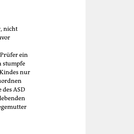
, nicht
uvor
Prüfer ein
h stumpfe
 Kindes nur
zuordnen
e des ASD
 lebenden
legemutter