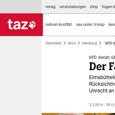
hautnavigation anspringen
hauptinhalt anspringen
footer anspringen
verlag
veranstaltungen
shop
fragen &
nahost-konflikt
usa unter trump
lan

taz zahl ich
taz zahl ich
Startseite
Nord
Hamburg
SPD d
themen
politik
SPD denkt ü
Der F
öko
Eimsbüttel
gesellschaft
Rücksichtn
Unrecht an 
kultur
sport
2.2.2014
18:15