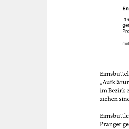
En
In
ge
Pr
meh
Nöt
Par
Di
En
Eimsbüttel
„Aufklärun
Zul
Enq
im Bezirk 
gül
ziehen sin
Eimsbüttle
Pranger ges