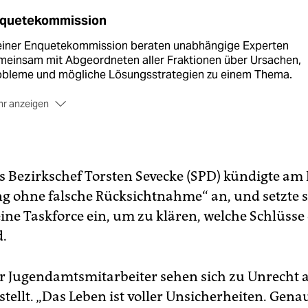
quetekommission
 einer Enquetekommission beraten unabhängige Experten
meinsam mit Abgeordneten aller Fraktionen über Ursachen,
obleme und mögliche Lösungsstrategien zu einem Thema.
r anzeigen
ig für die Einsetzung
sind die Stimmen von einem Fünftel de
lamentarier.
e Kommission
legt der Bürgerschaft ihre Empfehlungen bis 
de der Wahlperiode vor.
s Bezirkschef Torsten Sevecke (SPD) kündigte am 
g ohne falsche Rücksichtnahme“ an, und setzte s
etzt gab es 2006
auf Antrag von SPD und Grünen eine
uetekommission zur Schulpolitik. Ergebnis war das heute
eine Taskforce ein, um zu klären, welche Schlüsse
tige Zwei-Säulen-Modell aus Gymnasien und Stadtteilschulen
d.
r Jugendamtsmitarbeiter sehen sich zu Unrecht 
tellt. „Das Leben ist voller Unsicherheiten. Gena