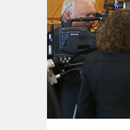
berlin
nord
wahrheit
verlag
verlag
veranstaltungen
shop
fragen & hilfe
unterstützen
abo
genossenschaft