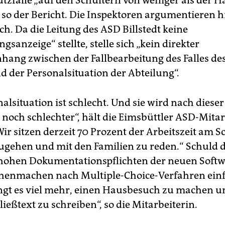
tzfälle „auf den Schultern von weniger als der Hä
, so der Bericht. Die Inspektoren argumentieren h
ch. Da die Leitung des ASD Billstedt keine
gsanzeige“ stellte, stelle sich „kein direkter
ng zwischen der Fallbearbeitung des Falles de
 der Personalsituation der Abteilung“.
alsituation ist schlecht. Und sie wird nach dieser
noch schlechter“, hält die Eimsbüttler ASD-Mitar
ir sitzen derzeit 70 Prozent der Arbeitszeit am S
zugehen und mit den Familien zu reden.“ Schuld 
hohen Dokumentationspflichten der neuen Softwa
henmachen nach Multiple-Choice-Verfahren einf
ngt es viel mehr, einen Hausbesuch zu machen 
Fließtext zu schreiben“, so die Mitarbeiterin.