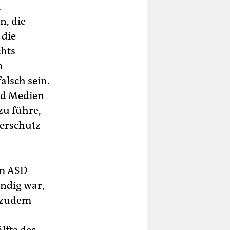
t
n, die
 die
chts
n
alsch sein.
nd Medien
zu führe,
derschutz
im ASD
ndig war,
a zudem