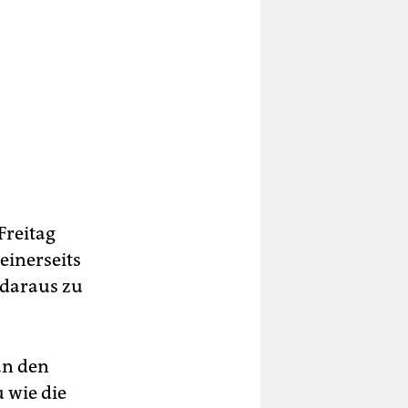
r
zum
Freitag
einerseits
 daraus zu
.
an den
u wie die