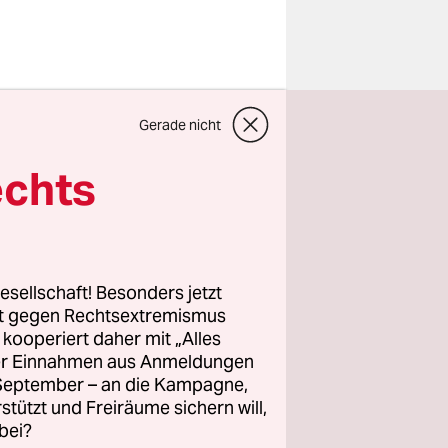
Gerade nicht
n. So wird
echts
dpolitikern
llungen
esellschaft! Besonders jetzt
rt gegen Rechtsextremismus
z kooperiert daher mit „Alles
ozialen
ller Einnahmen aus Anmeldungen
eten in
. September – an die Kampagne,
ialsenator
rstützt und Freiräume sichern will,
mmt zu dem
bei?