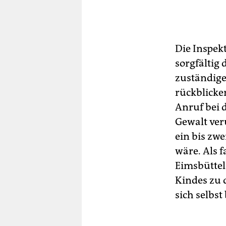
Die Inspek
sorgfältig
zuständige
rückblicke
Anruf bei 
Gewalt ver
ein bis zw
wäre. Als 
Eimsbüttel
Kindes zu 
sich selbst