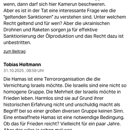
berlin
wenn, dann darf sich hier Kamerun beschweren.
Aber es ist in der Tat eine interessante Frage wie die
nord
"geltenden Sanktionen" zu verstehen sind. Unter welchem
Recht geltend und für wen? Aber die ukrainischen
wahrheit
Drohnen und Raketen sorgen ja für effektive
Sanktionierung der Ölproduktion und das Recht dazu ist
verlag
unbestritten.
verlag
zum Beitrag
veranstaltungen
Tobias Holtmann
31.10.2025 , 08:58 Uhr
shop
Die Hamas ist eine Terrororganisation die die
fragen & hilfe
Vernichtung Israels möchte. Die Israelis sind eine nicht so
homogene Gruppe. Die Mehrheit der Israelis möchte in
unterstützen
Frieden leben. Harmlos sind sie auf Grund ihrer
historischen Erfahrung nicht und unschuldig macht als
abo
Begriff bei so einer großen diversen Gruppe keinen Sinn.
Eine entwaffnete Hamas ist eine notwendige Bedingung.
genossenschaft
Ob das für Frieden reicht? Vielleicht für ein paar Jahre.