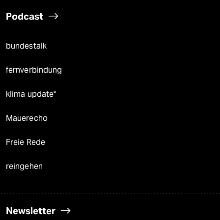
Podcast
bundestalk
fernverbindung
klima update°
Mauerecho
Freie Rede
reingehen
Newsletter