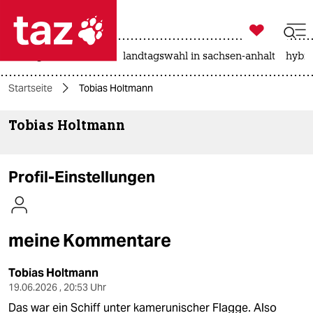

taz zahl ich
niedrigwasser
rente
landtagswahl in sachsen-anhalt
hybri

taz zahl ich
Startseite
Tobias Holtmann
taz zahl ich
Tobias Holtmann
themen
politik
Profil-Einstellungen
öko
gesellschaft
meine Kommentare
kultur
Tobias Holtmann
sport
19.06.2026 , 20:53 Uhr
Das war ein Schiff unter kamerunischer Flagge. Also