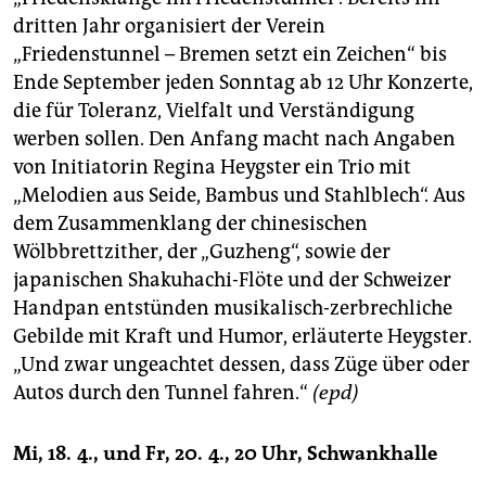
berlin
dritten Jahr organisiert der Verein
nord
„Friedenstunnel – Bremen setzt ein Zeichen“ bis
Ende September jeden Sonntag ab 12 Uhr Konzerte,
wahrheit
die für Toleranz, Vielfalt und Verständigung
werben sollen. Den Anfang macht nach Angaben
verlag
von Initiatorin Regina Heygster ein Trio mit
verlag
„Melodien aus Seide, Bambus und Stahlblech“. Aus
dem Zusammenklang der chinesischen
veranstaltungen
Wölbbrettzither, der „Guzheng“, sowie der
shop
japanischen Shakuhachi-Flöte und der Schweizer
Handpan entstünden musikalisch-zerbrechliche
fragen & hilfe
Gebilde mit Kraft und Humor, erläuterte Heygster.
unterstützen
„Und zwar ungeachtet dessen, dass Züge über oder
Autos durch den Tunnel fahren.“
(epd)
abo
genossenschaft
Mi, 18. 4., und Fr, 20. 4., 20 Uhr, Schwankhalle