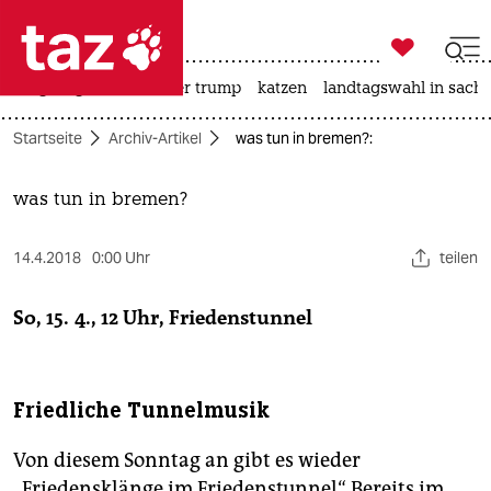

taz zahl ich
bergsteigen
usa unter trump
katzen
landtagswahl in sachs

taz zahl ich
Startseite
Archiv-Artikel
was tun in bremen?:
taz zahl ich
themen
was tun in bremen?
politik
14.4.2018
0:00 Uhr
teilen
öko
So, 15. 4., 12 Uhr, Friedenstunnel
gesellschaft
kultur
Friedliche Tunnelmusik
sport
Von diesem Sonntag an gibt es wieder
„Friedensklänge im Friedenstunnel“. Bereits im