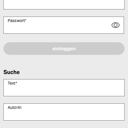
Passwort
*
Bitte füllen Sie alle Pflichtfelder (*) aus, um fortfahren zu können.
Suche
Text
*
AutorIn
Bitte füllen Sie alle Pflichtfelder (*) aus, um fortfahren zu können.