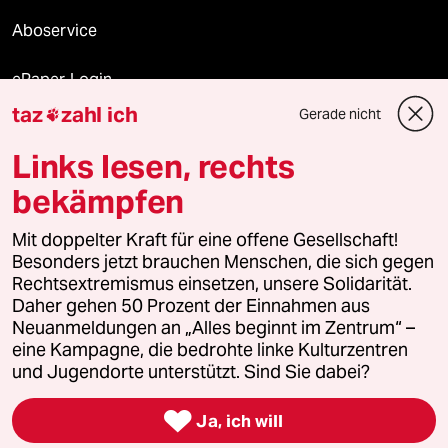
Aboservice
ePaper Login
taz
zahl ich
Gerade nicht

Downloads für Abonnierende
Links lesen, rechts
bekämpfen
© 2026 taz Verlags und Vertriebs GmbH
Mit doppelter Kraft für eine offene Gesellschaft!
Alle Rechte vorbehalten. Bei rechtlichen Fragen oder für Genehmigungen
wenden Sie sich bitte an
lizenzen@taz.de
Besonders jetzt brauchen Menschen, die sich gegen
Rechtsextremismus einsetzen, unsere Solidarität.
Daher gehen 50 Prozent der Einnahmen aus
Feedback
Redaktionsstatut
Kommune-Richtlinien
KI-
Neuanmeldungen an „Alles beginnt im Zentrum“ –
eine Kampagne, die bedrohte linke Kulturzentren
Leitlinie
Informant
Datenschutz
Impressum
AGB
und Jugendorte unterstützt. Sind Sie dabei?
Seitenwende
Einwilligungen widerrufen (Ads)

Ja, ich will