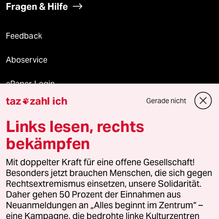
Fragen & Hilfe
Feedback
Aboservice
ePaper Login
taz
zahl ich
Gerade nicht

Downloads für Abonnierende
Links lesen, rechts
bekämpfen
© 2026 taz Verlags und Vertriebs GmbH
Mit doppelter Kraft für eine offene Gesellschaft!
Alle Rechte vorbehalten. Bei rechtlichen Fragen oder für Genehmigungen
wenden Sie sich bitte an
lizenzen@taz.de
Besonders jetzt brauchen Menschen, die sich gegen
Rechtsextremismus einsetzen, unsere Solidarität.
Daher gehen 50 Prozent der Einnahmen aus
Feedback
Redaktionsstatut
Kommune-Richtlinien
KI-
Neuanmeldungen an „Alles beginnt im Zentrum“ –
eine Kampagne, die bedrohte linke Kulturzentren