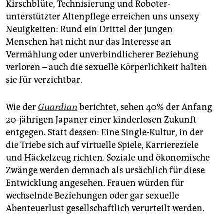
berlin
Kirschblüte, Technisierung und Roboter-
unterstützter Altenpflege erreichen uns unsexy
nord
Neuigkeiten: Rund ein Drittel der jungen
Menschen hat nicht nur das Interesse an
wahrheit
Vermählung oder unverbindlicherer Beziehung
verlag
verloren – auch die sexuelle Körperlichkeit halten
sie für verzichtbar.
verlag
veranstaltungen
Wie der
Guardian
berichtet, sehen 40% der Anfang
20-jährigen Japaner einer kinderlosen Zukunft
shop
entgegen. Statt dessen: Eine Single-Kultur, in der
fragen & hilfe
die Triebe sich auf virtuelle Spiele, Karriereziele
und Häckelzeug richten. Soziale und ökonomische
unterstützen
Zwänge werden demnach als ursächlich für diese
abo
Entwicklung angesehen. Frauen würden für
wechselnde Beziehungen oder gar sexuelle
genossenschaft
Abenteuerlust gesellschaftlich verurteilt werden.