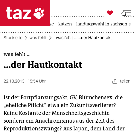

taz zahl ich
iran-krieg
ceuta
hitze
katzen
landtagswahl in sachsen-an

taz zahl ich
Startseite
was fehlt
was fehlt ...: ...der Hautkontakt
taz zahl ich
themen
was fehlt ...
...der Hautkontakt
politik
öko
22.10.2013
15:54 Uhr
teilen
gesellschaft
Ist der Fortpflanzungsakt, GV, Blümchensex, die
„eheliche Pflicht“ etwa ein Zukunftsverlierer?
kultur
Keine Kostante der Menschheitsgeschichte
sondern ein Anachronismus aus der Zeit des
sport
Reproduktionszwangs? Aus Japan, dem Land der