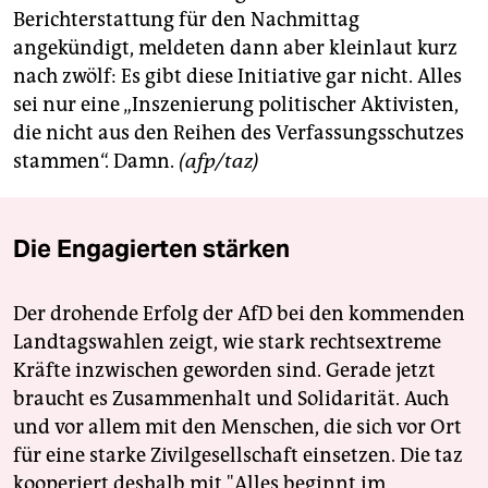
berlin
Berichterstattung für den Nachmittag
angekündigt, meldeten dann aber kleinlaut kurz
nord
nach zwölf: Es gibt diese Initiative gar nicht. Alles
wahrheit
sei nur eine „Inszenierung politischer Aktivisten,
die nicht aus den Reihen des Verfassungsschutzes
verlag
stammen“. Damn.
(afp/taz)
verlag
veranstaltungen
Die Engagierten stärken
shop
Der drohende Erfolg der AfD bei den kommenden
fragen & hilfe
Landtagswahlen zeigt, wie stark rechtsextreme
unterstützen
Kräfte inzwischen geworden sind. Gerade jetzt
braucht es Zusammenhalt und Solidarität. Auch
abo
und vor allem mit den Menschen, die sich vor Ort
genossenschaft
für eine starke Zivilgesellschaft einsetzen. Die taz
kooperiert deshalb mit "Alles beginnt im