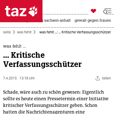

taz zahl ich
hitze
landtagswahl in sachsen-anhalt
gewalt gegen frauen

taz zahl ich
rtseite
was fehlt
was fehlt ...: ... Kritische Verfassungsschützer
taz zahl ich
themen
was fehlt ...
... Kritische
politik
Verfassungsschützer
öko
7.4.2015
13:18 Uhr
teilen
gesellschaft
kultur
Schade, wäre auch zu schön gewesen: Eigentlich
sollte es heute einen Pressetermin einer Initiative
sport
kritischer Verfassungsschützer geben. Schon
hatten die Nachrichtenagenturen eine