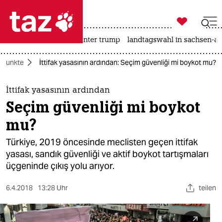

taz zahl ich
nahost-konflikt
usa unter trump
landtagswahl in sachsen-an

taz zahl ich
rpunkte
İttifak yasasının ardından: Seçim güvenliği mi boykot mu?
taz zahl ich
themen
İttifak yasasının ardından
Seçim güvenliği mi boykot
politik
mu?
öko
Türkiye, 2019 öncesinde meclisten geçen ittifak
yasası, sandık güvenliği ve aktif boykot tartışmaları
gesellschaft
üçgeninde çıkış yolu arıyor.
kultur
6.4.2018
13:28 Uhr
teilen
sport