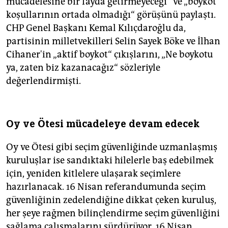
mücadelesine bir fayda getirmeyeceği“ ve „boykot
koşullarının ortada olmadığı“ görüşünü paylaştı.
CHP Genel Başkanı Kemal Kılıçdaroğlu da,
partisinin milletvekilleri Selin Sayek Böke ve İlhan
Cihaner'in „aktif boykot“ çıkışlarını, „Ne boykotu
ya, zaten biz kazanacağız“ sözleriyle
değerlendirmişti.
Oy ve Ötesi mücadeleye devam edecek
Oy ve Ötesi gibi seçim güvenliğinde uzmanlaşmış
kuruluşlar ise sandıktaki hilelerle baş edebilmek
için, yeniden kitlelere ulaşarak seçimlere
hazırlanacak. 16 Nisan referandumunda seçim
güvenliğinin zedelendiğine dikkat çeken kuruluş,
her şeye rağmen bilinçlendirme seçim güvenliğini
sağlama çalışmalarını sürdürüyor. 16 Nisan