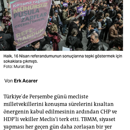
berlin
nord
wahrheit
verlag
verlag
Halk, 16 Nisan referandumunun sonuçlarına tepki göstermek için
sokaklara çıkmıştı.
veranstaltungen
Foto: Murat Bay
shop
Von
Erk Acarer
fragen & hilfe
unterstützen
Türkiye'de Perşembe günü mecliste
milletvekillerini konuşma sürelerini kısaltan
abo
önergenin kabul edilmesinin ardından CHP ve
HDP'li vekiller Meclis’i terk etti. TBMM, siyaset
genossenschaft
yapması her geçen gün daha zorlaşan bir yer