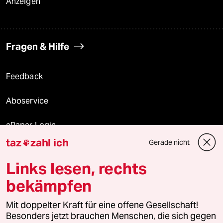
Anzeigen
Fragen & Hilfe
Feedback
Aboservice
ePaper Login
taz
zahl ich
Gerade nicht

Downloads für Abonnierende
Links lesen, rechts
bekämpfen
© 2026 taz Verlags und Vertriebs GmbH
Alle Rechte vorbehalten. Bei rechtlichen Fragen oder für Genehmigungen
Mit doppelter Kraft für eine offene Gesellschaft!
wenden Sie sich bitte an
lizenzen@taz.de
Besonders jetzt brauchen Menschen, die sich gegen