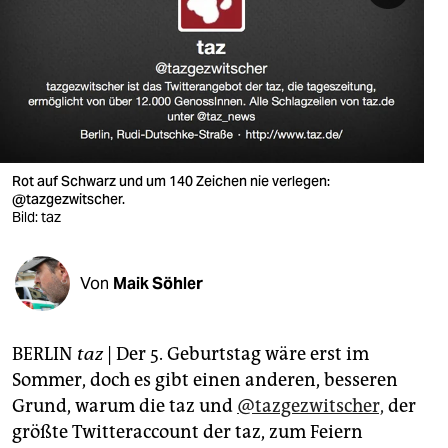
berlin
nord
wahrheit
verlag
verlag
Rot auf Schwarz und um 140 Zeichen nie verlegen:
@tazgezwitscher.
veranstaltungen
Bild: taz
shop
Von
Maik Söhler
fragen & hilfe
unterstützen
BERLIN
taz
| Der 5. Geburtstag wäre erst im
abo
Sommer, doch es gibt einen anderen, besseren
Grund, warum die taz und
@tazgezwitscher,
der
genossenschaft
größte Twitteraccount der taz, zum Feiern