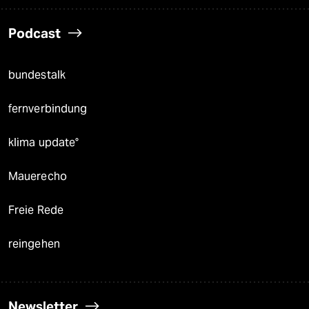
Podcast
bundestalk
fernverbindung
klima update°
Mauerecho
Freie Rede
reingehen
Newsletter