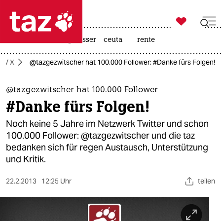

taz zahl ich
hitze
afd
niedrigwasser
ceuta
rente

taz zahl ich
er / X
@tazgezwitscher hat 100.000 Follower: #Danke fürs Folgen!
taz zahl ich
themen
@tazgezwitscher hat 100.000 Follower
#Danke fürs Folgen!
politik
Noch keine 5 Jahre im Netzwerk Twitter und schon
öko
100.000 Follower: @tazgezwitscher und die taz
bedanken sich für regen Austausch, Unterstützung
gesellschaft
und Kritik.
kultur
22.2.2013
12:25 Uhr
teilen
sport