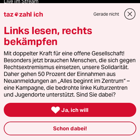
Live im Stream
taz
zahl ich
Gerade nicht

Vergangene
Links lesen, rechts
taz lab 2027
bekämpfen
Mit doppelter Kraft für eine offene Gesellschaft!
Mehr taz Lesestoff
Besonders jetzt brauchen Menschen, die sich gegen
Rechtsextremismus einsetzen, unsere Solidarität.
Daher gehen 50 Prozent der Einnahmen aus
taz Blogs
Neuanmeldungen an „Alles beginnt im Zentrum“ –
eine Kampagne, die bedrohte linke Kulturzentren
und Jugendorte unterstützt. Sind Sie dabei?
taz FUTURZWEI

Ja, ich will
Le Monde diplomatique
taz Archiv
Schon dabei!