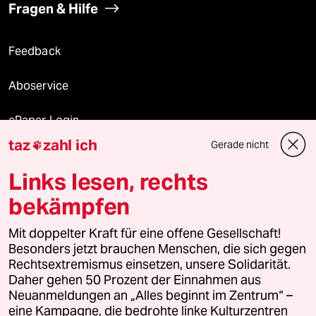
Fragen & Hilfe
Feedback
Aboservice
ePaper Login
taz
zahl ich
Gerade nicht

Downloads für Abonnierende
Links lesen, rechts
bekämpfen
© 2026 taz Verlags und Vertriebs GmbH
Alle Rechte vorbehalten. Bei rechtlichen Fragen oder für Genehmigungen
Mit doppelter Kraft für eine offene Gesellschaft!
wenden Sie sich bitte an
lizenzen@taz.de
Besonders jetzt brauchen Menschen, die sich gegen
Rechtsextremismus einsetzen, unsere Solidarität.
Daher gehen 50 Prozent der Einnahmen aus
Feedback
Redaktionsstatut
Kommune-Richtlinien
KI-
Neuanmeldungen an „Alles beginnt im Zentrum“ –
eine Kampagne, die bedrohte linke Kulturzentren