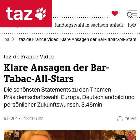

taz zahl ich
niedrigwasser
rente
landtagswahl in sachsen-anhalt
hybri

taz zahl ich
ropa
taz de France Video: Klare Ansagen der Bar-Tabac-All-Stars
taz zahl ich
themen
taz de France Video
Klare Ansagen der Bar-
politik
Tabac-All-Stars
öko
Die schönsten Statements zu den Themen
Präsidentschaftswahl, Europa, Deutschlandbild und
gesellschaft
persönlicher Zukunftswunsch. 3:46min
kultur
5.5.2017
13:10 Uhr
teilen
sport