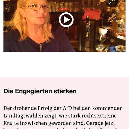
berlin
nord
wahrheit
verlag
verlag
veranstaltungen
shop
fragen & hilfe
Die Engagierten stärken
unterstützen
abo
Der drohende Erfolg der AfD bei den kommenden
Landtagswahlen zeigt, wie stark rechtsextreme
genossenschaft
Kräfte inzwischen geworden sind. Gerade jetzt