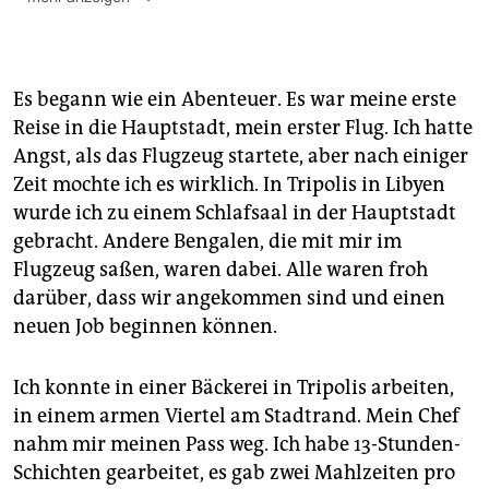
Die Helfer
: Weil die Kapazitäten der staatlichen
Seeretter nicht ausreichen und diese in den wichtigen
Seegebieten nahe der libyschen Küste nur wenig
Präsenz zeigen, gibt es dort heute eine ganze Flotte
Es begann wie ein Abenteuer. Es war meine erste
privat finanzierter Seerettungsorganisationen. Dazu
Reise in die Hauptstadt, mein erster Flug. Ich hatte
zählen Ärzte ohne Grenzen, MOAS, Sea Watch, Sea
Angst, als das Flugzeug startete, aber nach einiger
Eye, Jugend rettet und SOS Mediteranee.
Zeit mochte ich es wirklich. In Tripolis in Libyen
Die Serie in der taz
: Erfahrungsgemäß steigen die
wurde ich zu einem Schlafsaal in der Hauptstadt
Zahlen der Flüchtlingsüberfahrten und damit auch die
gebracht. Andere Bengalen, die mit mir im
der Unfälle während des Frühjahrs stark an. Die taz
Flugzeug saßen, waren dabei. Alle waren froh
hat sich gefragt: Kann sie etwas anderes tun, als in
darüber, dass wir angekommen sind und einen
den nächsten Monate nur immer neue Katastrophen
neuen Job beginnen können.
zu vermelden? Gemeinsam mit der Hilfsorganisation
SOS Mediteranee wird sie deshalb in den nächsten
Wochen eine Serie aktueller Protokolle von
Ich konnte in einer Bäckerei in Tripolis arbeiten,
Überlebenden veröffentlichen. Es sind Geschichten
in einem armen Viertel am Stadtrand. Mein Chef
von Menschen, die ihr Leben für den Weg nach
nahm mir meinen Pass weg. Ich habe 13-Stunden-
Europa riskiert haben und ihren Rettern berichten,
warum sie dies getan haben.
(cja)
Schichten gearbeitet, es gab zwei Mahlzeiten pro