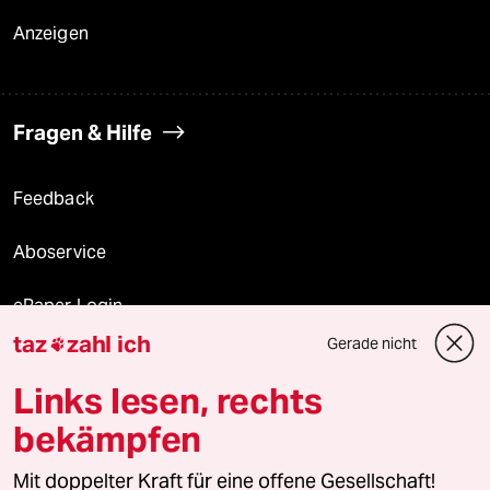
Anzeigen
Fragen & Hilfe
Feedback
Aboservice
ePaper Login
taz
zahl ich
Gerade nicht

Downloads für Abonnierende
Links lesen, rechts
bekämpfen
© 2026 taz Verlags und Vertriebs GmbH
Mit doppelter Kraft für eine offene Gesellschaft!
Alle Rechte vorbehalten. Bei rechtlichen Fragen oder für Genehmigungen