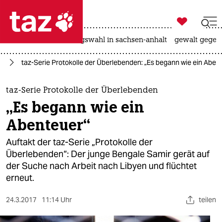

taz zahl ich
hitze
surfen
landtagswahl in sachsen-anhalt
gewalt gegen

taz zahl ich
ht
taz-Serie Protokolle der Überlebenden: „Es begann wie ein Aben
taz zahl ich
themen
taz-Serie Protokolle der Überlebenden
„Es begann wie ein
politik
Abenteuer“
öko
Auftakt der taz-Serie „Protokolle der
Überlebenden“: Der junge Bengale Samir gerät auf
gesellschaft
der Suche nach Arbeit nach Libyen und flüchtet
erneut.
kultur
sport
24.3.2017
11:14 Uhr
teilen