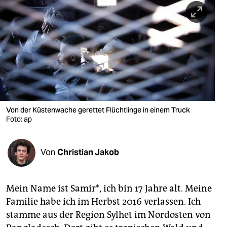
berlin
nord
wahrheit
verlag
verlag
veranstaltungen
Von der Küstenwache gerettet Flüchtlinge in einem Truck
Foto: ap
shop
fragen & hilfe
Von
Christian Jakob
unterstützen
Mein Name ist Samir*, ich bin 17 Jahre alt. Meine
abo
Familie habe ich im Herbst 2016 verlassen. Ich
genossenschaft
stamme aus der Region Sylhet im Nordosten von