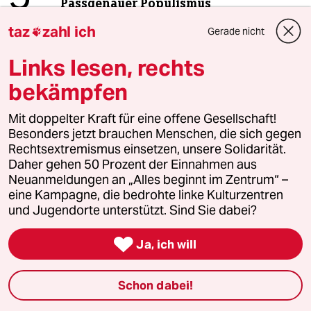
Passgenauer Populismus
taz
zahl ich
Gerade nicht

Links lesen, rechts
6
Ungleichbehandlung im Abstammungsrecht
Familien ohne Cis-Mann wird es
bekämpfen
schwer gemacht
Mit doppelter Kraft für eine offene Gesellschaft!
Besonders jetzt brauchen Menschen, die sich gegen
taz
Rechtsextremismus einsetzen, unsere Solidarität.

Daher gehen 50 Prozent der Einnahmen aus
Neuanmeldungen an „Alles beginnt im Zentrum“ –
Folgen Sie uns
eine Kampagne, die bedrohte linke Kulturzentren
und Jugendorte unterstützt. Sind Sie dabei?

Ja, ich will
Ressorts
Schon dabei!
Politik