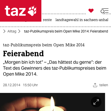

taz zahl ich
hitze
niedrigwasser
rente
landtagswahl in sachsen-anhalt

taz zahl ich
t
Alltag
taz-Publikumspreis beim Open Mike 2014: Feierabend
taz zahl ich
themen
taz-Publikumspreis beim Open Mike 2014
Feierabend
politik
„Morgen bin ich tot“ – „Das hättest du gerne“: der
öko
Text des Gewinners des taz-Publikumspreises beim
Open Mike 2014.
gesellschaft
28.12.2014
15:50 Uhr
teilen
kultur
sport