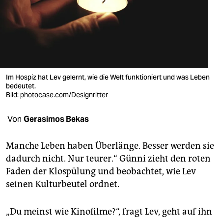
berlin
nord
wahrheit
verlag
Im Hospiz hat Lev gelernt, wie die Welt funktioniert und was Leben
bedeutet.
verlag
Bild: photocase.com/Designritter
veranstaltungen
Von
Gerasimos Bekas
shop
fragen & hilfe
Manche Leben haben Überlänge. Besser werden sie
dadurch nicht. Nur teurer.“ Günni zieht den roten
unterstützen
Faden der Klospülung und beobachtet, wie Lev
seinen Kulturbeutel ordnet.
abo
genossenschaft
„Du meinst wie Kinofilme?“, fragt Lev, geht auf ihn