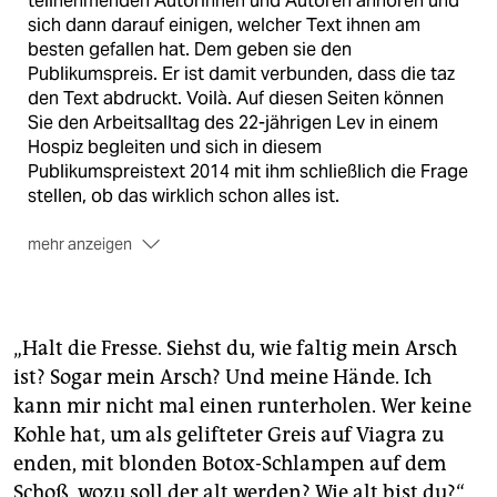
teilnehmenden Autorinnen und Autoren anhören und
sich dann darauf einigen, welcher Text ihnen am
besten gefallen hat. Dem geben sie den
Publikumspreis. Er ist damit verbunden, dass die taz
den Text abdruckt. Voilà. Auf diesen Seiten können
Sie den Arbeitsalltag des 22-jährigen Lev in einem
Hospiz begleiten und sich in diesem
Publikumspreistext 2014 mit ihm schließlich die Frage
stellen, ob das wirklich schon alles ist.
mehr anzeigen
Gerasimos
Bekas,
der Autor, wurde 1987 in
Ostwestfalen geboren, aufgewachsen ist er in
Griechenland und in Franken. Er studierte
„Halt die Fresse. Siehst du, wie faltig mein Arsch
Politikwissenschaft in Bamberg und lebt als Autor
ist? Sogar mein Arsch? Und meine Hände. Ich
und Theatermacher in Berlin und Athen. 2012 war er
kann mir nicht mal einen runterholen. Wer keine
Mitgründer des deutsch-griechischen
Theaterensembles ithAKT, Aufführung von
Kohle hat, um als gelifteter Greis auf Viagra zu
"Migronauten" 2013/2014.
enden, mit blonden Botox-Schlampen auf dem
Schoß, wozu soll der alt werden? Wie alt bist du?“