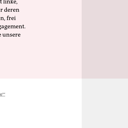
 linke,
ür deren
n, frei
ngagement.
e unsere
e°“