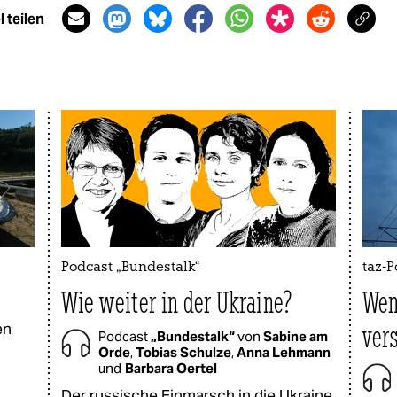
 teilen
Podcast „Bundestalk“
taz-
Wie weiter in der Ukraine?
Wen
en
ver
Podcast
„Bundestalk“
von
Sabine am
Orde
,
Tobias Schulze
,
Anna Lehmann
und
Barbara Oertel
Der russische Einmarsch in die Ukraine