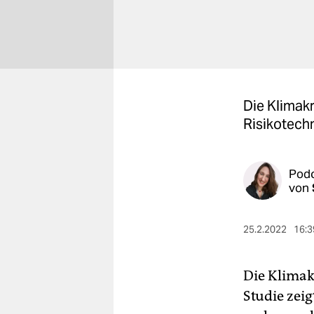
berlin
nord
wahrheit
verlag
Die Klimak
Risikotech
verlag
veranstaltungen
Pod
shop
von
fragen & hilfe
25.2.2022
16:3
unterstützen
abo
Die Klimak
genossenschaft
Studie zei