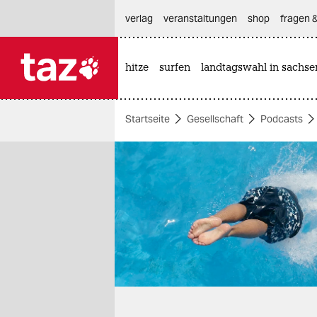
hautnavigation anspringen
hauptinhalt anspringen
footer anspringen
verlag
veranstaltungen
shop
fragen &
hitze
surfen
landtagswahl in sachse

taz zahl ich
taz zahl ich
Startseite
Gesellschaft
Podcasts
themen
politik
öko
gesellschaft
kultur
sport