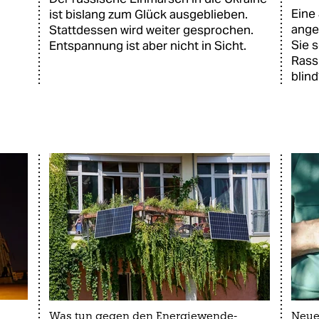
Eine
ist bislang zum Glück ausgeblieben.
angeb
Stattdessen wird weiter gesprochen.
Sie s
Entspannung ist aber nicht in Sicht.
Rass
blin
Was tun gegen den Energiewende-
Neue