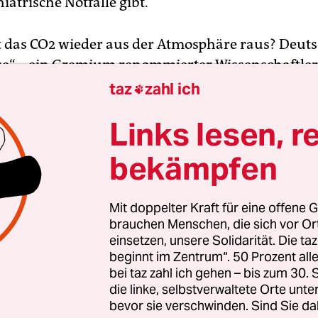
atrische Notfälle gibt.
das CO2 wieder aus der Atmosphäre raus? Deut
e“ – ein Gremium renommierter Wissenschaftler:
ung in Klimafragen beraten – fordern, dass wir u
taz
zahl ich

n Technologien zu diesem Zweck vorbereiten
. D
Links lesen, r
age beim Klimaschutz, denn diese „CO2-Filter“ gel
d bergen teils die Gefahr neuer globaler Ungerech
bekämpfen
nien brennt der Wald, das Feuer ist schwer unter 
Mit doppelter Kraft für eine offene G
. Solche extremen Wald- und Landschaftsbrände
brauchen Menschen, die sich vor O
eit noch deutlich häufiger,
warnen Wis­sen­schaft­le
einsetzen, unsere Solidarität. Die ta
beginnt im Zentrum“. 50 Prozent a
t
klima update°
besprechen wechselnde Jour­na­lis­
bei taz zahl ich gehen – bis zum 30
die linke, selbstverwaltete Orte unte
nemagazin
klimareporter°
und aktuell auch der
ta
bevor sie verschwinden. Sind Sie da
n Klimanachrichten der Woche. Darunter sind un