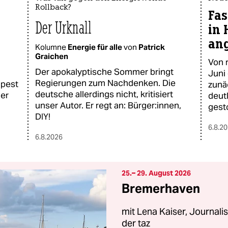
Rollback?
Fas
Der Urknall
in 
an
Kolumne
Energie für alle
von
Patrick
Graichen
Von 
Der apokalyptische Sommer bringt
Juni
Regierungen zum Nachdenken. Die
apest
zunä
deutsche allerdings nicht, kritisiert
der
deut
unser Autor. Er regt an: Bürger:innen,
gest
DIY!
6.8.2
6.8.2026
25.– 29. August 2026
Bremerhaven
mit Lena Kaiser, Journali
der taz