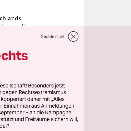
schlands
innen, die
ns
auf die
Gerade nicht
as zeigt den
echts
ten als
tigkeiten.
Kontrolle
esellschaft! Besonders jetzt
 werden
rt gegen Rechtsextremismus
­r:in­nen
.
z kooperiert daher mit „Alles
ller Einnahmen aus Anmeldungen
t:in­nen
. September – an die Kampagne,
rstützt und Freiräume sichern will,
z
die
bei?
sere