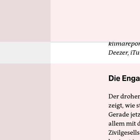
Redakteur
„klima upd
Klimaforsc
klimarepor
Deezer, iTu
Die Enga
Der drohe
zeigt, wie
Gerade jet
allem mit d
Zivilgesell