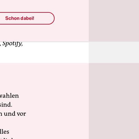
ki.
Schon dabei!
 und
 Spotify,
wahlen
sind.
h und vor
lles