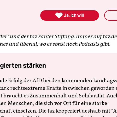
innen Susanne Schwarz und Katharina Schipkows

Ja, ich will
ate°“ Der Podcast zu Klimapolitik, Energiewende
hung. In Kooperation mit dem Onlinemagazin
ter° und der
taz Panter Stiftung
. Immer auf taz.de,
nes und überall, wo es sonst noch Podcasts gibt.
gierten stärken
nde Erfolg der AfD bei den kommenden Landtags
 stark rechtsextreme Kräfte inzwischen geworden 
zt braucht es Zusammenhalt und Solidarität. Auc
en Menschen, die sich vor Ort für eine starke
schaft einsetzen. Die taz kooperiert deshalb mit "A