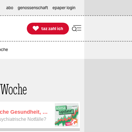
abo
genossenschaft
epaper login

taz zahl ich
taz zahl ich
Woche
 Woche