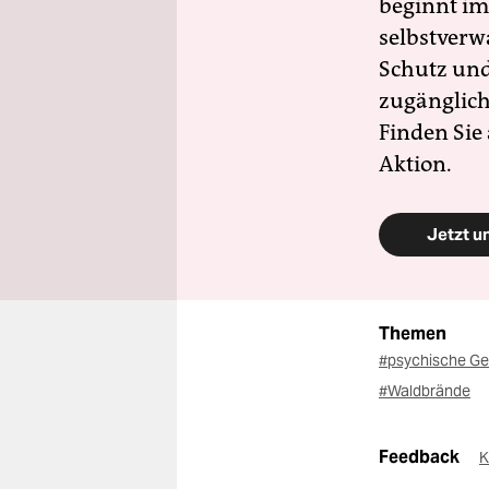
beginnt im
selbstverw
Schutz und 
zugänglich
Finden Sie
Aktion.
Jetzt u
Themen
#psychische G
#Waldbrände
Feedback
K