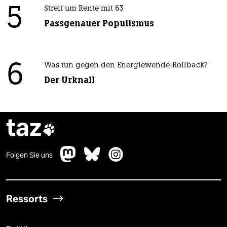
5
Streit um Rente mit 63
Passgenauer Populismus
6
Was tun gegen den Energiewende-Rollback?
Der Urknall
taz

Folgen Sie uns
Ressorts