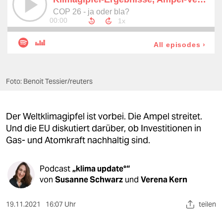
berlin
nord
wahrheit
verlag
Foto: Benoit Tessier/reuters
verlag
veranstaltungen
Der Weltklimagipfel ist vorbei. Die Ampel streitet.
shop
Und die EU diskutiert darüber, ob Investitionen in
Gas- und Atomkraft nachhaltig sind.
fragen & hilfe
unterstützen
Podcast
„klima update°“
von
Susanne Schwarz
und
Verena Kern
abo
19.11.2021
16:07 Uhr
teilen
genossenschaft