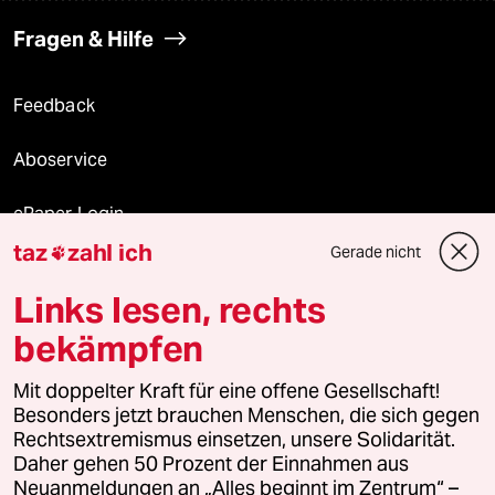
Fragen & Hilfe
Feedback
Aboservice
ePaper Login
taz
zahl ich
Gerade nicht

Downloads für Abonnierende
Links lesen, rechts
bekämpfen
© 2026 taz Verlags und Vertriebs GmbH
Alle Rechte vorbehalten. Bei rechtlichen Fragen oder für Genehmigungen
Mit doppelter Kraft für eine offene Gesellschaft!
wenden Sie sich bitte an
lizenzen@taz.de
Besonders jetzt brauchen Menschen, die sich gegen
Rechtsextremismus einsetzen, unsere Solidarität.
Daher gehen 50 Prozent der Einnahmen aus
Feedback
Redaktionsstatut
Kommune-Richtlinien
KI-
Neuanmeldungen an „Alles beginnt im Zentrum“ –