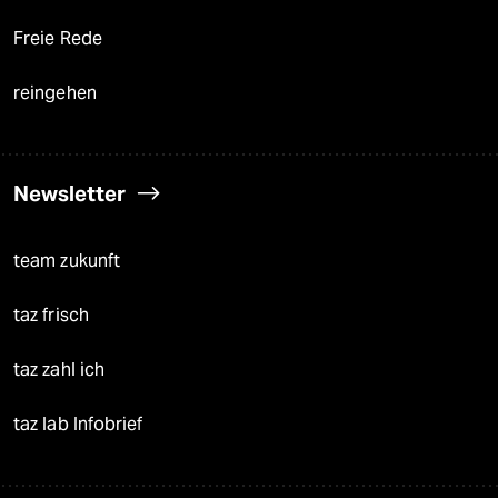
Freie Rede
reingehen
Newsletter
team zukunft
taz frisch
taz zahl ich
taz lab Infobrief