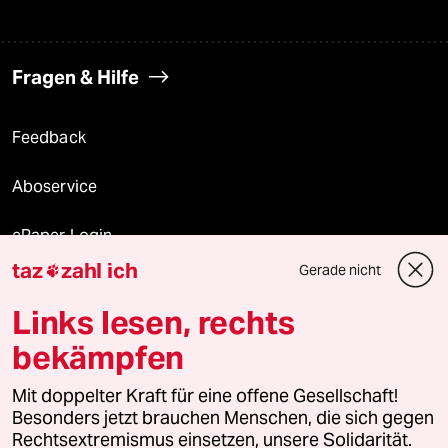
Fragen & Hilfe
Feedback
Aboservice
ePaper Login
taz
zahl ich
Gerade nicht

Downloads für Abonnierende
Links lesen, rechts
bekämpfen
© 2026 taz Verlags und Vertriebs GmbH
Alle Rechte vorbehalten. Bei rechtlichen Fragen oder für Genehmigungen
Mit doppelter Kraft für eine offene Gesellschaft!
wenden Sie sich bitte an
lizenzen@taz.de
Besonders jetzt brauchen Menschen, die sich gegen
Rechtsextremismus einsetzen, unsere Solidarität.