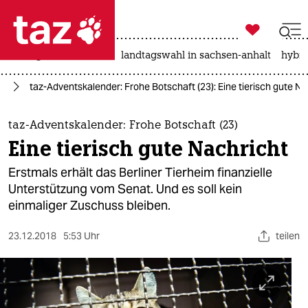

taz zahl ich
niedrigwasser
rente
landtagswahl in sachsen-anhalt
hybri

taz zahl ich
in
taz-Adventskalender: Frohe Botschaft (23): Eine tierisch gute Na
taz zahl ich
themen
taz-Adventskalender: Frohe Botschaft (23)
Eine tierisch gute Nachricht
politik
Erstmals erhält das Berliner Tierheim finanzielle
öko
Unterstützung vom Senat. Und es soll kein
einmaliger Zuschuss bleiben.
gesellschaft
23.12.2018
5:53 Uhr
teilen
kultur
sport