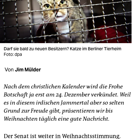
berlin
nord
wahrheit
verlag
Darf sie bald zu neuen Besitzern? Katze im Berliner Tierheim
verlag
Foto: dpa
veranstaltungen
Von
Jim Mülder
shop
Nach dem christlichen Kalender wird die Frohe
fragen & hilfe
Botschaft ja erst am 24. Dezember verkündet. Weil
es in diesem irdischen Jammertal aber so selten
unterstützen
Grund zur Freude gibt, präsentieren wir bis
abo
Weihnachten täglich eine gute Nachricht.
genossenschaft
Der Senat ist weiter in Weihnachtsstimmung.