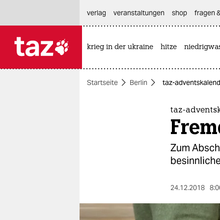
hautnavigation anspringen
hauptinhalt anspringen
footer anspringen
verlag
veranstaltungen
shop
fragen &
krieg in der ukraine
hitze
niedrigwa

taz zahl ich
taz zahl ich
Startseite
Berlin
taz-adventskalende
themen
politik
taz-adventsk
Frem
öko
Zum Abschlu
gesellschaft
besinnlich
kultur
24.12.2018
8:0
sport