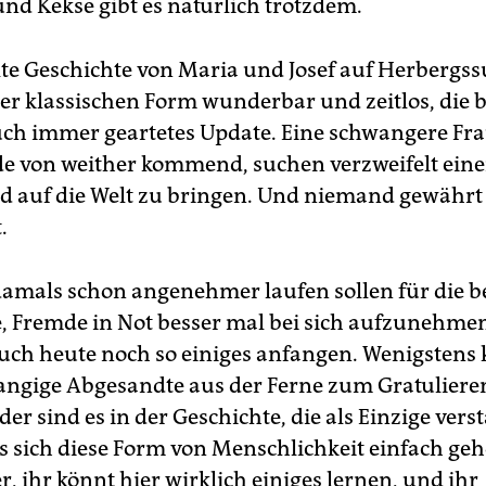
nd Kekse gibt es natürlich trotzdem.
lte Geschichte von Maria und Josef auf Herbergssu
rer klassischen Form wunderbar und zeitlos, die 
uch immer geartetes Update. Eine schwangere Fra
e von weither kommend, suchen verzweifelt einen
d auf die Welt zu bringen. Und niemand gewährt
.
damals schon angenehmer laufen sollen für die b
e, Fremde in Not besser mal bei sich aufzunehmen
 auch heute noch so einiges anfangen. Wenigsten
angige Abgesandte aus der Ferne zum Gratulieren
er sind es in der Geschichte, die als Einzige ver
 sich diese Form von Menschlichkeit einfach gehö
r, ihr könnt hier wirklich einiges lernen, und ihr