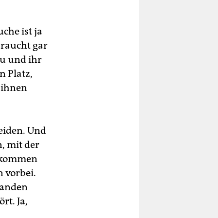
che ist ja
braucht gar
u und ihr
 Platz,
 ihnen
eiden. Und
, mit der
s kommen
 vorbei.
standen
rt. Ja,