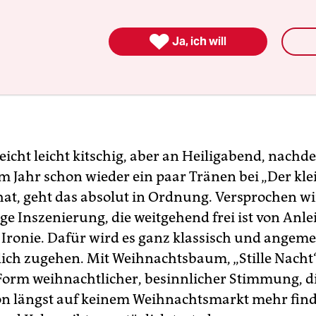

Ja, ich will
leicht leicht kitschig, aber an Heiligabend, nac
em Jahr schon wieder ein paar Tränen bei „Der kle
hat, geht das absolut in Ordnung. Versprochen wi
ge Inszenierung, die weitgehend frei ist von Anl
 Ironie. Dafür wird es ganz klassisch und angem
ich zugehen. Mit Weihnachtsbaum, „Stille Nacht
Form weihnachtlicher, besinnlicher Stimmung, d
on längst auf keinem Weihnachtsmarkt mehr find