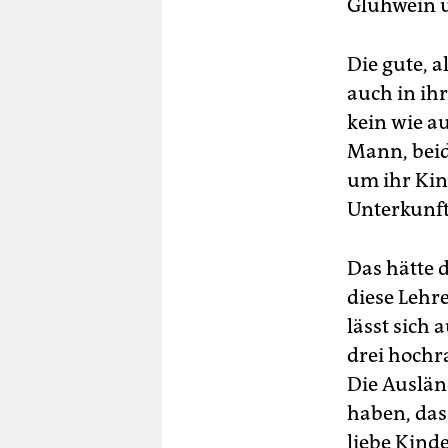
Glühwein u
Die gute, a
auch in ih
kein wie a
Mann, beid
um ihr Kin
Unterkunft
Das hätte 
diese Lehr
lässt sich
drei hochr
Die Ausländ
haben, dass
liebe Kinde