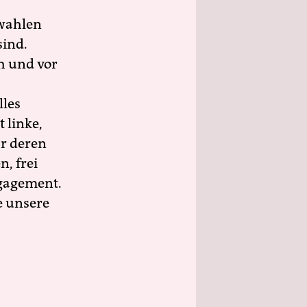
wahlen
sind.
h und vor
lles
 linke,
ür deren
n, frei
ngagement.
e unsere