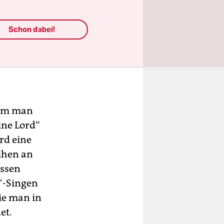
Schon dabei!
hdem man
ine Lord“
rd eine
eihen an
essen
“-Singen
ie man in
et.