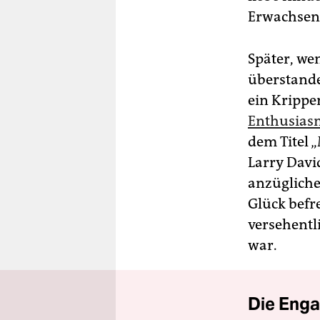
Erwachsene
Später, we
überstand
ein Krippe
Enthusias
dem Titel „
Larry Davi
anzüglich
Glück befr
versehentl
war.
Die Enga