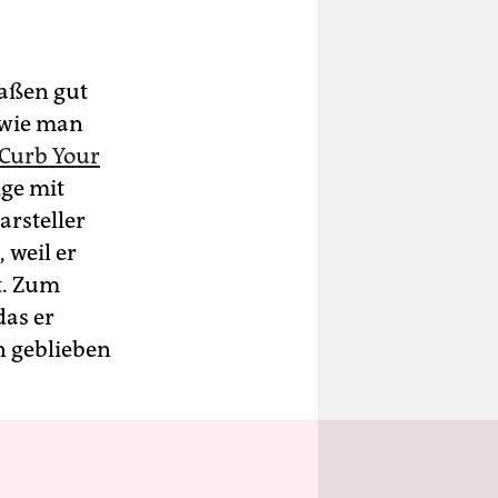
maßen gut
 wie man
Curb Your
lge mit
arsteller
 weil er
t. Zum
das er
n geblieben