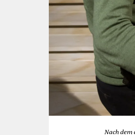
berlin
nord
wahrheit
verlag
verlag
veranstaltungen
shop
fragen & hilfe
unterstützen
abo
genossenschaft
Nach dem ch