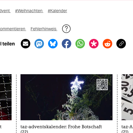
dvent
#Weihnachten
#Kalender
ommentieren
Fehlerhinweis
 teilen
t
taz-adventskalender: Frohe Botschaft
taz-A
(22)
(21)