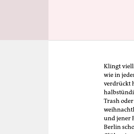
Klingt viel
wie in jed
verdrückt 
halbstündi
Trash oder
weihnachtl
und jener 
Berlin sch