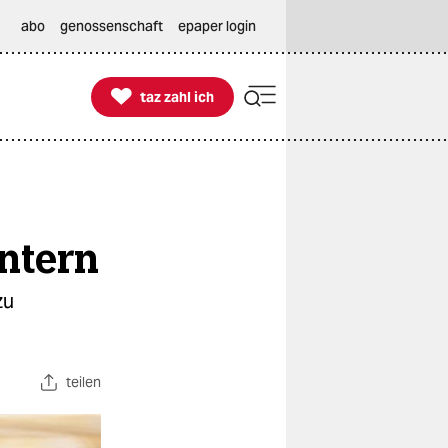
abo
genossenschaft
epaper login

taz zahl ich
taz zahl ich
ntern
zu
teilen