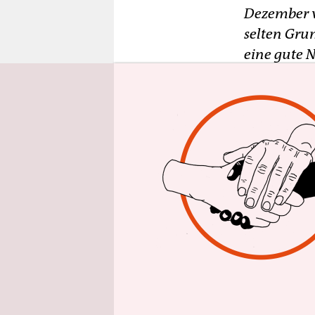
epaper login
Dezember v
selten Gru
eine gute N
Das weihna
deswegen g
wie das Bal
Prenzlauer
Krippenspi