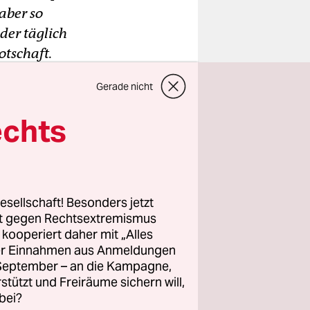
aber so
der täglich
otschaft.
Gerade nicht
rung –
n einen Ort
echts
 ein
teilt“.
esellschaft! Besonders jetzt
rt gegen Rechtsextremismus
z kooperiert daher mit „Alles
ller Einnahmen aus Anmeldungen
. September – an die Kampagne,
rstützt und Freiräume sichern will,
bei?