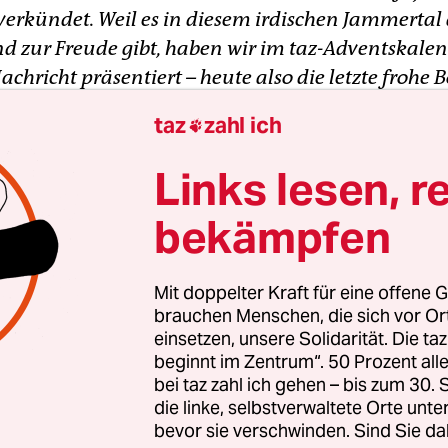
erkündet. Weil es in diesem irdischen Jammertal 
nd zur Freude gibt, haben wir im taz-Adventskalen
achricht präsentiert – heute also die letzte frohe B
taz
zahl ich

chtliche Krippenspiel ist eine Art Theaterauffüh
ehört es nicht bloß in die Kirche, sondern auch a
Links lesen, r
lhaus Ost. An dieser eher säkularen Spielstätte in
bekämpfen
 Berg findet
heute gleich vier Mal hintereinander
el
statt, eines mit dem Untertitel „Wie man Wärme 
Mit doppelter Kraft für eine offene G
brauchen Menschen, die sich vor O
einsetzen, unsere Solidarität. Die ta
beginnt im Zentrum“. 50 Prozent a
bei taz zahl ich gehen – bis zum 30
die linke, selbstverwaltete Orte unte
bevor sie verschwinden. Sind Sie da