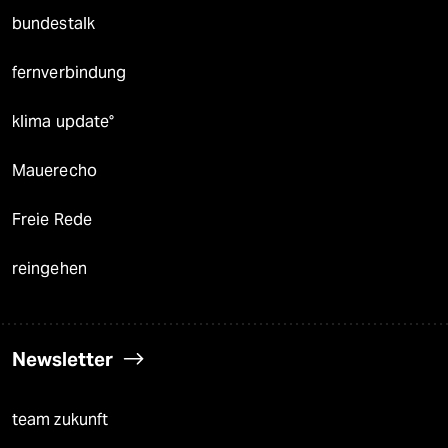
bundestalk
fernverbindung
klima update°
Mauerecho
Freie Rede
reingehen
Newsletter
team zukunft