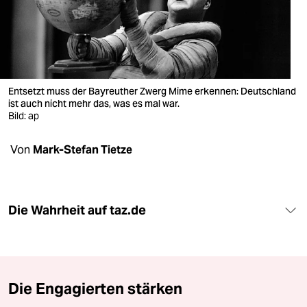
berlin
nord
wahrheit
verlag
Entsetzt muss der Bayreuther Zwerg Mime erkennen: Deutschland
ist auch nicht mehr das, was es mal war.
Bild: ap
verlag
veranstaltungen
Von
Mark-Stefan Tietze
shop
fragen & hilfe
Die Wahrheit auf taz.de
unterstützen
abo
genossenschaft
Die Engagierten stärken