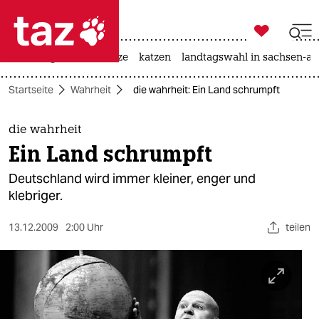

taz zahl ich
iran-krieg
ceuta
hitze
katzen
landtagswahl in sachsen-an

taz zahl ich
Startseite
Wahrheit
die wahrheit: Ein Land schrumpft
taz zahl ich
themen
die wahrheit
Ein Land schrumpft
politik
Deutschland wird immer kleiner, enger und
öko
klebriger.
gesellschaft
13.12.2009
2:00 Uhr
teilen
kultur
sport