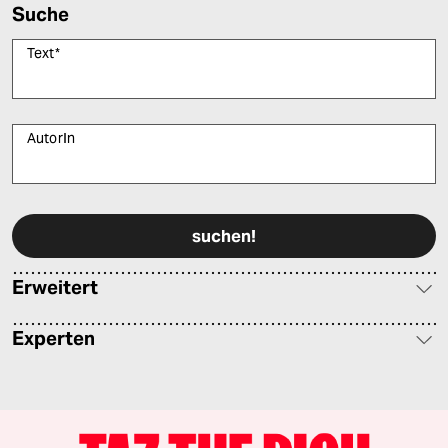
Suche
Text
*
AutorIn
Bitte füllen Sie alle Pflichtfelder (*) aus, um fortfahren zu können.
Erweitert
Experten