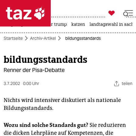

taz zahl ich
bergsteigen
usa unter trump
katzen
landtagswahl in sachs

taz zahl ich
Startseite
Archiv-Artikel
bildungsstandards
taz zahl ich
themen
bildungsstandards
politik
Renner der Pisa-Debatte
öko
3.7.2002
0:00 Uhr
teilen
gesellschaft
Nichts wird intensiver diskutiert als nationale
Bildungsstandards.
kultur
sport
Wozu sind solche Standards gut?
Sie reduzieren
die dicken Lehrpläne auf Kompetenzen, die