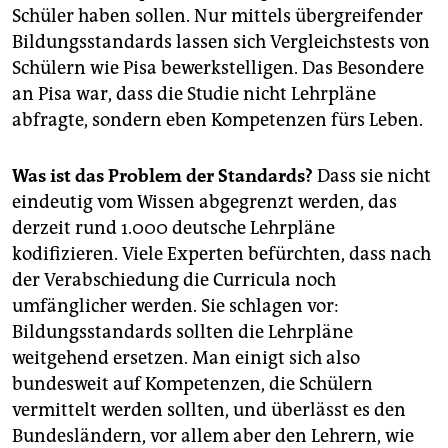
berlin
Schüler haben sollen. Nur mittels übergreifender
Bildungsstandards lassen sich Vergleichstests von
nord
Schülern wie Pisa bewerkstelligen. Das Besondere
wahrheit
an Pisa war, dass die Studie nicht Lehrpläne
abfragte, sondern eben Kompetenzen fürs Leben.
verlag
Was ist das Problem der Standards?
Dass sie nicht
verlag
eindeutig vom Wissen abgegrenzt werden, das
veranstaltungen
derzeit rund 1.000 deutsche Lehrpläne
kodifizieren. Viele Experten befürchten, dass nach
shop
der Verabschiedung die Curricula noch
fragen & hilfe
umfänglicher werden. Sie schlagen vor:
unterstützen
Bildungsstandards sollten die Lehrpläne
weitgehend ersetzen. Man einigt sich also
abo
bundesweit auf Kompetenzen, die Schülern
vermittelt werden sollten, und überlässt es den
genossenschaft
Bundesländern, vor allem aber den Lehrern, wie