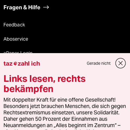
Fragen & Hilfe
Feedback
Aboservice
ePaper Login
taz
zahl ich
Gerade nicht

Downloads für Abonnierende
Links lesen, rechts
bekämpfen
© 2026 taz Verlags und Vertriebs GmbH
Mit doppelter Kraft für eine offene Gesellschaft!
Alle Rechte vorbehalten. Bei rechtlichen Fragen oder für Genehmigungen
wenden Sie sich bitte an
lizenzen@taz.de
Besonders jetzt brauchen Menschen, die sich gegen
Rechtsextremismus einsetzen, unsere Solidarität.
Daher gehen 50 Prozent der Einnahmen aus
Feedback
Redaktionsstatut
Kommune-Richtlinien
KI-
Neuanmeldungen an „Alles beginnt im Zentrum“ –