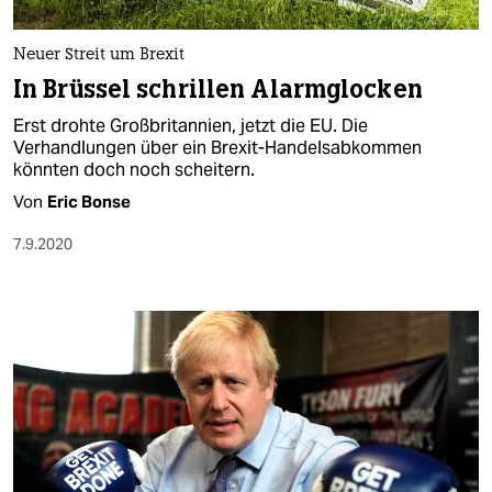
berlin
nord
Neuer Streit um Brexit
In Brüssel schrillen Alarmglocken
wahrheit
Erst drohte Großbritannien, jetzt die EU. Die
verlag
Verhandlungen über ein Brexit-Handelsabkommen
könnten doch noch scheitern.
verlag
Von
Eric Bonse
veranstaltungen
7.9.2020
shop
fragen & hilfe
unterstützen
abo
genossenschaft