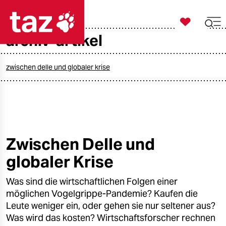

taz zahl ich
archiv-artikel

taz zahl ich
taz zahl ich
zwischen delle und globaler krise
themen
politik
öko
Zwischen Delle und
globaler Krise
gesellschaft
Was sind die wirtschaftlichen Folgen einer
kultur
möglichen Vogelgrippe-Pandemie? Kaufen die
sport
Leute weniger ein, oder gehen sie nur seltener aus?
Was wird das kosten? Wirtschaftsforscher rechnen