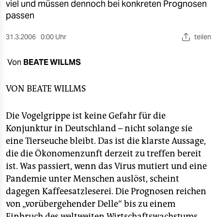
berlin
viel und müssen dennoch bei konkreten Prognosen
passen
nord
31.3.2006
0:00 Uhr
teilen
wahrheit
Von
BEATE WILLMS
verlag
verlag
VON
BEATE WILLMS
veranstaltungen
Die Vogelgrippe ist keine Gefahr für die
shop
Konjunktur in Deutschland – nicht solange sie
eine Tierseuche bleibt. Das ist die klarste Aussage,
fragen & hilfe
die die Ökonomenzunft derzeit zu treffen bereit
unterstützen
ist. Was passiert, wenn das Virus mutiert und eine
Pandemie unter Menschen auslöst, scheint
abo
dagegen Kaffeesatzleserei. Die Prognosen reichen
genossenschaft
von „vorübergehender Delle“ bis zu einem
Einbruch des weltweiten Wirtschaftswachstums