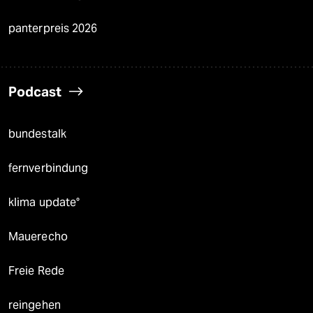
panterpreis 2026
Podcast
bundestalk
fernverbindung
klima update°
Mauerecho
Freie Rede
reingehen