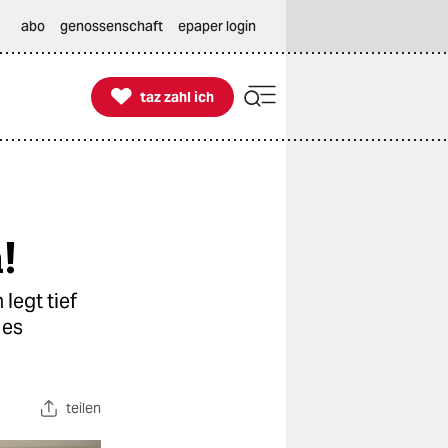
abo
genossenschaft
epaper login

taz zahl ich
taz zahl ich
!
legt tief
 es
teilen