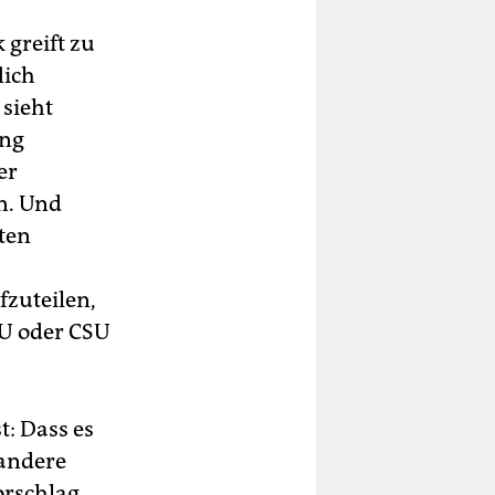
 greift zu
lich
 sieht
ang
er
n. Und
ten
fzuteilen,
DU oder CSU
t: Dass es
 andere
orschlag