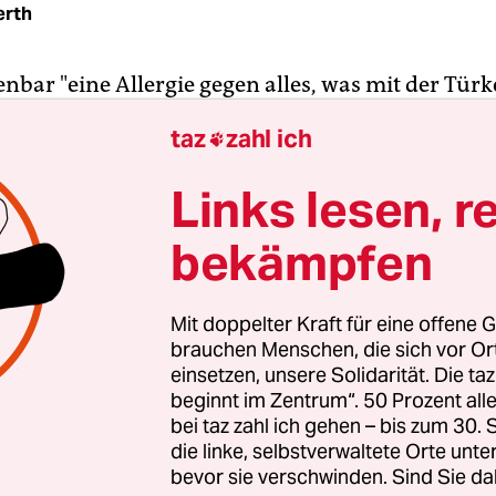
erth
enbar "eine Allergie gegen alles, was mit der Türk
 Sprache zu tun hat", schimpft Grünen-Chef Cem
taz
zahl ich

auf die entsetzte Aufregung über den Vorschlag de
 Ministerpräsidenten Recep Tayyip Erdogan, türk
Links lesen, r
in Deutschland zu eröffnen. Es entstehe fast der
bekämpfen
sei eine Sprache von Aussätzigen", so Özdemir.
 Recht damit: Wer einmal Schulen in Berlin besuc
Mit doppelter Kraft für eine offene G
viele der türkeistämmigen Kinder dort zu akzepti
brauchen Menschen, die sich vor O
en, dass ihre Zweisprachigkeit ihnen eher als ein
einsetzen, unsere Solidarität. Die ta
beginnt im Zentrum“. 50 Prozent a
g denn als Zusatzkompetenz ausgelegt wird. An 
bei taz zahl ich gehen – bis zum 30
len ist es bereits selbstverständlich, deutschtür
die linke, selbstverwaltete Orte unte
en die Verwendung ihrer "Muttersprache", die be
bevor sie verschwinden. Sind Sie da