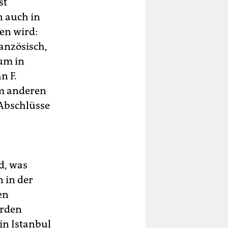
st
n auch in
en wird:
anzösisch,
um in
n F.
em anderen
Abschlüsse
d, was
 in der
en
erden
in Istanbul