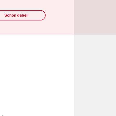
er
tersagen.
Schon dabei!