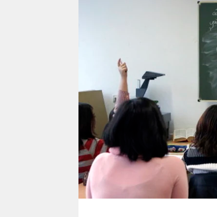
berlin
nord
wahrheit
verlag
verlag
veranstaltungen
shop
fragen & hilfe
unterstützen
abo
genossenschaft