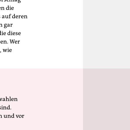
n die
s auf deren
n gar
ie diese
ren. Wer
, wie
wahlen
sind.
h und vor