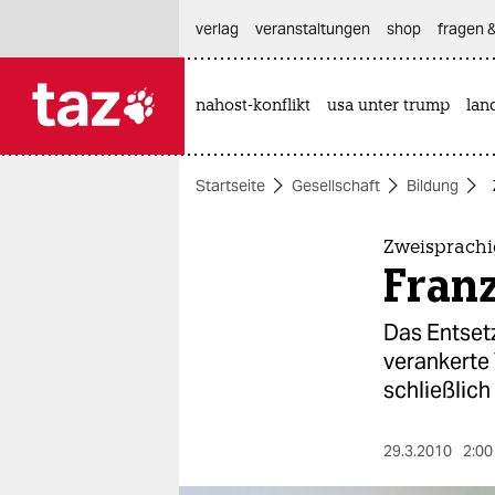
hautnavigation anspringen
hauptinhalt anspringen
footer anspringen
verlag
veranstaltungen
shop
fragen &
nahost-konflikt
usa unter trump
lan

taz zahl ich
taz zahl ich
Startseite
Gesellschaft
Bildung
themen
politik
Zweisprach
Franz
öko
Das Entset
gesellschaft
verankerte 
schließlich
kultur
sport
29.3.2010
2:00