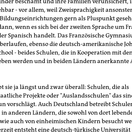
inder beschämt und ihre Familien verunsichert, i
ehbar - vor allem, weil Zweisprachigkeit ansonste
Bildungseinrichtungen gern als Pluspunkt geseh
 dann, wenn es sich bei der zweiten Sprache um Fr
der Spanisch handelt. Das Französische Gymnasi
 überlaufen, ebenso die deutsch-amerikanische Joh
hool - beides Schulen, die in Kooperation mit d
ieben werden und in beiden Ländern anerkannte 
t sie ja längst und zwar überall: Schulen, die als
aatliche Projekte oder "Auslandsschulen" das sin
n vorschlägt. Auch Deutschland betreibt Schulen
 in anderen Ländern, die sowohl von dort lebend
wie auch von einheimischen Kindern besucht w
zeit entsteht eine deutsch-türkische Universität 