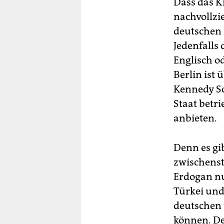
Dass das K
nachvollzi
deutschen 
Jedenfalls
Englisch o
Berlin ist
Kennedy Sc
Staat betr
anbieten.
Denn es gib
zwischenst
Erdogan nu
Türkei und
deutschen 
können. Der