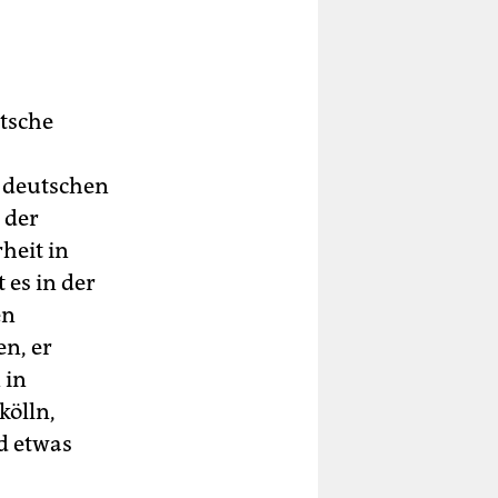
tsche
r deutschen
 der
heit in
 es in der
en
n, er
 in
kölln,
d etwas