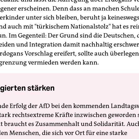
gener erscheinen. Denn dass an manchen Schule
rkinder unter sich bleiben, beruht ja keinesweg
d auch mit "türkischem Nationalstolz" hat es rei
un. Im Gegenteil: Der Grund sind die Deutschen, d
iden und Integration damit nachhaltig erschwe
rdogans Vorschlag ereifert, sollte auch überlegen
sgrenzung vermieden werden kann.
gierten stärken
nde Erfolg der AfD bei den kommenden Landtags
 stark rechtsextreme Kräfte inzwischen geworden 
zt braucht es Zusammenhalt und Solidarität. Auc
en Menschen, die sich vor Ort für eine starke