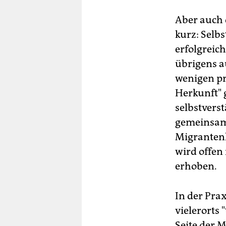
Aber auch 
kurz: Selbs
erfolgreich
übrigens a
wenigen pr
Herkunft" 
selbstvers
gemeinsam 
Migrantenk
wird offen
erhoben.
In der Prax
vielerorts 
Seite der 