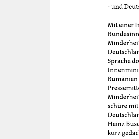
- und Deut
Mit einer I
Bundesinn
Minderheit
Deutschlan
Sprache dor
Innenminis
Rumänien zu
Pressemitte
Minderheit
schüre mit
Deutschlan
Heinz Busc
kurz gedac