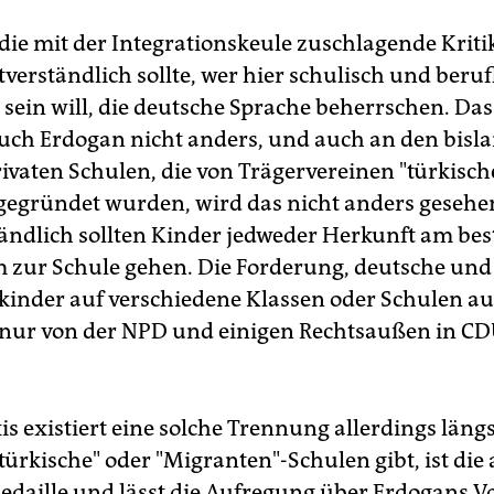
die mit der Integrationskeule zuschlagende Kritik
tverständlich sollte, wer hier schulisch und beruf
 sein will, die deutsche Sprache beherrschen. Das
uch Erdogan nicht anders, und auch an den bisl
ivaten Schulen, die von Trägervereinen "türkisch
gegründet wurden, wird das nicht anders gesehe
tändlich sollten Kinder jedweder Herkunft am bes
zur Schule gehen. Die Forderung, deutsche und
inder auf verschiedene Klassen oder Schulen au
 nur von der NPD und einigen Rechtsaußen in C
is existiert eine solche Trennung allerdings längs
"türkische" oder "Migranten"-Schulen gibt, ist die
Medaille und lässt die Aufregung über Erdogans V