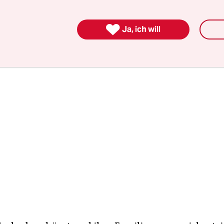
 längst zur Zweitsprache geworden ist, während d
szeit und in den Pausen per Schulordnung zu un

Ja, ich will