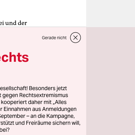
ei und der
 Özdemir
Gerade nicht
s
ische
echts
 Eindruck,
ht hat,
esellschaft! Besonders jetzt
eren
rt gegen Rechtsextremismus
e Art
z kooperiert daher mit „Alles
ller Einnahmen aus Anmeldungen
vielen
. September – an die Kampagne,
kischen
rstützt und Freiräume sichern will,
i den
bei?