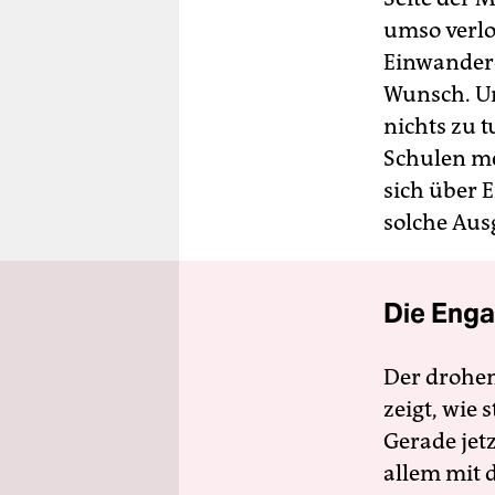
umso verlo
Einwandere
Wunsch. Un
nichts zu t
Schulen me
sich über E
solche Au
Die Enga
Der drohe
zeigt, wie
Gerade jet
allem mit d