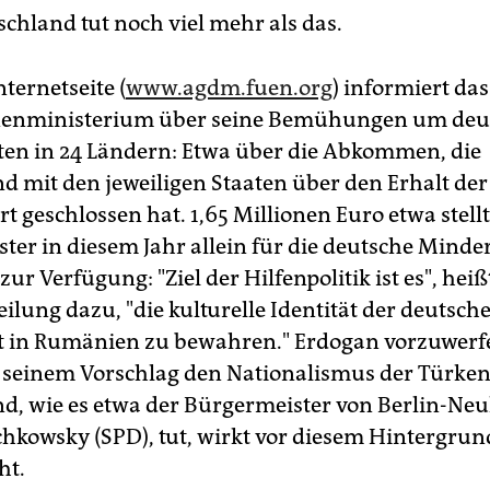
schland tut noch viel mehr als das.
nternetseite (
www.agdm.fuen.org
) informiert das
enministerium über seine Bemühungen um deu
en in 24 Ländern: Etwa über die Abkommen, die
d mit den jeweiligen Staaten über den Erhalt de
t geschlossen hat. 1,65 Millionen Euro etwa stellt
ter in diesem Jahr allein für die deutsche Minder
r Verfügung: "Ziel der Hilfenpolitik ist es", heißt
ilung dazu, "die kulturelle Identität der deutsch
 in Rumänien zu bewahren." Erdogan vorzuwerfe
 seinem Vorschlag den Nationalismus der Türken
d, wie es etwa der Bürgermeister von Berlin-Neu
hkowsky (SPD), tut, wirkt vor diesem Hintergrun
ht.