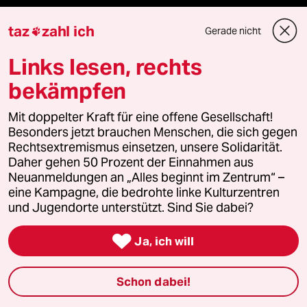
Bergsteigen
taz
zahl ich
Gerade nicht

Links lesen, rechts
USA unter Trump
bekämpfen
Katzen
Mit doppelter Kraft für eine offene Gesellschaft!
Landtagswahl in Sachsen-Anhalt
Besonders jetzt brauchen Menschen, die sich gegen
Rechtsextremismus einsetzen, unsere Solidarität.
Daher gehen 50 Prozent der Einnahmen aus
Ceuta
Neuanmeldungen an „Alles beginnt im Zentrum“ –
eine Kampagne, die bedrohte linke Kulturzentren
Hitze
und Jugendorte unterstützt. Sind Sie dabei?

Ja, ich will
Verlag
Schon dabei!
Aktuelles