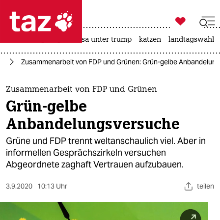

taz zahl ich
hitze
bergsteigen
usa unter trump
katzen
landtagswahl i

taz zahl ich
nd
Zusammenarbeit von FDP und Grünen: Grün-gelbe Anbandelun
taz zahl ich
themen
Zusammenarbeit von FDP und Grünen
Grün-gelbe
politik
Anbandelungsversuche
öko
Grüne und FDP trennt weltanschaulich viel. Aber in
informellen Gesprächszirkeln versuchen
gesellschaft
Abgeordnete zaghaft Vertrauen aufzubauen.
kultur
3.9.2020
10:13 Uhr
teilen
sport