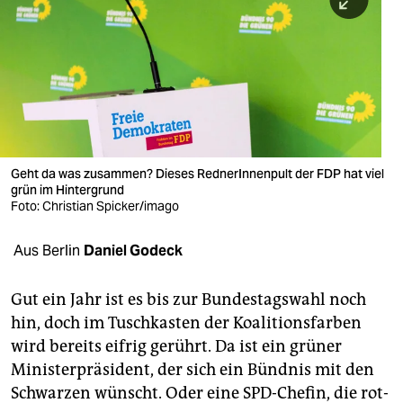
berlin
nord
wahrheit
verlag
verlag
Geht da was zusammen? Dieses RednerInnenpult der FDP hat viel
grün im Hintergrund
veranstaltungen
Foto: Christian Spicker/imago
shop
Aus Berlin
Daniel Godeck
fragen & hilfe
unterstützen
Gut ein Jahr ist es bis zur Bundestagswahl noch
hin, doch im Tuschkasten der Koalitionsfarben
abo
wird bereits eifrig gerührt. Da ist ein grüner
Ministerpräsident, der sich ein Bündnis mit den
genossenschaft
Schwarzen wünscht. Oder eine SPD-Chefin, die rot-