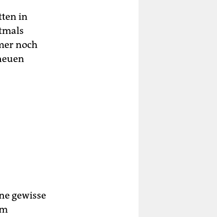
tten in
tmals
mmer noch
 neuen
ine gewisse
im