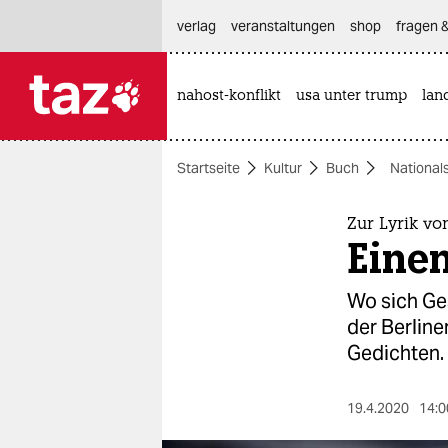
hautnavigation anspringen
hauptinhalt anspringen
footer anspringen
verlag
veranstaltungen
shop
fragen &
nahost-konflikt
usa unter trump
lan

taz zahl ich
taz zahl ich
Startseite
Kultur
Buch
National
themen
politik
Zur Lyrik vo
Einen
öko
Wo sich Ge
gesellschaft
der Berline
Gedichten.
kultur
sport
19.4.2020
14:0