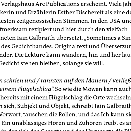
 Verlagshaus Arc Publications erscheint. Viele Ja
rikerin und Erzählerin Esther Dischereit als eine d
testen zeitgenössischen Stimmen. In den USA un
ufmerksam rezipiert und hier durch den vielfach
neten Iain Galbraith übersetzt. „Sometimes a Sin
tel des Gedichtbandes. Originaltext und Übersetzu
der. Die Lektüre kann wandern, hin und her lau
edicht stehen bleiben, solange sie will.
 schrien und / rannten auf den Mauern / verlie
 einem Flügelschlag“.
So wie die Möwen kann auch 
chereits mit einem Flügelschlag die Orte wechseln
 sich, Subjekt und Objekt, schreibt Iain Galbrait
 Vorwort, tauschen die Rollen, und das Ich kann s
. Ein unablässiges Hören und Zuhören treibt es a