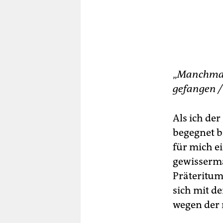
„
Manchmal 
gefangen /
Als ich de
begegnet b
für mich e
gewisserma
Präteritum
sich mit d
wegen der 