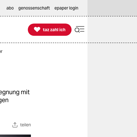
abo
genossenschaft
epaper login

taz zahl ich
taz zahl ich
er
gegnung mit
ugen
teilen