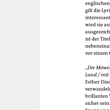
englischen
gilt die Ly
interessan
wird sie a
ausgezeich
ist der Ti
nebeneinan
vor einem G
„
Die Möwen
Land / mit
Esther Dis
verwandeln
brillanten
sicher sein