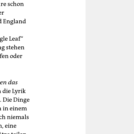
hre schon
er
d England
gle Leaf“
ng stehen
fen oder
ßen das
die Lyrik
. Die Dinge
h in einem
ich niemals
n, eine