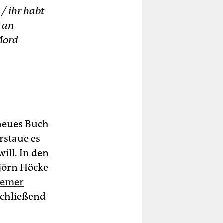
/ ihr habt
 an
Mord
 neues Buch
erstaue es
will. In den
Björn Höcke
remer
chließend