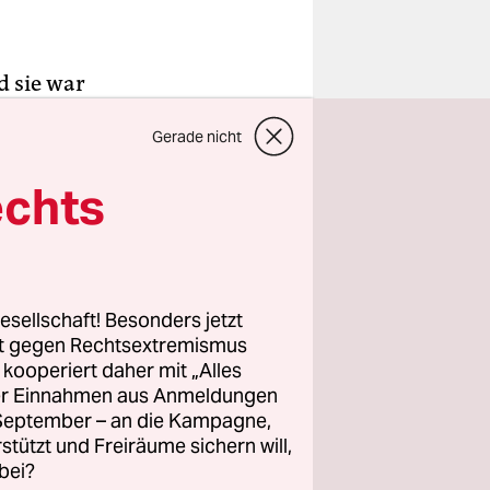
d sie war
nnte, auch
Gerade nicht
 zu
nd jedes
echts
nen Juden
Außer einem
kommen.
istin zu
esellschaft! Besonders jetzt
würde die
rt gegen Rechtsextremismus
z kooperiert daher mit „Alles
ller Einnahmen aus Anmeldungen
. September – an die Kampagne,
den mir
rstützt und Freiräume sichern will,
en
bei?