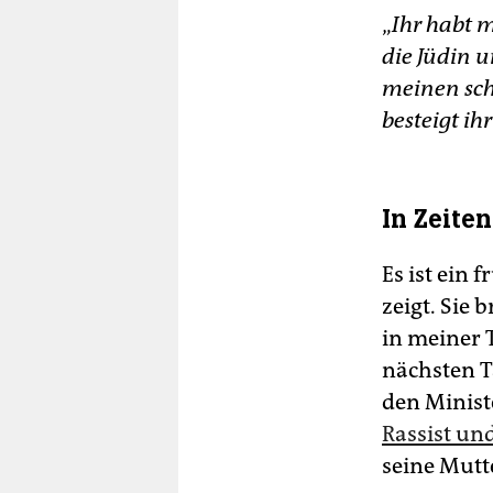
„
Ihr habt 
die Jüdin 
meinen sch
besteigt ihr
In Zeite
Es ist ein 
zeigt. Sie 
in meiner T
nächsten T
den Minist
Rassist un
seine Mutter