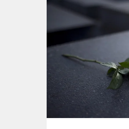
berlin
nord
wahrheit
verlag
verlag
veranstaltungen
shop
fragen & hilfe
unterstützen
abo
genossenschaft