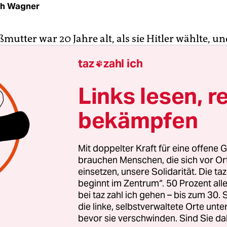
th Wagner
utter war 20 Jahre alt, als sie Hitler wählte, un
e starb und sich immer noch nicht entschließen ko
taz
zahl ich

inzige Träne um sechs Millionen ermordete Juden
 blieb hart und selbstgerecht bis zum Schluss, u
Links lesen, r
ber die Schoah machte sie nervös. Sie könne kei
bekämpfen
hat sie mir mal gesagt. Auch keinen Schwarzen. 
wäre für sie höchstens ein Schwede in Frage ge
tsprechenden Vorwurf, eine Antisemitin und Rass
Mit doppelter Kraft für eine offene G
ie empört reagiert. Auf keinen Fall sei sie das. Sie 
brauchen Menschen, die sich vor O
chten.
einsetzen, unsere Solidarität. Die ta
beginnt im Zentrum“. 50 Prozent a
bei taz zahl ich gehen – bis zum 30
meine Großmutter tot ist, desto unheimlicher wer
die linke, selbstverwaltete Orte unte
, desto monströser die Lebenslüge der „anständig
bevor sie verschwinden. Sind Sie da