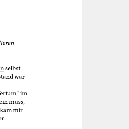
lieren
in
selbst
stand war
fertum“ im
sein muss,
, kam mir
r.