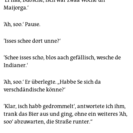
’Ei naa, Bubsche, isch war zwaa Woche uff
Maijorga.‘
’Ah, soo.‘ Pause.
’Isses schee dort unne?‘
’Schee isses scho, blos aach gefällisch, wesche de
Indianer.‘
’Ah, soo.‘ Er überlegte. „Habbe Se sich da
verschdändische könne?‘
’Klar, isch habb gedrommelt‘, antwortete ich ihm,
trank das Bier aus und ging, ohne ein weiteres ’Ah,
soo‘ abzuwarten, die Straße runter.“