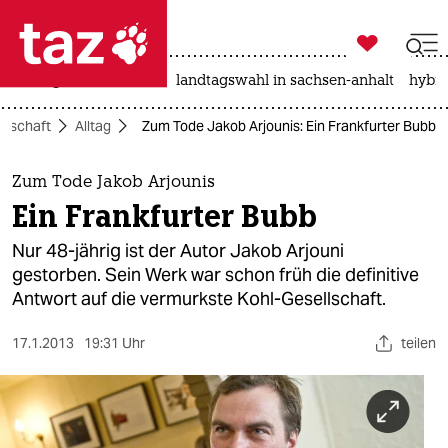

taz zahl ich
niedrigwasser
rente
landtagswahl in sachsen-anhalt
hybri

taz zahl ich
llschaft
Alltag
Zum Tode Jakob Arjounis: Ein Frankfurter Bubb
taz zahl ich
themen
Zum Tode Jakob Arjounis
Ein Frankfurter Bubb
politik
Nur 48-jährig ist der Autor Jakob Arjouni
öko
gestorben. Sein Werk war schon früh die definitive
Antwort auf die vermurkste Kohl-Gesellschaft.
gesellschaft
17.1.2013
19:31 Uhr
teilen
kultur
sport