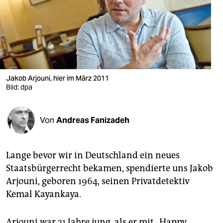
berlin
nord
wahrheit
verlag
Jakob Arjouni, hier im März 2011
verlag
Bild: dpa
veranstaltungen
Von
Andreas Fanizadeh
shop
fragen & hilfe
Lange bevor wir in Deutschland ein neues
unterstützen
Staatsbürgerrecht bekamen, spendierte uns Jakob
Arjouni, geboren 1964, seinen Privatdetektiv
abo
Kemal Kayankaya.
genossenschaft
Arjouni war 21 Jahre jung, als er mit „Happy