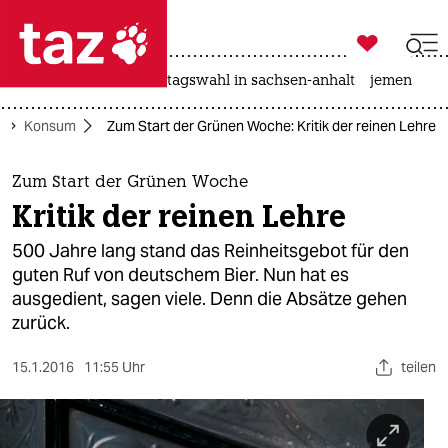

taz zahl ich
drohnen
rente
landtagswahl in sachsen-anhalt
jemen

taz zahl ich
Konsum
Zum Start der Grünen Woche: Kritik der reinen Lehre
taz zahl ich
themen
Zum Start der Grünen Woche
Kritik der reinen Lehre
politik
500 Jahre lang stand das Reinheitsgebot für den
öko
guten Ruf von deutschem Bier. Nun hat es
ausgedient, sagen viele. Denn die Absätze gehen
gesellschaft
zurück.
kultur
15.1.2016
11:55 Uhr
teilen
sport