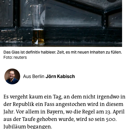
berlin
nord
wahrheit
verlag
verlag
Das Glas ist definitiv halbleer. Zeit, es mit neuen Inhalten zu füllen.
Foto: reuters
veranstaltungen
shop
Aus Berlin
Jörn Kabisch
fragen & hilfe
unterstützen
Es vergeht kaum ein Tag, an dem nicht irgendwo in
der Republik ein Fass angestochen wird in diesem
abo
Jahr. Vor allem in Bayern, wo die Regel am 23. April
genossenschaft
aus der Taufe gehoben wurde, wird so sein 500.
Jubiläum begangen.