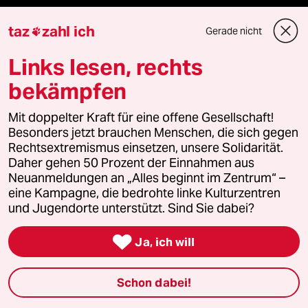
Shop
taz
zahl ich
Gerade nicht

Anzeigen
Links lesen, rechts
bekämpfen
Fragen & Hilfe
Mit doppelter Kraft für eine offene Gesellschaft!
Besonders jetzt brauchen Menschen, die sich gegen
Rechtsextremismus einsetzen, unsere Solidarität.
Feedback
Daher gehen 50 Prozent der Einnahmen aus
Neuanmeldungen an „Alles beginnt im Zentrum“ –
Aboservice
eine Kampagne, die bedrohte linke Kulturzentren
und Jugendorte unterstützt. Sind Sie dabei?
ePaper Login

Ja, ich will
Downloads für Abonnierende
Schon dabei!