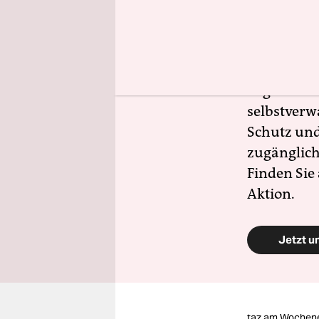
zeigt, wie
Gerade jet
allem mit d
Zivilgesell
beginnt im
selbstverw
Schutz und 
zugänglich
Finden Sie
Aktion.
Jetzt u
taz.am Wochen