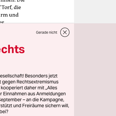
Torf, die
warm und
er
Gerade nicht
echts
lotte der
ongripper
b@taz.de
pro
esellschaft! Besonders jetzt
rt gegen Rechtsextremismus
z kooperiert daher mit „Alles
ller Einnahmen aus Anmeldungen
. September – an die Kampagne,
rstützt und Freiräume sichern will,
wahlen
bei?