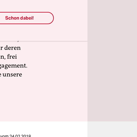
sind.
h und vor
Schon dabei!
lles
 linke,
ür deren
n, frei
ngagement.
e unsere
vom
24.02.2018