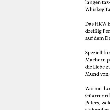
berlin
langen taz
Whiskey Ta
nord
wahrheit
Das HKW is
dreißig Pe
verlag
auf dem Da
verlag
Speziell f
veranstaltungen
Machern p
shop
die Liebe 
fragen & hilfe
Mund von d
unterstützen
Wärme dur
abo
Gitarrenri
genossenschaft
Peters, we
stehenden 