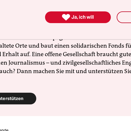
 stark rechtsextreme Kräfte inzwischen geworden 
zt braucht es Zusammenhalt und Solidarität. Auc

Ja, ich will
en Menschen, die sich vor Ort für eine starke
schaft einsetzen. Die taz kooperiert deshalb mit "A
 Zentrum". Die Kampagne unterstützt bundesweit
altete Orte und baut einen solidarischen Fonds f
Erhalt auf. Eine offene Gesellschaft braucht gute
en Journalismus – und zivilgesellschaftliches E
 auch? Dann machen Sie mit und unterstützen Si
nterstützen
ende