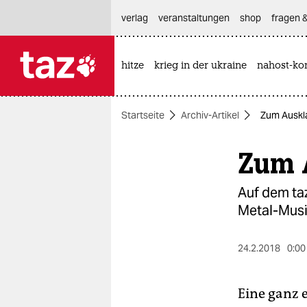
hautnavigation anspringen
hauptinhalt anspringen
footer anspringen
verlag
veranstaltungen
shop
fragen &
hitze
krieg in der ukraine
nahost-kon

taz zahl ich
taz zahl ich
Startseite
Archiv-Artikel
Zum Auskla
themen
Zum 
politik
öko
Auf dem ta
Metal-Mus
gesellschaft
kultur
24.2.2018
0:00
sport
Eine ganz 