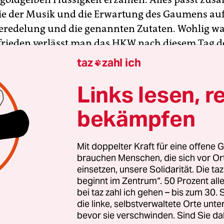
e der Musik und die Erwartung des Gaumens auf 
eredelung und die genannten Zutaten. Wohlig 
frieden verlässt man das HKW nach diesem Tag d
taz
zahl ich

Links lesen, r
am 21. April erleben, wie Scottish Barley Port Char
ruichladdich zu dem Song „Endless“ der Band B
bekämpfen
Dann melden Sie sich jetzt schon an unter
tazla
Whiskey). Bis zum
22. März
für
20€
und danach
25€
eers!
Sophie Richter
Mit doppelter Kraft für eine offene G
brauchen Menschen, die sich vor O
einsetzen, unsere Solidarität. Die ta
beginnt im Zentrum“. 50 Prozent a
gierten stärken
bei taz zahl ich gehen – bis zum 30
die linke, selbstverwaltete Orte unte
nde Erfolg der AfD bei den kommenden Landtags
bevor sie verschwinden. Sind Sie da