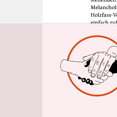
epaper login
Melancholi
Holzfass-V
einfach zu
Eindrücke.
Wollen Sie 
Brauerei B
schmeckt? 
(Betreff: 
Person. Ch
Die Enga
Der drohe