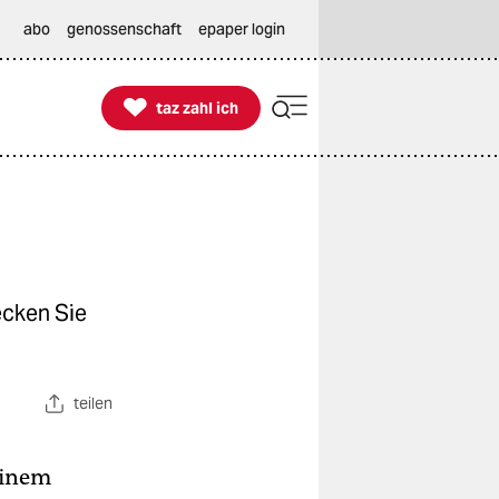
abo
genossenschaft
epaper login

taz zahl ich
taz zahl ich
ecken Sie
teilen
einem