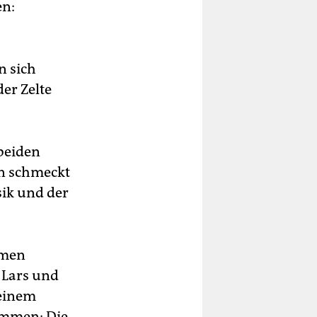
en:
n sich
er Zelte
beiden
n schmeckt
sik und der
amen
 Lars und
 einem
sammen: Die