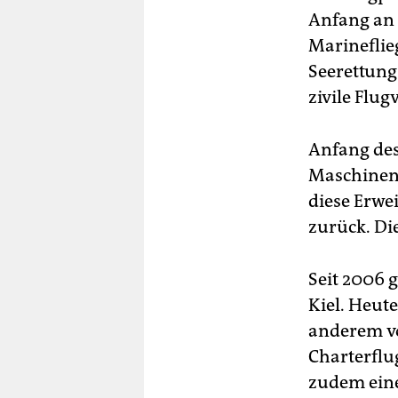
Anfang an 
Marineflie
Seerettung
zivile Flu
Anfang des
Maschinen 
diese Erwe
zurück. Di
Seit 2006 
Kiel. Heute
anderem vo
Charterflu
zudem eine