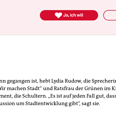

Ja, ich will
nn gegangen ist, hebt Lydia Rudow, die Sprecheri
 „Wir machen Stadt“ und Ratsfrau der Grünen im K
ent, die Schultern. „Es ist auf jeden Fall gut, dass
ussion um Stadtentwicklung gibt“, sagt sie.