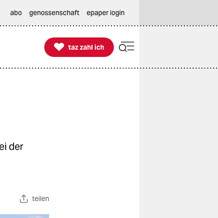
abo
genossenschaft
epaper login

taz zahl ich
taz zahl ich
ei der
teilen