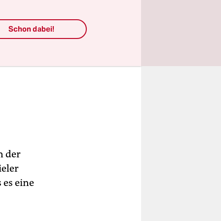
Schon dabei!
n der
ieler
 es eine