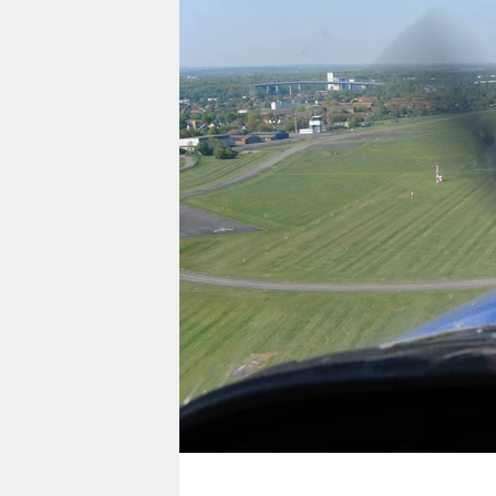
berlin
nord
wahrheit
verlag
verlag
veranstaltungen
shop
fragen & hilfe
unterstützen
abo
genossenschaft