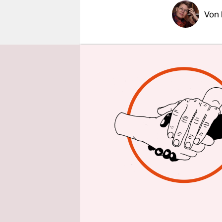
epaper login
Von
„So ein Org
Bündnisses
wird, je l
Der Flugbe
unverzicht
Organtrans
stattfinden
Holtenau.