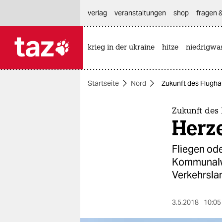
hautnavigation anspringen
hauptinhalt anspringen
footer anspringen
verlag
veranstaltungen
shop
fragen &
krieg in der ukraine
hitze
niedrigwa

taz zahl ich
taz zahl ich
Startseite
Nord
Zukunft des Flugha
themen
politik
Zukunft des 
Herz
öko
Fliegen od
gesellschaft
Kommunalwa
Verkehrsla
kultur
sport
3.5.2018
10:05