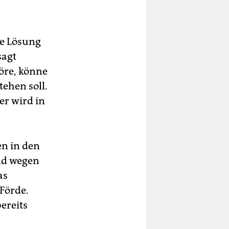
te Lösung
sagt
öre, könne
tehen soll.
er wird in
n in den
nd wegen
as
 Förde.
ereits