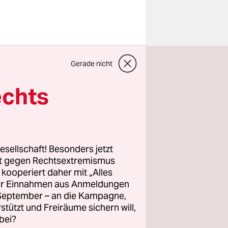
Stand des
Gerade nicht
mer lauter
ute an!“
echts
ie
m
esellschaft! Besonders jetzt
in
rt gegen Rechtsextremismus
z kooperiert daher mit „Alles
ller Einnahmen aus Anmeldungen
. September – an die Kampagne,
rstützt und Freiräume sichern will,
bei?