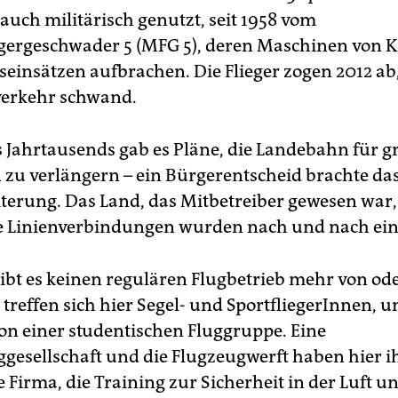
auch militärisch genutzt, seit 1958 vom
gergeschwader 5 (MFG 5), deren Maschinen von Ki
seinsätzen aufbrachen. Die Flieger zogen 2012 ab
gverkehr schwand.
 Jahrtausends gab es Pläne, die Landebahn für g
zu verlängern – ein Bürger­entscheid brachte das
iterung. Das Land, das Mitbetreiber gewesen war,
e Linienverbindungen wurden nach und nach eing
gibt es keinen regulären Flugbetrieb mehr von od
 treffen sich hier Segel- und SportfliegerInnen, u
n einer studentischen Fluggruppe. Eine
ggesellschaft und die Flugzeugwerft haben hier ih
 Firma, die Training zur Sicherheit in der Luft u