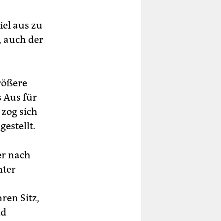
el aus zu
, auch der
rößere
 Aus für
 zog sich
estellt.
er nach
nter
ren Sitz,
nd