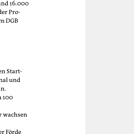
Rund 16.000
der Pro-
vom DGB
en Start-
nal und
an.
n 100
er wachsen
er Förde