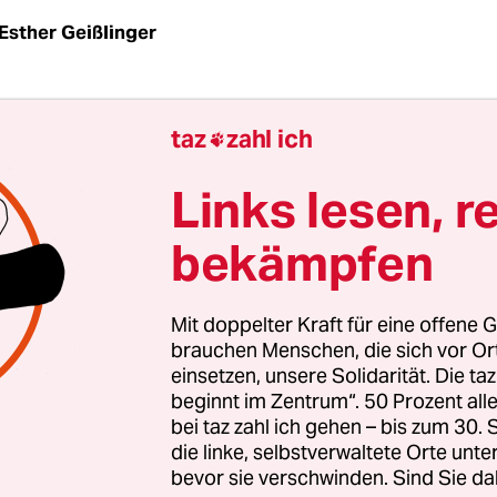
Esther Geißlinger
an zerfällt doch!“, sagt der junge Mann, der am 
taz
zahl ich

 „Wir machen Stadt“ stehen geblieben ist und im
änger das Gespräch dauert: „Es kommt auf jede Min
Links lesen, r
bekämpfen
trieb in Kiel-Holtenau scheint für diesen Mann
bar. Eines der gewichtigsten Argumente betrifft d
plantationen, die im Kieler Universitätskliniku
Mit doppelter Kraft für eine offene G
. Die Flieger von Euro-Transplant landen zurzeit 
brauchen Menschen, die sich vor O
einsetzen, unsere Solidarität. Die ta
beginnt im Zentrum“. 50 Prozent a
bei taz zahl ich gehen – bis zum 30
die linke, selbstverwaltete Orte unte
bevor sie verschwinden. Sind Sie da