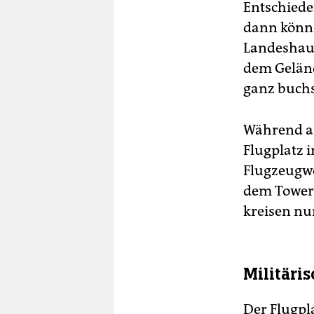
Entschiede
dann könne
Landeshaup
dem Geländ
ganz buchs
Während am 
Flugplatz 
Flugzeugwe
dem Tower 
kreisen n
Militäri
Der Flugpl