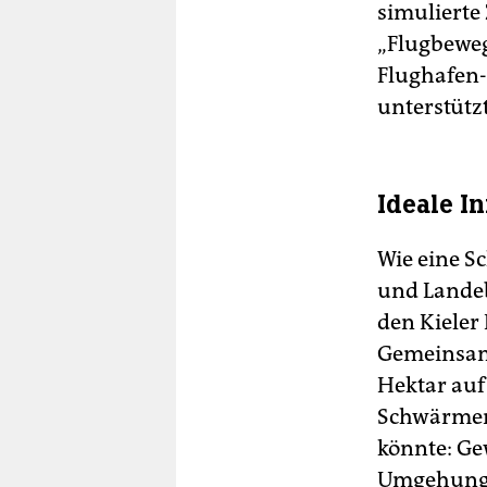
simulierte
„Flugbeweg
Flughafen-
unterstützt
Ideale In
Wie eine Sc
und Lande
den Kieler
Gemeinsam 
Hektar auf
Schwärmen,
könnte: Ge
Umgehungss