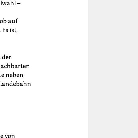
lwahl –
ob auf
Es ist,
t der
enachbarten
tte neben
r Landebahn
de von