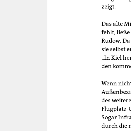
zeigt.
Das alte M
fehlt, lie
Rudow. Da 
sie selbst 
„In Kiel h
den kommen
Wenn nicht
Außenbezir
des weitere
Flugplatz-
Sogar Infr
durch die n