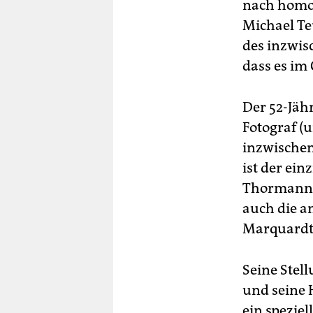
nach homo
Michael Te
des inzwis
dass es im 
Der 52-Jähr
Fotograf (
inzwischen 
ist der ein
Thormann u
auch die a
Marquardt
Seine Stel
und seine 
ein speziel