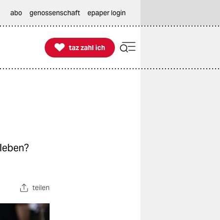
abo
genossenschaft
epaper login

taz zahl ich
taz zahl ich
rleben?
teilen