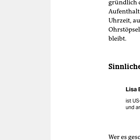
gründlich
Aufenthalt 
Uhrzeit, au
Ohrstöpsel
bleibt.
Sinnlich
Lisa 
ist US
und ar
Wer es ges