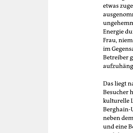
etwas zuge
ausgenomme
ungehemmte
Energie du
Frau, niem
im Gegensa
Betreiber 
aufzuhäng
Das liegt 
Besucher ha
kulturelle
Berghain-
neben dem 
und eine 