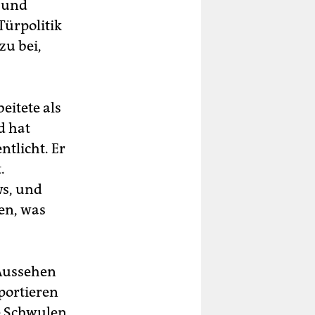
 und
Türpolitik
zu bei,
eitete als
d hat
ntlicht. Er
.
ws, und
en, was
 Aussehen
portieren
ie Schwulen