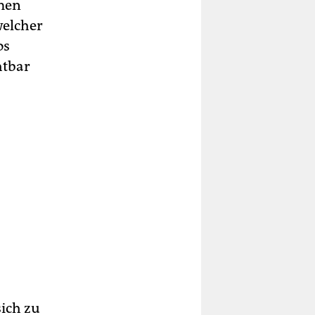
men
welcher
os
htbar
sich zu