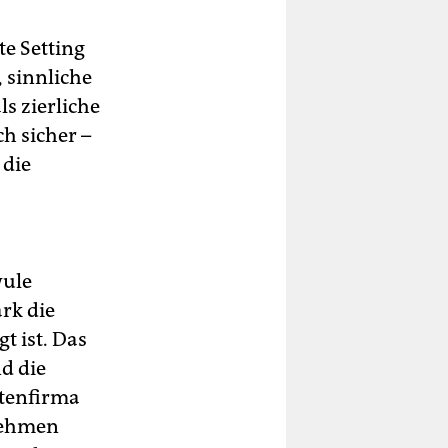
e Setting
 sinnliche
s zierliche
h sicher –
 die
wule
ark die
t ist. Das
d die
ttenfirma
nehmen