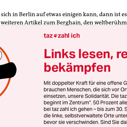
ich in Berlin auf etwas einigen kann, dann ist 
 weiteren Artikel zum Berghain, den weltberühm
nische Tanzmusik, der die Stadt erstrahlen lässt 
taz
zahl ich

ge gleichzeitig zu überschatten droht.
Links lesen, r
der zehnte Geburtstag des Hedonismustempels f
bekämpfen
nales Presseecho, das bisher nur dem New Yorker 
iper Room in Los Angeles beschieden war. Aber
s durch ihre illustre Stammkundschaft berühmt
Mit doppelter Kraft für eine offene G
legentliche prominente Berghain-Besucher schru
brauchen Menschen, die sich vor O
einsetzen, unsere Solidarität. Die ta
die Attraktion ist immer der Club selbst.
beginnt im Zentrum“. 50 Prozent a
bei taz zahl ich gehen – bis zum 30
die linke, selbstverwaltete Orte unte
bevor sie verschwinden. Sind Sie da