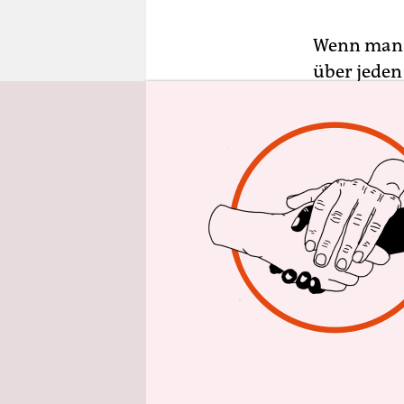
epaper login
Wenn man s
über jeden
für elektro
seinem Ima
Und doch, 
internatio
oder dem V
diese Club
bleiben ge
Staffage – 