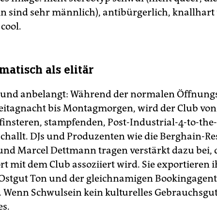
n sind sehr männlich), antibürgerlich, knallhart
cool.
matisch als elitär
und anbelangt: Während der normalen Öffnungs
reitagnacht bis Montagmorgen, wird der Club vo
finsteren, stampfenden, Post-Industrial-4-to-the-
challt. DJs und Produzenten wie die Berghain-Re
und Marcel Dettmann tragen verstärkt dazu bei, 
t mit dem Club assoziiert wird. Sie exportieren i
 Ostgut Ton und der gleichnamigen Bookingagentu
. Wenn Schwulsein kein kulturelles Gebrauchsgut 
es.