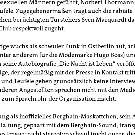
sexuellen Männern geführt, Norbert Thormann
ufele. Zugegebenermaßen trägt auch die rabiate 
chen berüchtigten Türstehers Sven Marquardt da
Club respektvoll zugeht.
ige wuchs als schwuler Punk in Ostberlin auf, arb
unter anderem für die Modemarke Hugo Boss) un
seine Autobiografie „Die Nacht ist Leben“ veröffe
zige, der regelmäßig mit der Presse in Kontakt tritt
nd Teufele geben grundsätzlich keine Intervie
nderen Angestellten sprechen nicht mit den Medi
 zum Sprachrohr der Organisation macht.
lung als inoffizielles Berghain-Maskottchen, sein
Haltung, gepaart mit dem Berghain-Sound, trans
les Image: nicht stereotyp schwul (nicht queer, d