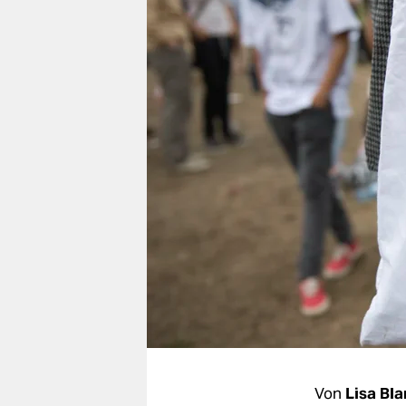
berlin
nord
wahrheit
verlag
verlag
veranstaltungen
shop
fragen & hilfe
unterstützen
abo
genossenschaft
Von
Lisa Bl