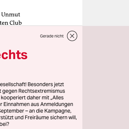
es Unmut
ten Club
und sie mit
Gerade nicht
echts
and ein
Studio 54
 während
 wurden,
esellschaft! Besonders jetzt
llige
rt gegen Rechtsextremismus
z kooperiert daher mit „Alles
ller Einnahmen aus Anmeldungen
. September – an die Kampagne,
rstützt und Freiräume sichern will,
bei?