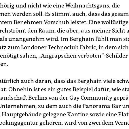
hörig und nicht wie eine Weihnachtsgans, die
n werden soll. Es stimmt auch, dass das gesamt
m Benehmen Vorschub leistet. Eine wollüstige,
rchströmt den Raum, die aber, aus meiner Sicht al
als unangenehm wird. Im Berghain fühlt man sic
tz zum Londoner Technoclub Fabric, in dem sich
genötigt sahen, „Angrapschen verboten“-Schilder
en.
natürlich auch daran, dass das Berghain viele sch
t. Ohnehin ist es ein gutes Beispiel dafür, wie st
 Landschaft Berlins von der Gay Community gepräg
Unternehmen, zu dem auch die Panorama Bar un
Hauptgebäude gelegene Kantine sowie eine Pla
Bookingagentur gehören, wird von zwei dem Ver