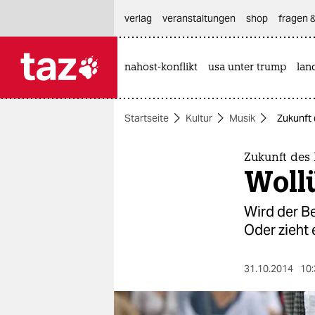
hautnavigation anspringen
hauptinhalt anspringen
footer anspringen
verlag
veranstaltungen
shop
fragen &
nahost-konflikt
usa unter trump
lan

taz zahl ich
taz zahl ich
Startseite
Kultur
Musik
Zukunft 
themen
politik
Zukunft des
Wollü
öko
Wird der B
gesellschaft
Oder zieht
kultur
31.10.2014
10:
sport