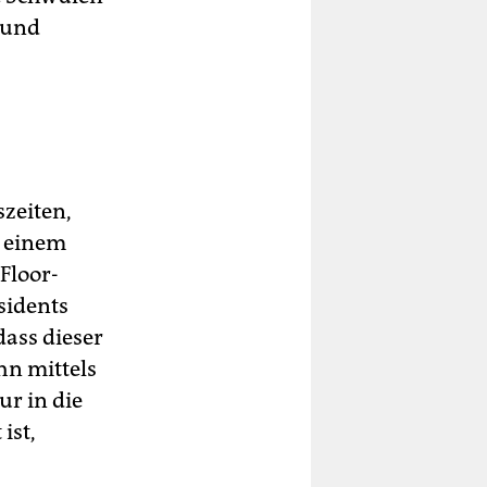
 und
zeiten,
n einem
Floor-
sidents
dass dieser
hn mittels
r in die
ist,