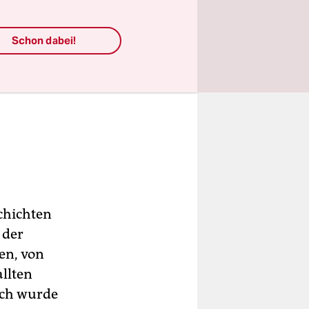
Schon dabei!
schichten
 der
en, von
llten
lich wurde