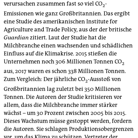
berlin
verursachen zusammen fast so viel CO
-
2
Emissionen wie ganz Großbritannien. Das ergibt
nord
eine Studie des amerikanischen Institute for
wahrheit
Agriculture and Trade Policy, aus der der britische
Guardian
zitiert. Laut der Studie hat die
verlag
Milchbranche einen wachsenden und schädlichen
Einfluss auf die Klimakrise. 2015 stießen die
verlag
Unternehmen noch 306 Millionen Tonnen CO
2
veranstaltungen
aus, 2017 waren es schon 338 Millionen Tonnen.
shop
Zum Vergleich: Der jährliche CO
-Ausstoß von
2
Großbritannien lag zuletzt bei 350 Millionen
fragen & hilfe
Tonnen. Die Autoren der Studie kritisieren vor
unterstützen
allem, dass die Milchbranche immer stärker
wächst – um 30 Prozent zwischen 2005 bis 2015.
abo
Dieses Wachstum müsse gestoppt werden, fordern
genossenschaft
die Autoren. Sie schlagen Produktionsobergrenzen
vor, um das Klima zu schützen. Vertreter der