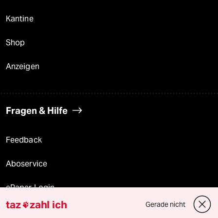
Kantine
Shop
Anzeigen
Fragen & Hilfe
Feedback
Aboservice
ePaper Login
taz
zahl ich
Gerade nicht

Downloads für Abonnierende