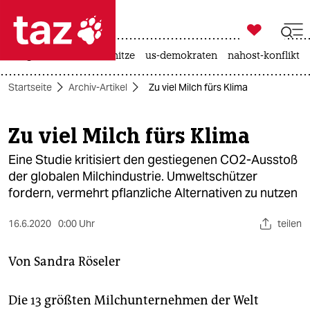

taz zahl ich
krieg in der ukraine
hitze
us-demokraten
nahost-konflikt

taz zahl ich
Startseite
Archiv-Artikel
Zu viel Milch fürs Klima
taz zahl ich
themen
Zu viel Milch fürs Klima
politik
Eine Studie kritisiert den gestiegenen CO2-Ausstoß
der globalen Milchindustrie. Umweltschützer
öko
fordern, vermehrt pflanzliche Alternativen zu nutzen
gesellschaft
16.6.2020
0:00 Uhr
teilen
kultur
Von
Sandra Röseler
sport
Die 13 größten Milchunternehmen der Welt