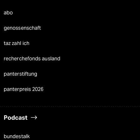
abo
genossenschaft
taz zahl ich
recherchefonds ausland
panterstiftung
panterpreis 2026
Podcast
bundestalk