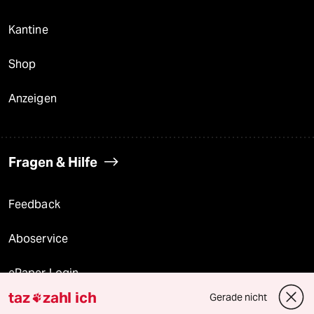
Kantine
Shop
Anzeigen
Fragen & Hilfe
Feedback
Aboservice
ePaper Login
taz
zahl ich
Gerade nicht

Downloads für Abonnierende