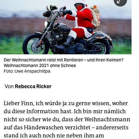
berlin
nord
wahrheit
verlag
verlag
Der Weihnachtsmann reist mit Rentieren – und ihren Keimen?
Weihnachtsmann 2021 ohne Schnee
veranstaltungen
Foto: Uwe Anspach/dpa
shop
Von
Rebecca Ricker
fragen & hilfe
unterstützen
Lieber Finn, ich würde ja zu gerne wissen, woher
du diese Information hast. Ich bin mir nämlich
abo
nicht so sicher wie du, dass der Weihnachtsmann
auf das Händewaschen verzichtet – andererseits
genossenschaft
stand ich auch noch nie neben ihm am