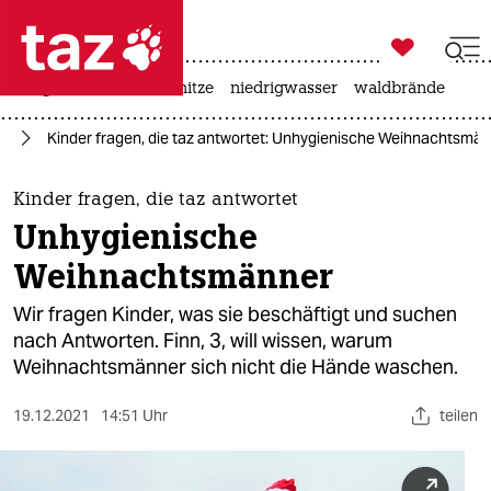

taz zahl ich
krieg in der ukraine
hitze
niedrigwasser
waldbrände

taz zahl ich
ag
Kinder fragen, die taz antwortet: Unhygienische Weihnachtsmä
taz zahl ich
themen
Kinder fragen, die taz antwortet
Unhygienische
politik
Weihnachtsmänner
öko
Wir fragen Kinder, was sie beschäftigt und suchen
nach Antworten. Finn, 3, will wissen, warum
gesellschaft
Weihnachtsmänner sich nicht die Hände waschen.
kultur
19.12.2021
14:51 Uhr
teilen
sport