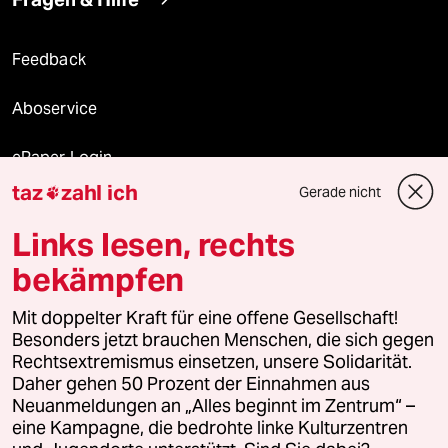
Feedback
Aboservice
ePaper Login
taz
zahl ich
Gerade nicht

Downloads für Abonnierende
Links lesen, rechts
bekämpfen
© 2026 taz Verlags und Vertriebs GmbH
Alle Rechte vorbehalten. Bei rechtlichen Fragen oder für Genehmigungen
Mit doppelter Kraft für eine offene Gesellschaft!
wenden Sie sich bitte an
lizenzen@taz.de
Besonders jetzt brauchen Menschen, die sich gegen
Rechtsextremismus einsetzen, unsere Solidarität.
Daher gehen 50 Prozent der Einnahmen aus
Feedback
Redaktionsstatut
Kommune-Richtlinien
KI-
Neuanmeldungen an „Alles beginnt im Zentrum“ –
eine Kampagne, die bedrohte linke Kulturzentren
Leitlinie
Informant
Datenschutz
Impressum
AGB