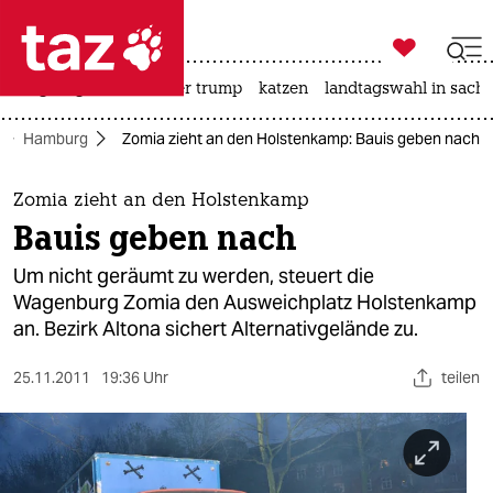

taz zahl ich
bergsteigen
usa unter trump
katzen
landtagswahl in sachs

taz zahl ich
Hamburg
Zomia zieht an den Holstenkamp: Bauis geben nach
taz zahl ich
themen
Zomia zieht an den Holstenkamp
Bauis geben nach
politik
Um nicht geräumt zu werden, steuert die
öko
Wagenburg Zomia den Ausweichplatz Holstenkamp
an. Bezirk Altona sichert Alternativgelände zu.
gesellschaft
25.11.2011
19:36 Uhr
teilen
kultur
sport