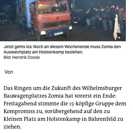
berlin
nord
wahrheit
verlag
Jetzt gehts los: Noch an diesem Wochenende muss Zomia den
verlag
Ausweichplatz am Holstenkamp beziehen.
Bild: Hendrik Doose
veranstaltungen
Von
shop
fragen & hilfe
Das Ringen um die Zukunft des Wilhelmsburger
Bauwagenplatzes Zomia hat vorerst ein Ende:
unterstützen
Freitagabend stimmte die 15-köpfige Gruppe dem
abo
Kompromiss zu, vorübergehend auf den zu
kleinen Platz am Holstenkamp in Bahrenfeld zu
genossenschaft
ziehen.