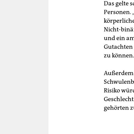
Das gelte s
Personen. 
körperlich
Nicht-binä
und ein am
Gutachten 
zu können
Außerdem h
Schwulenbe
Risiko würd
Geschlecht
gehörten z