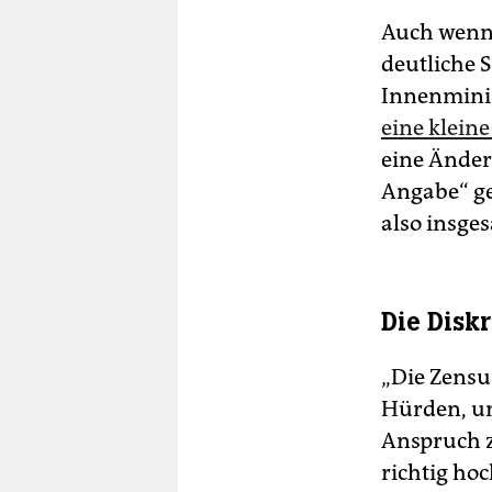
Auch wenn 
deutliche 
Innenminis
eine klein
eine Änder
Angabe“ ge
also insge
Die Disk
„Die Zensu
Hürden, um
Anspruch z
richtig ho