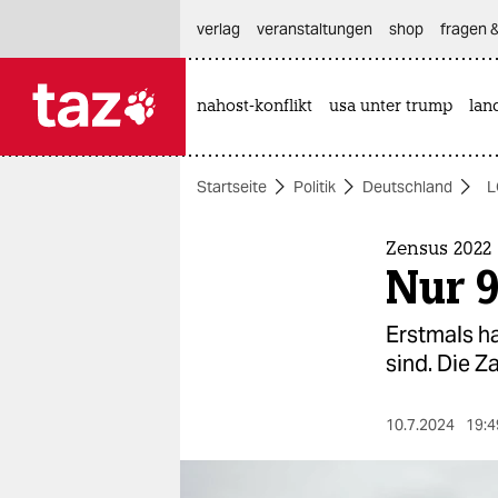
hautnavigation anspringen
hauptinhalt anspringen
footer anspringen
verlag
veranstaltungen
shop
fragen &
nahost-konflikt
usa unter trump
lan

taz zahl ich
taz zahl ich
Startseite
Politik
Deutschland
L
themen
politik
Zensus 2022
Nur 
öko
Erstmals ha
gesellschaft
sind. Die Z
kultur
10.7.2024
19:4
sport