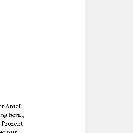
r Anteil
ng berät,
0 Prozent
ber nur