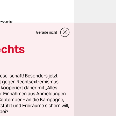
leswig-
en sind in
Gerade nicht
 Frau. Laut
ge der taz
echts
chland
rsonen
ozentual
nd 0,001171
esellschaft! Besonders jetzt
rt gegen Rechtsextremismus
z kooperiert daher mit „Alles
ller Einnahmen aus Anmeldungen
nd In­ter*­
. September – an die Kampagne,
zent der
rstützt und Freiräume sichern will,
bei?
t es erst