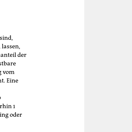
sind,
 lassen,
anteil der
stbare
ig vom
ht. Eine
0
rhin 1
ming oder