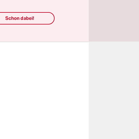
 seitdem
en im
Schon dabei!
 ändern
achweis für