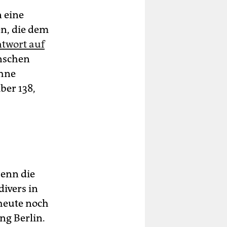
 eine
en, die dem
twort auf
enschen
ohne
ber 138,
Denn die
divers in
heute noch
ng Berlin.