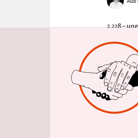
Aus 
epaper login
2.228 – un
Holstein o
Deutschlan
den Zahlen
ausgewerte
genau 42.0
machten ke
sind also 
Prozent di
Das ist abs
ge­schlecht­
Bevölkerung