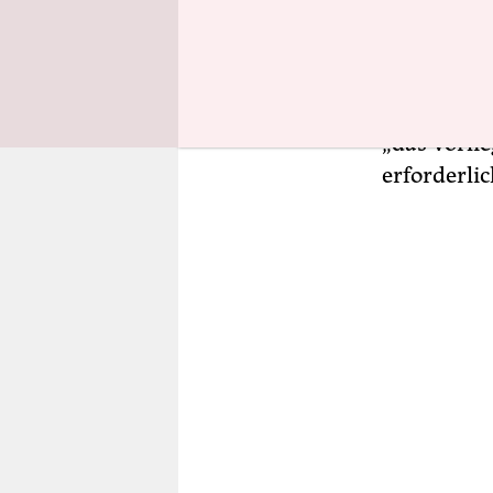
seit Dezem
per Person
Geburtenre
lassen. Um 
„das Vorli
erforderlic