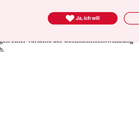
ber 2018. Intergeschlechtliche Menschen können
enstandsgesetz ihr Geschlecht und ihre Vornam

Ja, ich will
gister, das Teil des Personenstandsregisters ist,
als „divers“ gelten zu dürfen, ist ein ärztlicher N
egen einer Variante der Geschlechtsentwicklung“
h.