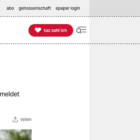
abo
genossenschaft
epaper login

taz zahl ich
taz zahl ich
emeldet
teilen