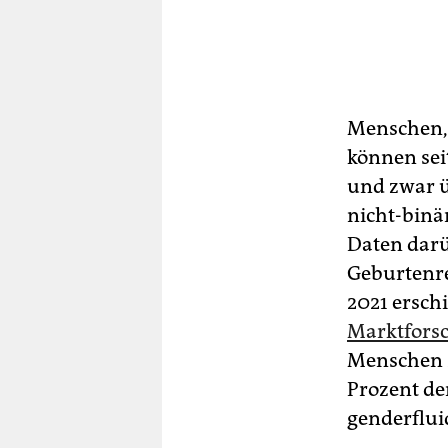
Menschen, d
können sei
und zwar ü
nicht-binär
Daten darü
Geburtenreg
2021 ersch
Marktfors
Menschen z
Prozent de
genderfluid