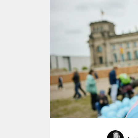
berlin
nord
wahrheit
verlag
verlag
veranstaltungen
shop
fragen & hilfe
unterstützen
abo
genossenschaft