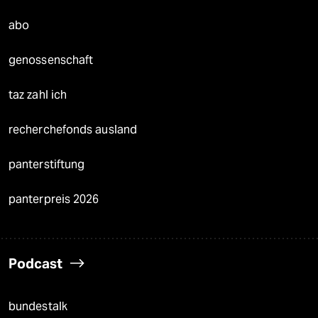
abo
genossenschaft
taz zahl ich
recherchefonds ausland
panterstiftung
panterpreis 2026
Podcast
bundestalk