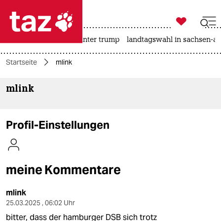

taz zahl ich
nahost-konflikt
usa unter trump
landtagswahl in sachsen-an

taz zahl ich
Startseite
mlink
taz zahl ich
mlink
themen
politik
Profil-Einstellungen
öko
gesellschaft
meine Kommentare
kultur
mlink
sport
25.03.2025 , 06:02 Uhr
bitter, dass der hamburger DSB sich trotz