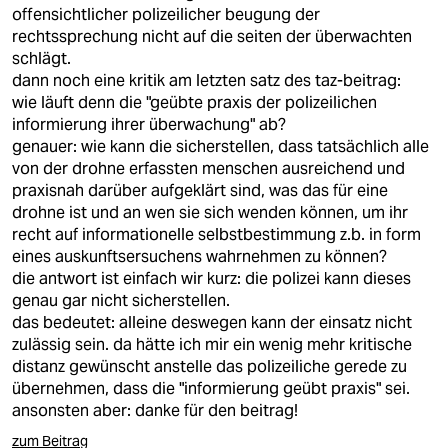
berlin
offensichtlicher polizeilicher beugung der
rechtssprechung nicht auf die seiten der überwachten
nord
schlägt.
dann noch eine kritik am letzten satz des taz-beitrag:
wahrheit
wie läuft denn die "geübte praxis der polizeilichen
informierung ihrer überwachung" ab?
verlag
genauer: wie kann die sicherstellen, dass tatsächlich alle
von der drohne erfassten menschen ausreichend und
verlag
praxisnah darüber aufgeklärt sind, was das für eine
drohne ist und an wen sie sich wenden können, um ihr
veranstaltungen
recht auf informationelle selbstbestimmung z.b. in form
shop
eines auskunftsersuchens wahrnehmen zu können?
die antwort ist einfach wir kurz: die polizei kann dieses
fragen & hilfe
genau gar nicht sicherstellen.
das bedeutet: alleine deswegen kann der einsatz nicht
unterstützen
zulässig sein. da hätte ich mir ein wenig mehr kritische
distanz gewünscht anstelle das polizeiliche gerede zu
abo
übernehmen, dass die "informierung geübt praxis" sei.
ansonsten aber: danke für den beitrag!
genossenschaft
zum Beitrag