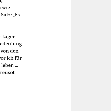
d,
h wie
Satz: „Es
r Lager
 Bedeutung
h von den
or ich für
u leben …
Creusot