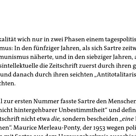
alität wich nur in zwei Pha­sen einem tagespolit
us: In den fünfziger Jahren, als sich Sartre zei
munismus näherte, und in den siebziger Jahren, a
tellektu­elle die Zeitschrift zuerst durch ihren
nd danach durch ihren seich­ten „Antitotalitari
chten.
al zur ersten Nummer fasste Sartre den Menschen
icht hintergehbarer Unbestimmtheit“ und de­fini
itschrift nicht etwa
die,
sondern bescheiden „
eine
en“. Maurice Merleau-Ponty, der 1953 wegen poli