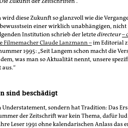
Die Zukunft der Zeitschriften“.
 wird diese Zukunft so glanzvoll wie die Vergang
bewusstsein einer wirklich unabhängigen, nich
olgenden Institution schrieb der letzte
directeur
– 
e Filme­macher Claude Lanzmann –
im Edito­rial 
nummer 1995: „Seit Langem schon macht die Ver
dem, was man so Aktualität nennt, unsere spezif
 aus.“
en sind beschädigt
in Understatement, son­dern hat Tradition: Das Er
ummer der Zeitschrift war kein Thema, dafür lud
ihre Leser 1991 ohne kalendarischen Anlass das e