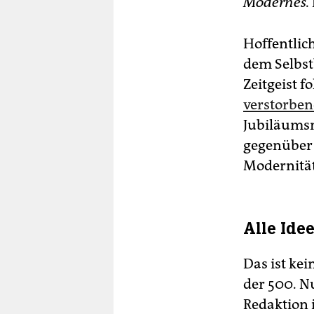
Modernes.
Hoffentlich
dem Selbst
Zeitgeist f
verstorben
Jubiläums
gegenüber 
Modernität
Alle Ide
Das ist ke
der 500. N
Redaktion 