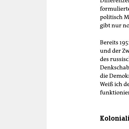
Differenze
formuliert
politisch 
gibt nur n
Bereits 19
und der Zw
des russi­s
Denkschabl
die Demokra
Weiß ich de
funk­tionie
Kolonial