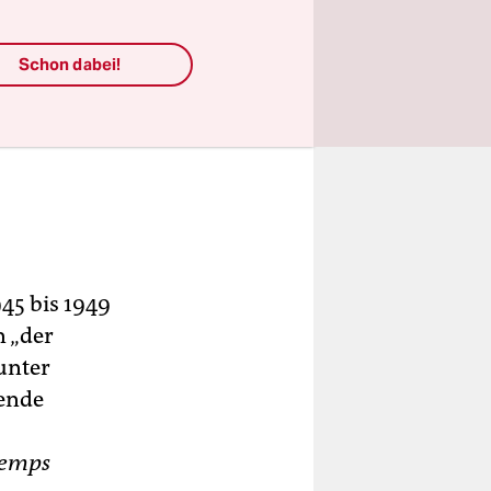
Schon dabei!
945 bis 1949
n „der
unter
hende
emps