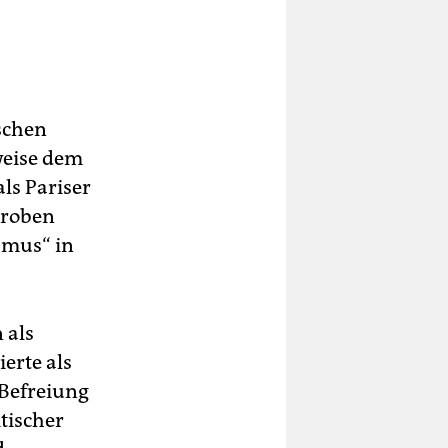
ischen
tweise dem
ls Pariser
 groben
smus“ in
 als
erte als
Befreiung
tischer