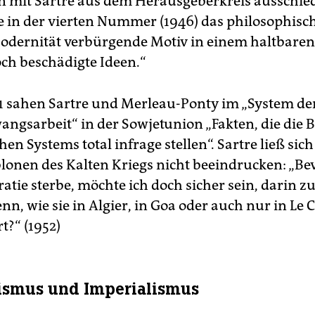
n mit Sartre aus dem Herausgeberkreis ausschie
e in der vierten Nummer (1946) das philosophisc
Modernität verbürgende Motiv in einem haltbaren 
och beschädigte Ideen.“
51 sahen Sartre und Merleau-Ponty im „System de
angsarbeit“ in der Sowjetunion „Fakten, die die
chen Systems total infrage stellen“. Sartre ließ sic
onen des Kalten Kriegs nicht beeindrucken: „Bev
tie sterbe, möchte ich doch sicher sein, darin z
nn, wie sie in Algier, in Goa oder auch nur in Le 
rt?“ (1952)
ismus und Imperialismus