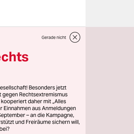
agen ist:
Gerade nicht
echts
Oktober
rtre,
y, Michel
e Hommage
esellschaft! Besonders jetzt
rt gegen Rechtsextremismus
z kooperiert daher mit „Alles
ller Einnahmen aus Anmeldungen
. September – an die Kampagne,
rstützt und Freiräume sichern will,
bei?