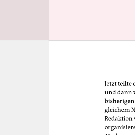
Jetzt teilt
und dann wi
bisherigen
gleichem N
Redaktion 
organisier