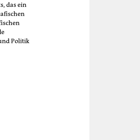
s, das ein
rafi­schen
fischen
le
und Politik