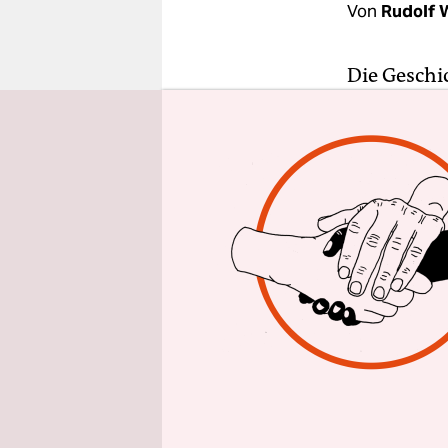
epaper login
Von
Rudolf 
Die Geschi
wissenscha
Geht sie n
Die so bed
1945 gegrün
Simone de 
Leiris, Je
an den gle