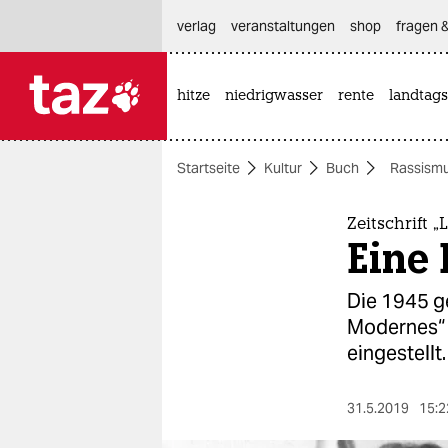
hautnavigation anspringen
hauptinhalt anspringen
footer anspringen
verlag
veranstaltungen
shop
fragen &
hitze
niedrigwasser
rente
landtags

taz zahl ich
taz zahl ich
Startseite
Kultur
Buch
Rassism
themen
politik
Zeitschrift 
Eine
öko
Die 1945 ge
gesellschaft
Modernes“ 
eingestellt.
kultur
sport
31.5.2019
15:2