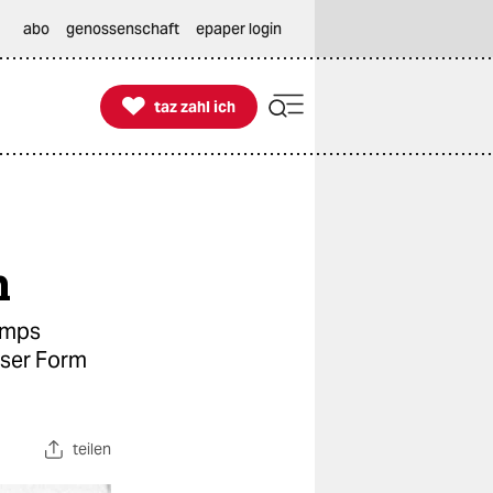
abo
genossenschaft
epaper login

taz zahl ich
taz zahl ich
n
Temps
eser Form
teilen