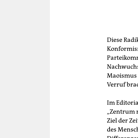
Diese Radik
Konformis­m
Parteikom­
Nachwuchsin
Maoismus u
Verruf bra
Im Editori
„Zentrum n
Ziel der Ze
des Mensch