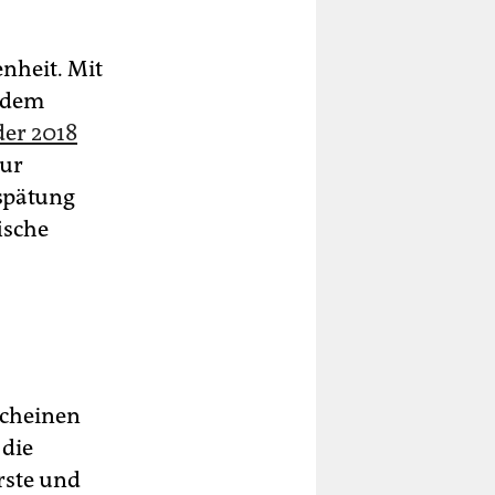
enheit. Mit
t dem
der 2018
zur
spätung
ische
scheinen
 die
rste und