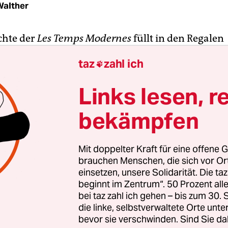
Walther
chte der
Les Temps Mo­dernes
füllt in den Regalen
ftlicher Bibliotheken rund zehn Laufmeter. Zu fr
taz
zahl ich

un zu Ende?
Links lesen, r
eutende wie einflussreiche Zeitschrift wurde im 
bekämpfen
det, von solchen Intellektuellen wie Jean-Paul Sa
Beauvoir, Raymond Aron, Maurice Merleau-Pont
an Paulhan und Albert Ollivier. Der Titel war ein
Mit doppelter Kraft für eine offene G
ichnamigen Film von Charlie Chaplin.
brauchen Menschen, die sich vor O
einsetzen, unsere Solidarität. Die ta
beginnt im Zentrum“. 50 Prozent a
bei taz zahl ich gehen – bis zum 30
die linke, selbstverwaltete Orte unte
bevor sie verschwinden. Sind Sie da