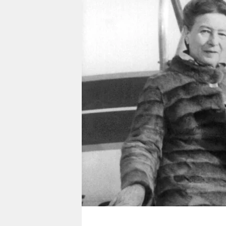
berlin
nord
wahrheit
verlag
verlag
veranstaltungen
shop
fragen & hilfe
unterstützen
abo
genossenschaft