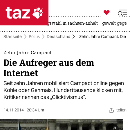

taz zahl ich
hitze
surfen
landtagswahl in sachsen-anhalt
gewalt gegen

taz zahl ich
Startseite
Politik
Deutschland
Zehn Jahre Campact: Die A
taz zahl ich
themen
Zehn Jahre Campact
Die Aufreger aus dem
politik
Internet
öko
Seit zehn Jahren mobilisiert Campact online gegen
Kohle oder Genmais. Hunderttausende klicken mit,
gesellschaft
Kritiker nennen das „Clicktivismus“.
kultur
14.11.2014
20:34 Uhr
teilen
sport