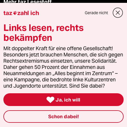
Mehr taz Lesestoff
taz
zahl ich
Gerade nicht

taz Blogs
Links lesen, rechts
taz FUTURZWEI
bekämpfen
Le Monde diplomatique
Mit doppelter Kraft für eine offene Gesellschaft!
Besonders jetzt brauchen Menschen, die sich gegen
Rechtsextremismus einsetzen, unsere Solidarität.
taz Archiv
Daher gehen 50 Prozent der Einnahmen aus
Neuanmeldungen an „Alles beginnt im Zentrum“ –
eine Kampagne, die bedrohte linke Kulturzentren
und Jugendorte unterstützt. Sind Sie dabei?
Mehr taz Angebote

Ja, ich will
Reisen
Schon dabei!
Kantine