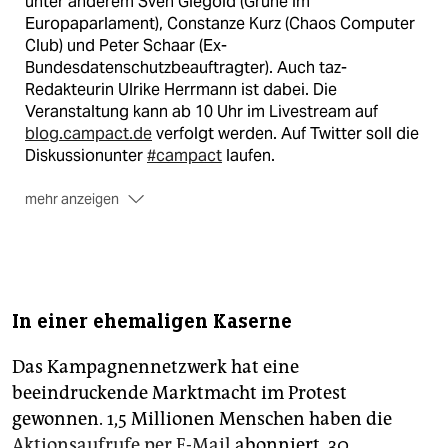
unter anderem Sven Giegold (Grüne im
Europaparlament), Constanze Kurz (Chaos Computer
Club) und Peter Schaar (Ex-
Bundesdatenschutzbeauftragter). Auch taz-
Redakteurin Ulrike Herrmann ist dabei. Die
Veranstaltung kann ab 10 Uhr im Livestream auf
blog.campact.de
verfolgt werden. Auf Twitter soll die
Diskussionunter
#campact
laufen.
mehr anzeigen
Mobilisierung:
Campact ist ein Kampagnenportal,
das im Internet vor allem umweltpolitische Themen
wie Fracking, AKWs oder Kohlekraft besetzt. Rund 1,5
Millionen Menschen werden per E-Mail über die
Onlineaktionen informiert. Um nicht nur im Netz
In einer ehemaligen Kaserne
unterwegs zu sein, organisiert Campact Aktionen zu
ausgewählten Themen auf der Straße, etwa die
Das Kampagnennetzwerk hat eine
agrokritische Demo „
Wir haben es satt!
“. Die aktuelle
beeindruckende Marktmacht im Protest
Kampagne heißt:
gewonnen. 1,5 Millionen Menschen haben die
„
//www.campact.de/kohleausstieg/abschaltplan/teilne
hmen/:Herr Gabriel, Kohlekraft abschalten
“.
Aktionsaufrufe per E-Mail
abonniert. 30