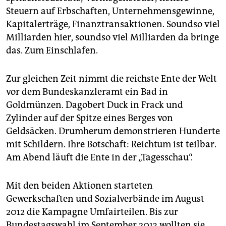
epaper login
Steuern auf Erbschaften, Unternehmensgewinne,
Kapitalerträge, Finanztransaktionen. Soundso viel
Milliarden hier, soundso viel Milliarden da bringe
das. Zum Einschlafen.
Zur gleichen Zeit nimmt die reichste Ente der Welt
vor dem Bundeskanzleramt ein Bad in
Goldmünzen. Dagobert Duck in Frack und
Zylinder auf der Spitze eines Berges von
Geldsäcken. Drumherum demonstrieren Hunderte
mit Schildern. Ihre Botschaft: Reichtum ist teilbar.
Am Abend läuft die Ente in der „Tagesschau“.
Mit den beiden Aktionen starteten
Gewerkschaften und Sozialverbände im August
2012 die Kampagne Umfairteilen. Bis zur
Bundestagswahl im September 2013 wollten sie