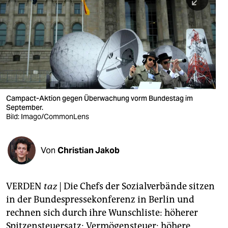
berlin
nord
wahrheit
verlag
verlag
Campact-Aktion gegen Überwachung vorm Bundestag im
September.
veranstaltungen
Bild: Imago/CommonLens
shop
fragen & hilfe
Von
Christian Jakob
unterstützen
VERDEN
taz
| Die Chefs der Sozialverbände sitzen
abo
in der Bundespressekonferenz in Berlin und
genossenschaft
rechnen sich durch ihre Wunschliste: höherer
Spitzensteuersatz; Vermögensteuer; höhere