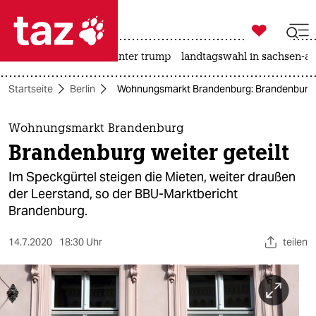

taz zahl ich
nahost-konflikt
usa unter trump
landtagswahl in sachsen-an

taz zahl ich
Startseite
Berlin
Wohnungsmarkt Brandenburg: Brandenburg we
taz zahl ich
themen
Wohnungsmarkt Brandenburg
Brandenburg weiter geteilt
politik
Im Speckgürtel steigen die Mieten, weiter draußen
öko
der Leerstand, so der BBU-Marktbericht
Brandenburg.
gesellschaft
14.7.2020
18:30 Uhr
teilen
kultur
sport