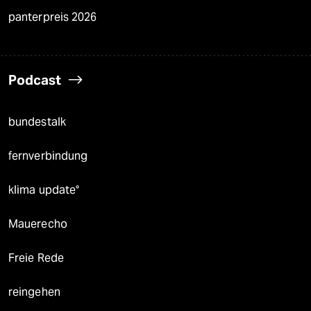
panterpreis 2026
Podcast
bundestalk
fernverbindung
klima update°
Mauerecho
Freie Rede
reingehen