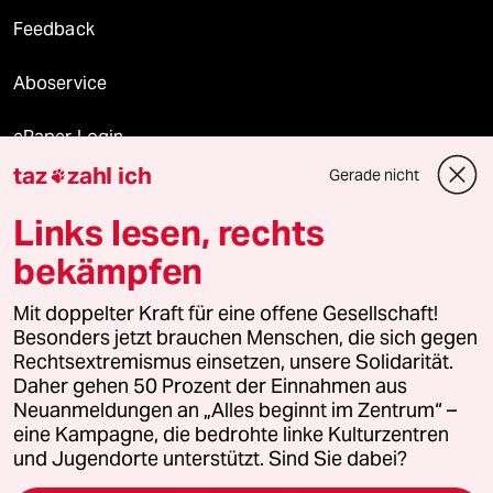
Feedback
Aboservice
ePaper Login
taz
zahl ich
Gerade nicht

Downloads für Abonnierende
Links lesen, rechts
bekämpfen
© 2026 taz Verlags und Vertriebs GmbH
Mit doppelter Kraft für eine offene Gesellschaft!
Alle Rechte vorbehalten. Bei rechtlichen Fragen oder für Genehmigungen
wenden Sie sich bitte an
lizenzen@taz.de
Besonders jetzt brauchen Menschen, die sich gegen
Rechtsextremismus einsetzen, unsere Solidarität.
Daher gehen 50 Prozent der Einnahmen aus
Feedback
Redaktionsstatut
Kommune-Richtlinien
KI-
Neuanmeldungen an „Alles beginnt im Zentrum“ –
eine Kampagne, die bedrohte linke Kulturzentren
Leitlinie
Informant
Datenschutz
Impressum
AGB
und Jugendorte unterstützt. Sind Sie dabei?