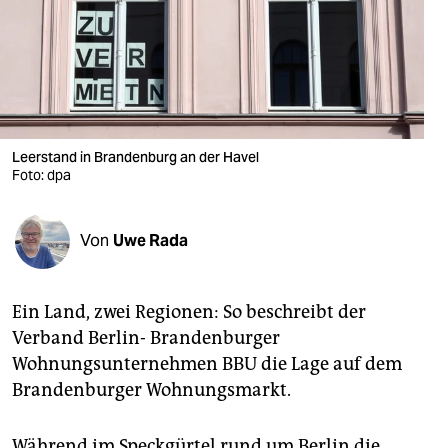
berlin
nord
wahrheit
verlag
Leerstand in Brandenburg an der Havel
Foto: dpa
verlag
veranstaltungen
Von
Uwe Rada
shop
fragen & hilfe
Ein Land, zwei Regionen: So beschreibt der
unterstützen
Verband Berlin- Brandenburger
Wohnungsunternehmen BBU die Lage auf dem
abo
Brandenburger Wohnungsmarkt.
genossenschaft
Während im Speckgürtel rund um Berlin die