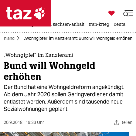

taz zahl ich
hitze
landtagswahl in sachsen-anhalt
iran-krieg
ceuta

taz zahl ich
schland
„Wohngipfel“ im Kanzleramt: Bund will Wohngeld erhöhen
taz zahl ich
themen
„Wohngipfel“ im Kanzleramt
Bund will Wohngeld
politik
erhöhen
öko
Der Bund hat eine Wohngeldreform angekündigt.
Ab dem Jahr 2020 sollen Geringverdiener damit
gesellschaft
entlastet werden. Außerdem sind tausende neue
Sozialwohnungen geplant.
kultur
sport
20.9.2018
19:33 Uhr
teilen