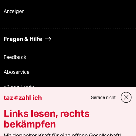
Anzeigen
Fragen & Hilfe
Feedback
Aboservice
ePaper Login
taz
zahl ich
Gerade nicht

Downloads für Abonnierende
Links lesen, rechts
bekämpfen
© 2026 taz Verlags und Vertriebs GmbH
Alle Rechte vorbehalten. Bei rechtlichen Fragen oder für Genehmigungen
Mit doppelter Kraft für eine offene Gesellschaft!