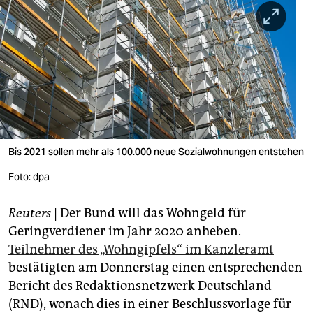
berlin
nord
wahrheit
verlag
verlag
veranstaltungen
Bis 2021 sollen mehr als 100.000 neue Sozialwohnungen entstehen
shop
Foto: dpa
fragen & hilfe
Reuters
| Der Bund will das Wohngeld für
Geringverdiener im Jahr 2020 anheben.
unterstützen
Teilnehmer des „Wohngipfels“ im Kanzleramt
abo
bestätigten am Donnerstag einen entsprechenden
Bericht des Redaktionsnetzwerk Deutschland
genossenschaft
(RND), wonach dies in einer Beschlussvorlage für