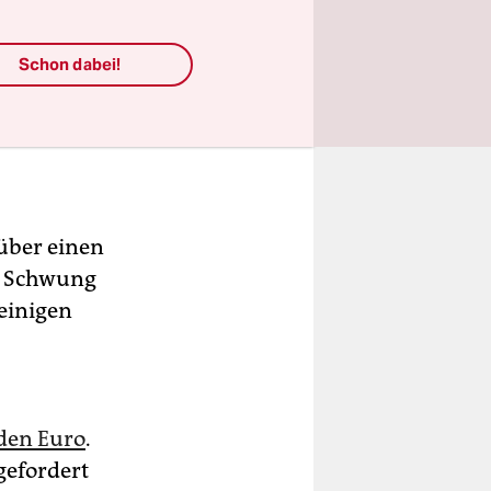
Schon dabei!
 über einen
n Schwung
 einigen
rden Euro
.
gefordert