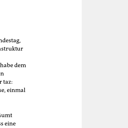
ndestag,
astruktur
 habe dem
en
 taz:
se, einmal
räumt
ss eine