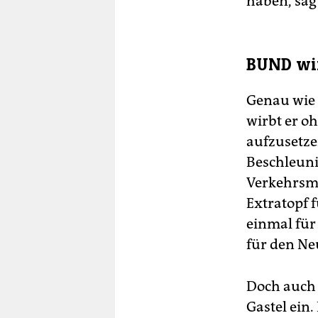
haben, sag
BUND wir
Genau wie 
wirbt er o
aufzusetze
Beschleun
Verkehrsmi
Extratopf f
einmal für
für den Ne
Doch auch 
Gastel ein.