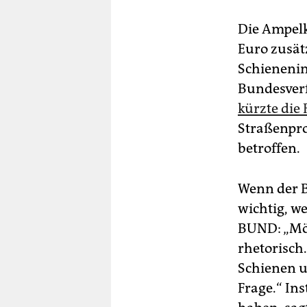
Die Ampelko
Euro zusät
Schienenin
Bundesver
kürzte die
Straßenpr
betroffen.
Wenn der Bu
wichtig, w
BUND: „Mög
rhetorisch
Schienen u
Frage.“ In