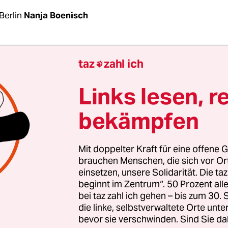
Berlin
Nanja Boenisch
ller Geld, das mehrere Jahre lang zuverlässig in 
taz
zahl ich

erkehrs­infrastruktur fließt, sanierte Brücken un
öglicht – unabhängig von den jährlichen
Links lesen, r
erhandlungen im Bundestag. Das fordern Ver­tre­t
bekämpfen
k und Umweltverbänden schon seit Langem, zumin
ennetz.
Mit doppelter Kraft für eine offene G
brauchen Menschen, die sich vor O
einsetzen, unsere Solidarität. Die ta
beginnt im Zentrum“. 50 Prozent a
bei taz zahl ich gehen – bis zum 30
die linke, selbstverwaltete Orte unte
bevor sie verschwinden. Sind Sie da