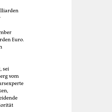
illiarden
r
ember
arden Euro.
n
 sei
berg vom
hrsexperte
ken,
heidende
orität