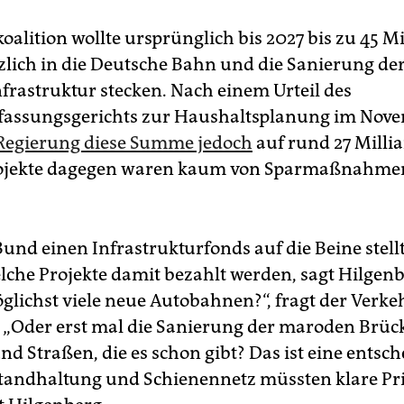
alition wollte ursprünglich bis 2027 bis zu 45 M
zlich in die Deutsche Bahn und die Sanierung de
frastruktur stecken. Nach einem Urteil des
fassungsgerichts zur Haushaltsplanung im Nov
 Regierung diese Summe jedoch
auf rund 27 Milli
ojekte dagegen waren kaum von Sparmaßnahme
nd einen Infrastrukturfonds auf die Beine stellt,
elche Projekte damit bezahlt werden, sagt Hilgen
lichst viele neue Autobahnen?“, fragt der Verke
. „Oder erst mal die Sanierung der maroden Brüc
nd Straßen, die es schon gibt? Das ist eine entsc
standhaltung und Schienennetz müssten klare Pri