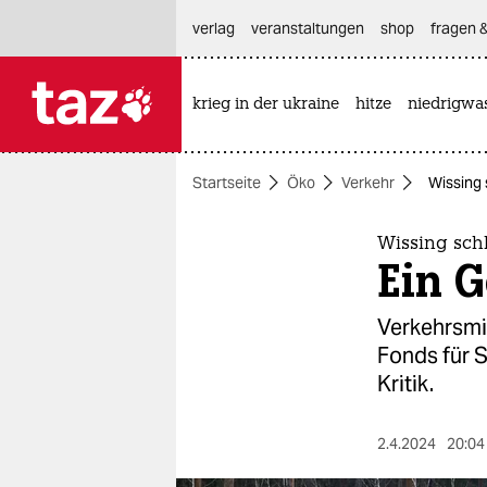
hautnavigation anspringen
hauptinhalt anspringen
footer anspringen
verlag
veranstaltungen
shop
fragen &
krieg in der ukraine
hitze
niedrigwa

taz zahl ich
taz zahl ich
Startseite
Öko
Verkehr
Wissing 
themen
politik
Wissing schl
Ein G
öko
Verkehrsmi
gesellschaft
Fonds für 
Kritik.
kultur
sport
2.4.2024
20:04