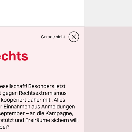
die marode
Gerade nicht
d neue
echts
e­r:in­nen
dest für
esellschaft! Besonders jetzt
rt gegen Rechtsextremismus
z kooperiert daher mit „Alles
ller Einnahmen aus Anmeldungen
. September – an die Kampagne,
rstützt und Freiräume sichern will,
bei?