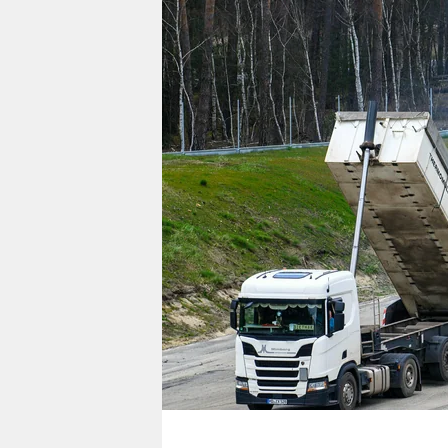
berlin
nord
wahrheit
verlag
verlag
veranstaltungen
shop
fragen & hilfe
unterstützen
abo
genossenschaft