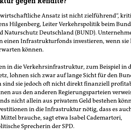
uktur gegen Rendite?
wirtschaftliche Ansatz ist nicht zielführend“, kriti
ens Hilgenberg, Leiter Verkehrspolitik beim Bund
d Naturschutz Deutschland (BUND). Unternehm
n einen Infrastrukturfonds investieren, wenn sie
rwarten können.
en in die Verkehrsinfrastruktur, zum Beispiel in 
tz, lohnen sich zwar auf lange Sicht für den Bun
en sind sie jedoch oft nicht direkt finanziell profit
­r:in­nen aus den anderen Regierungsparteien verwe
onds nicht allein aus privatem Geld bestehen könn
estitionen in die Infrastruktur nötig, dass es auc
 Mittel brauche, sagt etwa Isabel Cademartori,
litische Sprecherin der SPD.