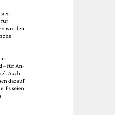
siert
 für
en würden
 hohe
das
d – für An­
abel. Auch
isen darauf,
e: Es seien
h