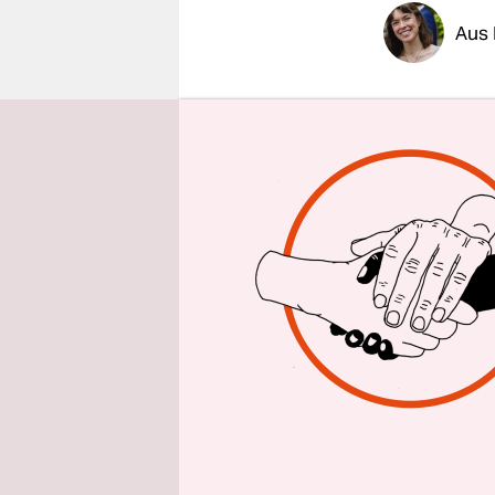
epaper login
Aus 
Ein Topf vo
deutsche V
Gleise erm
Haushaltsv
aus Politi
das Schien