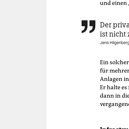
und einen 
Der priv

ist nicht
Jens Hilgenber
Ein solche
für mehrere
Anlagen in
Er halte es
dann in die
vergangen