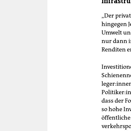
Infrastr
„Der privat
hingegen J
Umwelt un
nur dann i
Renditen e
Investition
Schienenne
le­ge­r:in­n
Po­li­ti­ke
dass der F
so hohe Inv
öffentliche
verkehrspo