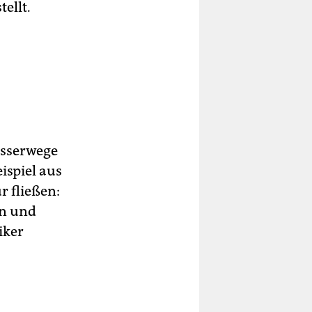
ellt.
asserwege
ispiel aus
 fließen:
en und
iker