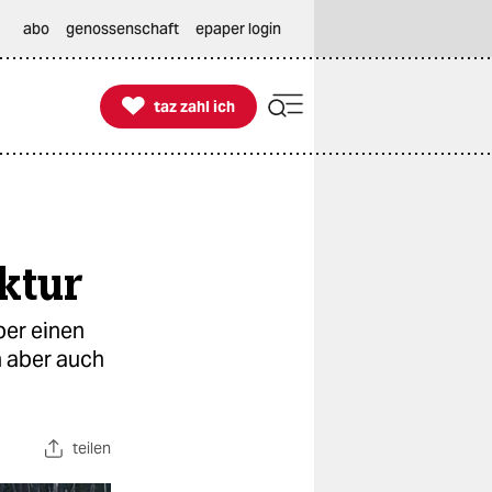
abo
genossenschaft
epaper login

taz zahl ich
taz zahl ich
uktur
ber einen
n aber auch
teilen