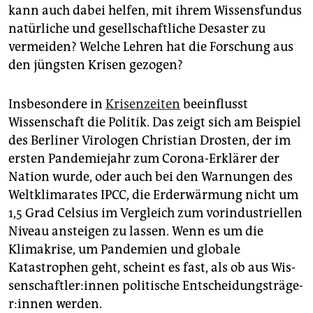
epaper login
kann auch dabei helfen, mit ihrem Wissensfundus
natürliche und gesellschaftliche Desaster zu
vermeiden? Welche Lehren hat die Forschung aus
den jüngsten Krisen gezogen?
Insbesondere in
Krisenzeiten
beeinflusst
Wissenschaft die Politik. Das zeigt sich am Beispiel
des Berliner Virologen Christian Drosten, der im
ersten Pandemiejahr zum Corona-Erklärer der
Nation wurde, oder auch bei den Warnungen des
Weltklimarates IPCC, die Erderwärmung nicht um
1,5 Grad Celsius im Vergleich zum vorindustriellen
Niveau ansteigen zu lassen. Wenn es um die
Klimakrise, um Pandemien und globale
Katastrophen geht, scheint es fast, als ob aus Wis­
sen­schaft­le­r:in­nen politische Ent­schei­dungs­trä­ge­
r:in­nen werden.