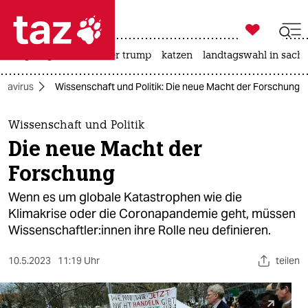

taz zahl ich
bergsteigen
usa unter trump
katzen
landtagswahl in sachs

taz zahl ich
navirus
Wissenschaft und Politik: Die neue Macht der Forschung
taz zahl ich
themen
Wissenschaft und Politik
Die neue Macht der
politik
Forschung
öko
Wenn es um globale Katastrophen wie die
Klimakrise oder die Coronapandemie geht, müssen
gesellschaft
Wis­sen­schaft­le­r:in­nen ihre Rolle neu definieren.
kultur
10.5.2023
11:19 Uhr
teilen
sport