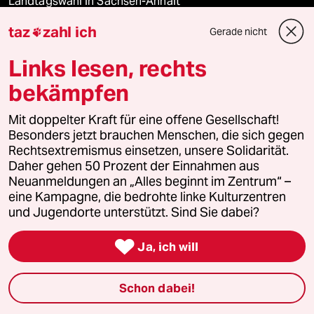
Landtagswahl in Sachsen-Anhalt
taz
zahl ich
Gerade nicht

Ceuta
Links lesen, rechts
Hitze
bekämpfen
Mit doppelter Kraft für eine offene Gesellschaft!
Verlag
Besonders jetzt brauchen Menschen, die sich gegen
Rechtsextremismus einsetzen, unsere Solidarität.
Daher gehen 50 Prozent der Einnahmen aus
Aktuelles
Neuanmeldungen an „Alles beginnt im Zentrum“ –
eine Kampagne, die bedrohte linke Kulturzentren
Hausblog
und Jugendorte unterstützt. Sind Sie dabei?

Die Seitenwende
Ja, ich will
Stellen
Schon dabei!
Presse