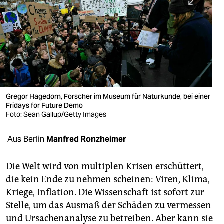
berlin
nord
wahrheit
verlag
verlag
Gregor Hagedorn, Forscher im Museum für Naturkunde, bei einer
Fridays for Future Demo
veranstaltungen
Foto: Sean Gallup/Getty Images
shop
Aus Berlin
Manfred Ronzheimer
fragen & hilfe
unterstützen
Die Welt wird von multiplen Krisen erschüttert,
die kein Ende zu nehmen scheinen: Viren, Klima,
abo
Kriege, Inflation. Die Wissenschaft ist sofort zur
Stelle, um das Ausmaß der Schäden zu vermessen
genossenschaft
und Ursachenanalyse zu betreiben. Aber kann sie