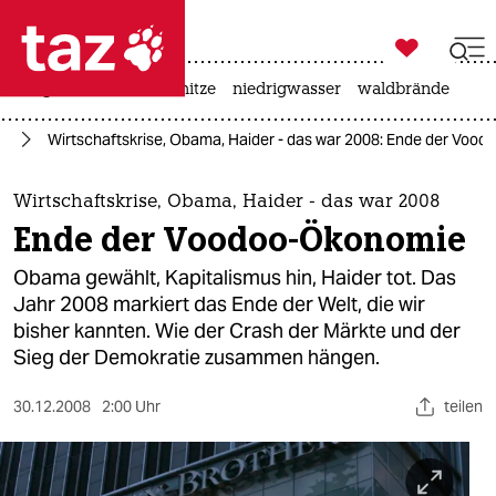

taz zahl ich
krieg in der ukraine
hitze
niedrigwasser
waldbrände

taz zahl ich
ag
Wirtschaftskrise, Obama, Haider - das war 2008: Ende der Voo
taz zahl ich
themen
Wirtschaftskrise, Obama, Haider - das war 2008
Ende der Voodoo-Ökonomie
politik
Obama gewählt, Kapitalismus hin, Haider tot. Das
öko
Jahr 2008 markiert das Ende der Welt, die wir
bisher kannten. Wie der Crash der Märkte und der
gesellschaft
Sieg der Demokratie zusammen hängen.
kultur
30.12.2008
2:00 Uhr
teilen
sport