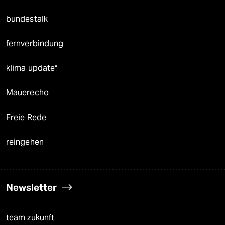
bundestalk
fernverbindung
klima update°
Mauerecho
Freie Rede
reingehen
Newsletter
team zukunft