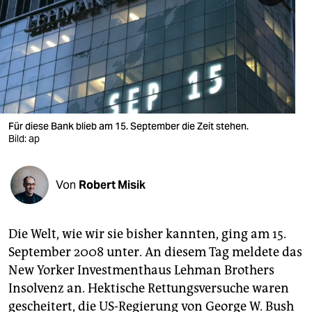
berlin
nord
wahrheit
verlag
verlag
Für diese Bank blieb am 15. September die Zeit stehen.
Bild: ap
veranstaltungen
shop
Von
Robert Misik
fragen & hilfe
unterstützen
Die Welt, wie wir sie bisher kannten, ging am 15.
September 2008 unter. An diesem Tag meldete das
abo
New Yorker Investmenthaus Lehman Brothers
genossenschaft
Insolvenz an. Hektische Rettungsversuche waren
gescheitert, die US-Regierung von George W. Bush