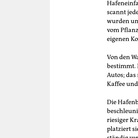
Hafeneinfa
scannt jed
wurden und
vom Pflanz
eigenen Kon
Von den Wa
bestimmt. 
Autos; das
Kaffee und
Die Hafenb
beschleuni
riesiger K
platziert s
ständig ver