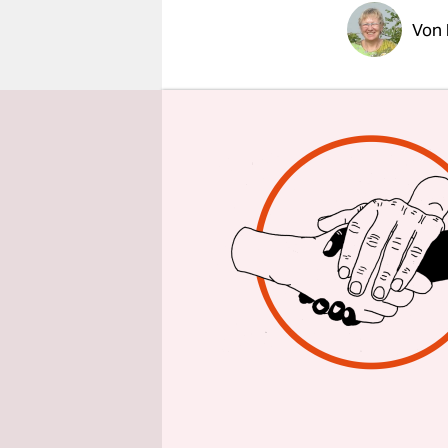
epaper login
Von
MOMBAS
Mombasa, K
Eingangstor
passierten
Aber es is
mittlerweil
Ostafrikas
Südsudan,
eigenen Zu
leid.