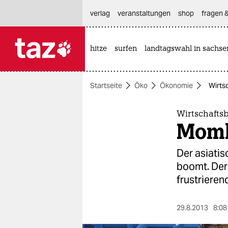
hautnavigation anspringen
hauptinhalt anspringen
footer anspringen
verlag
veranstaltungen
shop
fragen &
hitze
surfen
landtagswahl in sachse

taz zahl ich
taz zahl ich
Startseite
Öko
Ökonomie
Wirts
themen
politik
Wirtschafts
Momb
öko
Der asiati
gesellschaft
boomt. Der 
frustrieren
kultur
sport
29.8.2013
8:08