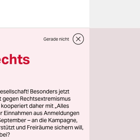
.
Gerade nicht
t das
iges Jahr
echts
 als 2011.
 ist
irtschaften
esellschaft! Besonders jetzt
hen.
rt gegen Rechtsextremismus
z kooperiert daher mit „Alles
keine
ller Einnahmen aus Anmeldungen
erungen
. September – an die Kampagne,
rstützt und Freiräume sichern will,
bei?