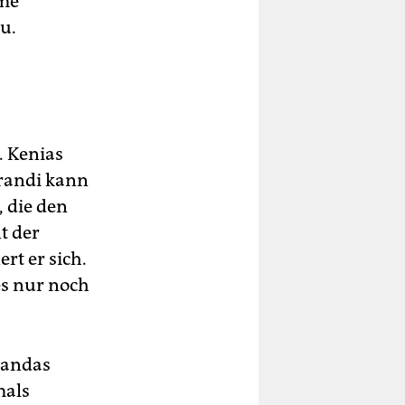
ame
u.
. Kenias
arandi kann
 die den
t der
rt er sich.
es nur noch
gandas
mals