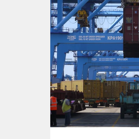
berlin
nord
wahrheit
verlag
verlag
veranstaltungen
shop
fragen & hilfe
unterstützen
abo
genossenschaft