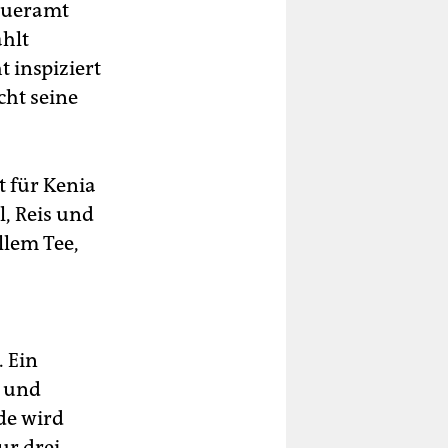
teueramt
ahlt
 inspiziert
cht seine
 für Kenia
l, Reis und
llem Tee,
 Ein
r und
nde wird
ur drei