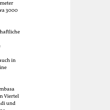
ometer
twa 3000
haftliche
e
auch in
ine
ombasa
n Viertel
ndi und